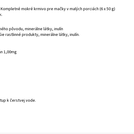
. Kompletné mokré krmivo pre mačky v malých porciách (6 x 50 g)
k.
ého pôvodu, minerálne látky, inulín
astlinné produkty, minerálne látky, inulín.
án 1,00mg
tup k čerstvej vode.