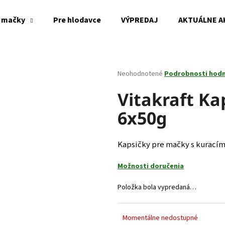
 mačky
Pre hlodavce
VÝPREDAJ
AKTUÁLNE A
Čo potrebujete nájsť?
Priemerné
Neohodnotené
Podrobnosti hod
hodnotenie
produktu
Vitakraft Ka
HĽADAŤ
je
6x50g
0,0
z
5
Odporúčame
hviezdičiek.
Kapsičky pre mačky s kuracím 
Možnosti doručenia
Položka bola vypredaná…
Momentálne nedostupné