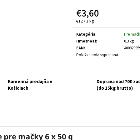
GOURMET GOLD KÚSKY V ŠŤAVE 8X85G
NUEVO DOG ADULT
ZEMIAKY 800G
€3,60
€6,10
Pôvodne:
€6,50
€3,70
Jednotková
€12 / 1 kg
cena:
Kategória
:
Pre mačk
Hmotnosť
:
0.3 kg
EAN
:
40082395
Položka bola vypredaná…
Kamenná predajňa v
Doprava nad 70€ z
Košiciach
(do 15kg brutto)
e pre mačky 6 x 50 g