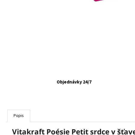
FELIX CAT ADULT KAPSIČKY FANTASTIC VÝBER
V ŽELÉ 44X85G
€16,90
Objednávky 24/7
Popis
Vitakraft Poésie Petit srdce v šťav