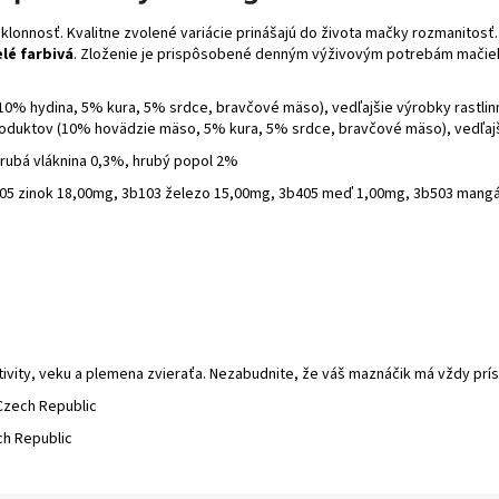
lonnosť. Kvalitne zvolené variácie prinášajú do života mačky rozmanitosť
lé farbivá
. Zloženie je prispôsobené denným výživovým potrebám mačie
0% hydina, 5% kura, 5% srdce, bravčové mäso), vedľajšie výrobky rastlinn
uktov (10% hovädzie mäso, 5% kura, 5% srdce, bravčové mäso), vedľajšie r
hrubá vláknina 0,3%, hrubý popol 2%
 3b605 zinok 18,00mg, 3b103 železo 15,00mg, 3b405 meď 1,00mg, 3b503 mang
ivity, veku a plemena zvieraťa. Nezabudnite, že váš maznáčik má vždy prís
 Czech Republic
ech Republic