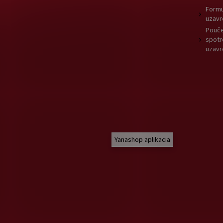
Formu
uzavr
Pouče
spotr
uzavr
Yanashop aplikacia