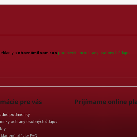
Reklamy a
oboznámil som sa s
podmienkami ochrany osobných údajov
rmácie pre vás
Prijímame online pl
odné podmienky
enky ochrany osobných údajov
kty
 kladené otázky FAQ