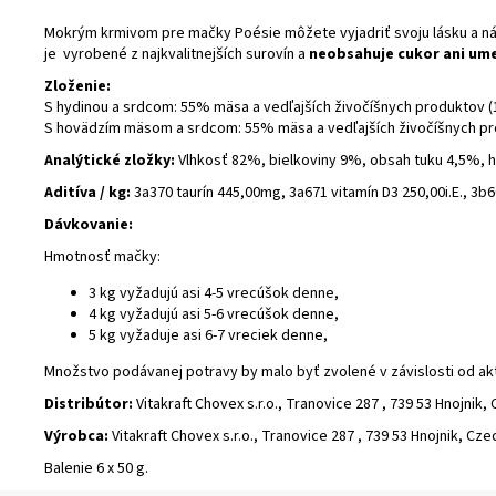
Mokrým krmivom pre mačky Poésie môžete vyjadriť svoju lásku a nák
je vyrobené z najkvalitnejších surovín a
neobsahuje cukor ani ume
Zloženie:
S hydinou a srdcom: 55% mäsa a vedľajších živočíšnych produktov (1
S hovädzím mäsom a srdcom: 55% mäsa a vedľajších živočíšnych prod
Analýtické zložky:
Vlhkosť 82%, bielkoviny 9%, obsah tuku 4,5%, 
Aditíva / kg:
3a370 taurín 445,00mg, 3a671 vitamín D3 250,00i.E.,
Dávkovanie:
Hmotnosť mačky:
3 kg vyžadujú asi 4-5 vrecúšok denne,
4 kg vyžadujú asi 5-6 vrecúšok denne,
5 kg vyžaduje asi 6-7 vreciek denne,
Množstvo podávanej potravy by malo byť zvolené v závislosti od akt
Distribútor:
Vitakraft Chovex s.r.o., Tranovice 287 , 739 53 Hnojnik,
Výrobca:
Vitakraft Chovex s.r.o., Tranovice 287 , 739 53 Hnojnik, Cz
Balenie 6 x 50 g.