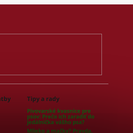
atby
Tipy a rady
Pivovarské kvasnice pre
psov: Prečo ich zaradiť do
jedálnička vášho psa?
Mlieko a mačky? Pravda,