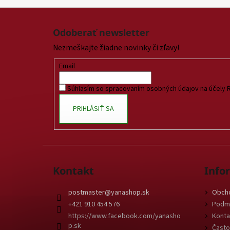
Z
á
Odoberať newsletter
p
Nezmeškajte žiadne novinky či zľavy!
ä
t
Email
i
Súhlasím so spracovaním osobných údajov na účely 
e
PRIHLÁSIŤ SA
Kontakt
Info
postmaster
@
yanashop.sk
Obch
+421 910 454 576
Podmi
https://www.facebook.com/yanasho
Konta
p.sk
Často