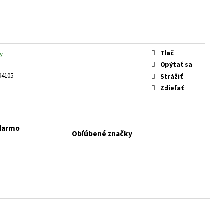
 KONZERVA JAHŇA A
Tlač
y
Opýtať sa
94105
Strážiť
Zdieľať
adarmo
Obľúbené značky