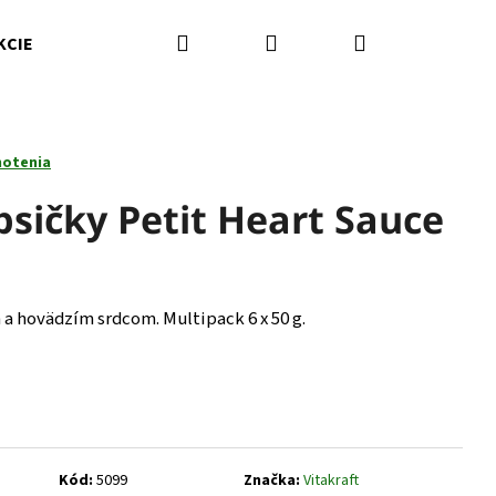
Hľadať
Prihlásenie
Nákupný
KCIE
Kamenná predajňa
Kontakty
Značky
košík
notenia
psičky Petit Heart Sauce
a hovädzím srdcom. Multipack 6 x 50 g.
Nasledujúce
Kód:
5099
Značka:
Vitakraft