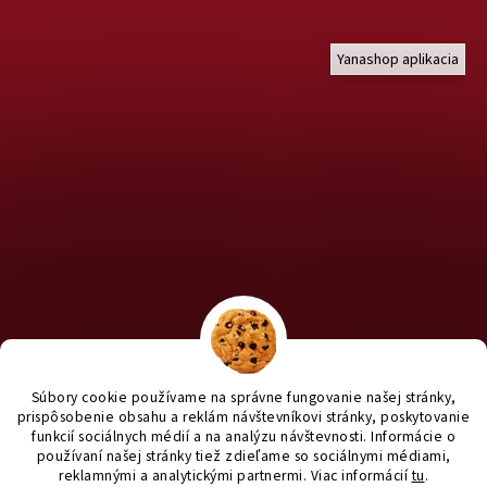
Yanashop aplikacia
Chcete nakúpiť pre útulky? Kliknite TU na náš útulkový eshop a
staň sa anjelom pre útulkáčov ♥
Súbory cookie používame na správne fungovanie našej stránky,
prispôsobenie obsahu a reklám návštevníkovi stránky, poskytovanie
funkcií sociálnych médií a na analýzu návštevnosti. Informácie o
používaní našej stránky tiež zdieľame so sociálnymi médiami,
reklamnými a analytickými partnermi
. Viac informácií
tu
.