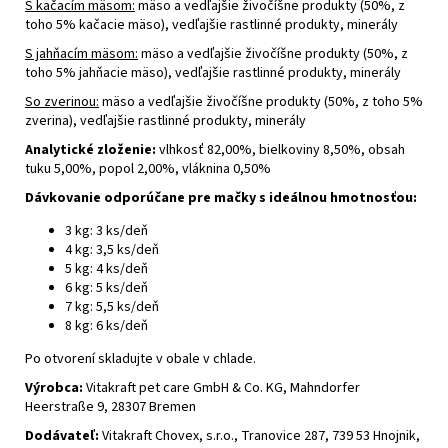
S kačacím mäsom:
mäso a vedľajšie živočíšne produkty (50%, z
toho 5% kačacie mäso), vedľajšie rastlinné produkty, minerály
S jahňacím mäsom:
mäso a vedľajšie živočíšne produkty (50%, z
toho 5% jahňacie mäso), vedľajšie rastlinné produkty, minerály
So zverinou:
mäso a vedľajšie živočíšne produkty (50%, z toho 5%
zverina), vedľajšie rastlinné produkty, minerály
Analytické zloženie:
vlhkosť 82,00%, bielkoviny 8,50%, obsah
tuku 5,00%, popol 2,00%, vláknina 0,50%
Dávkovanie odporúčane pre mačky s ideálnou hmotnosťou:
3 kg: 3 ks/deň
4 kg: 3,5 ks/deň
5 kg: 4 ks/deň
6 kg: 5 ks/deň
7 kg: 5,5 ks/deň
8 kg: 6 ks/deň
Po otvorení skladujte v obale v chlade.
Výrobca:
Vitakraft pet care GmbH & Co. KG, Mahndorfer
Heerstraße 9, 28307 Bremen
Dodávateľ:
Vitakraft Chovex, s.r.o., Tranovice 287, 739 53 Hnojnik,