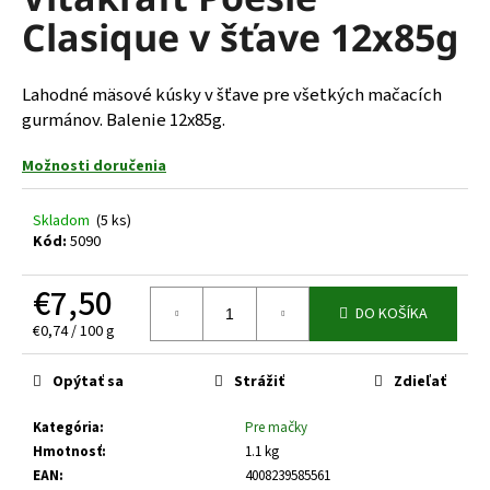
je
á
Clasique v šťave 12x85g
0,0
z
j
5
s
hviezdičiek.
Lahodné mäsové kúsky v šťave pre všetkých mačacích
ť
gurmánov. Balenie 12x85g.
?
Možnosti doručenia
Skladom
(5 ks)
Kód:
5090
HĽADAŤ
€7,50
DO KOŠÍKA
Jednotková
€0,74 / 100 g
O
cena:
d
Opýtať sa
Strážiť
Zdieľať
p
o
Kategória
:
Pre mačky
r
Hmotnosť
:
1.1 kg
ú
EAN
:
4008239585561