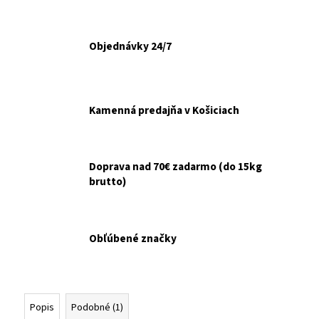
č
a
m
Objednávky 24/7
e
ANIMONDA
INTEGRA
Kamenná predajňa v Košiciach
DOG
PROTECT
NA
TRÁVENIE
400G
Doprava nad 70€ zadarmo (do 15kg
brutto)
€3,20
Obľúbené značky
Popis
Podobné (1)