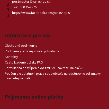
postmaster
@
yanashop.sk
+421 910 454 576
https://www.facebook.com/yanashop.sk
Informácie pre vás
Obchodné podmienky
Podmienky ochrany osobných údajov
Kontakty
Často kladené otázky FAQ
Formulár na odstúpenie od zmluvy uzavretej na diaľku
Poučenie o uplatnení práva spotrebiteľa na odstúpenie od zmluvy
uzavretej na diaľku
Prijímame online platby