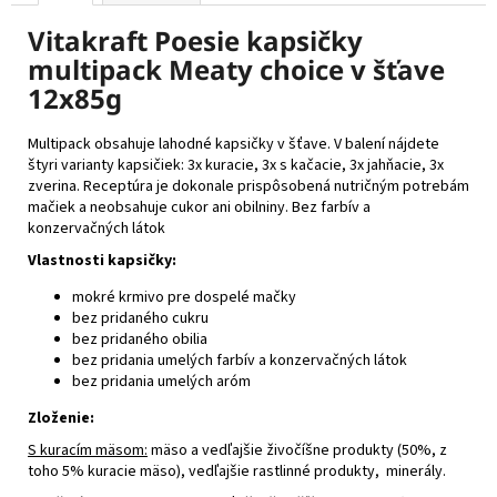
Vitakraft Poesie kapsičky
multipack Meaty choice v šťave
12x85g
Multipack obsahuje lahodné kapsičky v šťave. V balení nájdete
štyri varianty kapsičiek: 3x kuracie, 3x s kačacie, 3x jahňacie, 3x
zverina. Receptúra ​​je dokonale prispôsobená nutričným potrebám
mačiek a neobsahuje cukor ani obilniny. Bez farbív a
konzervačných látok
Vlastnosti kapsičky:
mokré krmivo pre dospelé mačky
bez pridaného cukru
bez pridaného obilia
bez pridania umelých farbív a konzervačných látok
bez pridania umelých aróm
Zloženie:
S kuracím mäsom:
mäso a vedľajšie živočíšne produkty (50%, z
toho 5% kuracie mäso), vedľajšie rastlinné produkty, minerály.