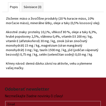
Popis
Súvisiace (3)
Zloženie: mäso a živočíšne produkty (20 % kuracie mäso, 10%
morčacie mäso), minerálne látky, oleje a tuky (0,5% lososový olej).
Akostné znaky: proteíny 10,1%, vlhkosť 80 %, oleje a tuky 6,3%,
hrubé popoloviny 2,5%, vláknina 0,4%, vitamín D3 200 mj / kg,
vitamín E (alfatokoferol) 30 mg / kg, zinok (síran zinočnatý
monohydrát) 15 mg / kg, magnézium (síran mangánatý
monohydrát) 3 mg / kg, taurín 1500 mg / kg, jód (jodičan vápenatý
bezvodý) 0,75 mg / kg, selén (seleničitan sodný) 0,03 mg / kg.
Kŕmny návod: denná dávka závisí na aktivite, veku a plemene
vašej mačky.
Z
á
Odoberať newsletter
p
Nezmeškajte žiadne novinky či zľavy!
ä
t
Email