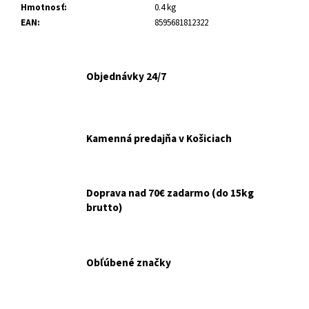
č
Hmotnosť
:
0.4 kg
a
EAN
:
8595681812322
m
e
Objednávky 24/7
INODORINA
OBRÚSKY
NA
OČI
A
Kamenná predajňa v Košiciach
UŠI
HARMANČEK
15KS
€2,10
Doprava nad 70€ zadarmo (do 15kg
brutto)
Obľúbené značky