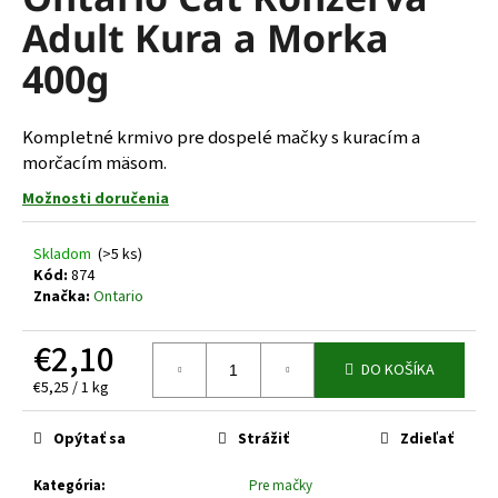
je
á
Adult Kura a Morka
0,0
z
j
400g
5
s
hviezdičiek.
ť
Kompletné krmivo pre dospelé mačky s kuracím a
?
morčacím mäsom.
Možnosti doručenia
Skladom
(>5 ks)
HĽADAŤ
Kód:
874
Značka:
Ontario
€2,10
O
DO KOŠÍKA
d
Jednotková
€5,25 / 1 kg
p
cena:
o
Opýtať sa
Strážiť
Zdieľať
r
ú
Kategória
:
Pre mačky