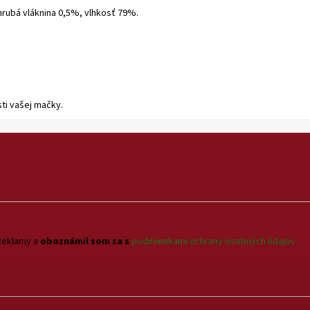
hrubá vláknina 0,5%, vlhkosť 79%.
sti vašej mačky.
Reklamy a
oboznámil som sa s
podmienkami ochrany osobných údajov