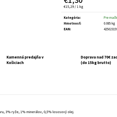
€1,30
HUMAC NATUR AFM PRÁŠOK 2,5 KG
FELIX CAT ADULT 
V ŽELÉ 44X85G
Jednotková
€15,29 / 1 kg
€39,95
cena:
€16,90
Kategória
:
Pre mačk
Hmotnosť
:
0.085 kg
EAN
:
42502315
Kamenná predajňa v
Doprava nad 70€ z
Košiciach
(do 15kg brutto)
ru, 3% ryže, 1% minerálov, 0,5% lososový olej.