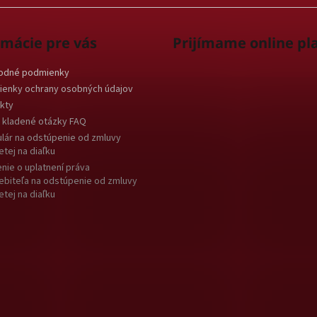
rmácie pre vás
Prijímame online pl
odné podmienky
enky ochrany osobných údajov
kty
 kladené otázky FAQ
lár na odstúpenie od zmluvy
etej na diaľku
nie o uplatnení práva
ebiteľa na odstúpenie od zmluvy
etej na diaľku