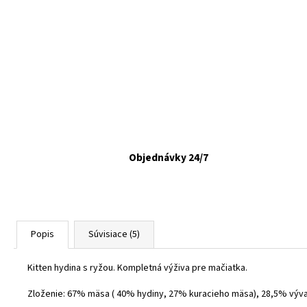
VETAPRO URINOCAT 30 CPS.
€12,35
Objednávky 24/7
Popis
Súvisiace (5)
Kitten hydina s ryžou. Kompletná výživa pre mačiatka.
Zloženie: 67% mäsa ( 40% hydiny, 27% kuracieho mäsa), 28,5% výva