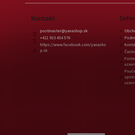
Kontakt
Info
postmaster
@
yanashop.sk
Obch
+421 910 454 576
Podmi
https://www.facebook.com/yanasho
Konta
p.sk
Často
Formu
uzavr
Pouče
spotr
uzavr