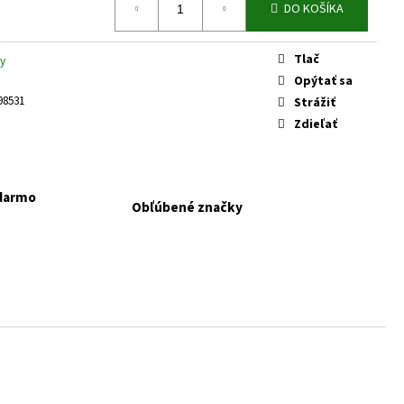
KAPSIČKY FANTASTIC VÝBER
DO KOŠÍKA
Tlač
y
Opýtať sa
98531
Strážiť
Zdieľať
adarmo
Obľúbené značky