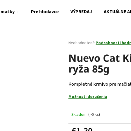
 mačky
Pre hlodavce
VÝPREDAJ
AKTUÁLNE A
Čo potrebujete nájsť?
Priemerné
Neohodnotené
Podrobnosti hod
hodnotenie
produktu
Nuevo Cat Ki
HĽADAŤ
je
ryža 85g
0,0
z
5
Odporúčame
hviezdičiek.
Kompletné krmivo pre mačiat
Možnosti doručenia
Skladom
(>5 ks)