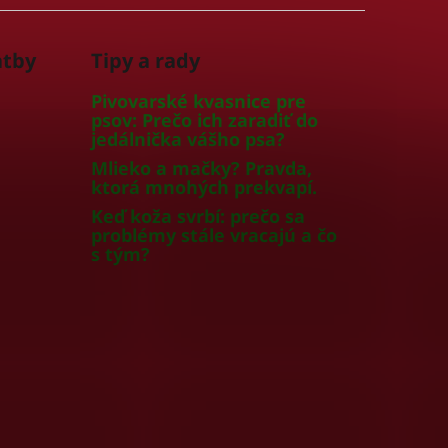
atby
Tipy a rady
Pivovarské kvasnice pre
psov: Prečo ich zaradiť do
jedálnička vášho psa?
Mlieko a mačky? Pravda,
ktorá mnohých prekvapí.
Keď koža svrbí: prečo sa
problémy stále vracajú a čo
s tým?