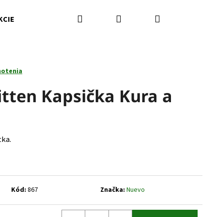
Hľadať
Prihlásenie
Nákupný
KCIE
Kamenná predajňa
Kontakty
Značky
košík
notenia
tten Kapsička Kura a
ka.
Nasledujúce
Kód:
867
Značka:
Nuevo