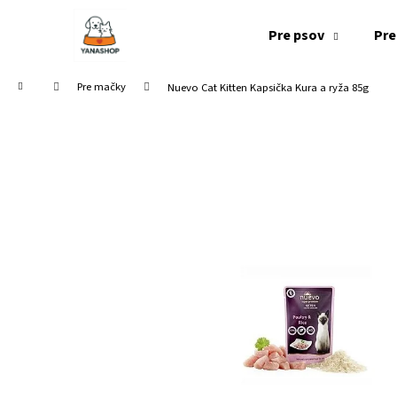
K
Prejsť
na
o
Pre psov
Pre
obsah
Späť
Späť
š
do
do
í
Domov
Pre mačky
Nuevo Cat Kitten Kapsička Kura a ryža 85g
k
obchodu
obchodu