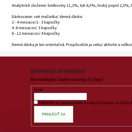
Analytické zloženie: bielkoviny 11,2%, tuk 6,5%, hrubý popol 2,5%, 
Dávkovanie: vek mačiatka/ denná dávka:
2 - 4 mesiace/2 - 3 kapsičky
4 -6 mesiacov/ 3 kapsičky
6 - 12 mesiacov/ 4 kapsičky
Denná dávka je len orientačná. Prispôsobte ju veku/ aktivite a veľko
Z
á
Odoberať newsletter
p
Nezmeškajte žiadne novinky či zľavy!
ä
t
Email
i
Súhlasím so spracovaním osobných údajov na účely 
e
PRIHLÁSIŤ SA