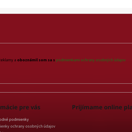
Reklamy a
oboznámil som sa s
podmienkami ochrany osobných údajov
rmácie pre vás
Prijímame online pl
odné podmienky
enky ochrany osobných údajov