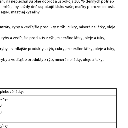
venú na neplechu! Sú plné dobrôt a uspokoja 100 % denných potrieb
eptúr, aby každý deň uspokojili lásku vašej mačky po rozmanitosti.
mega-6 mastnej kyseliny
áty, ryby a vedľajšie produkty z rýb, cukry, minerálne látky, oleje
yby a vedľajšie produkty z rýb, minerálne látky, oleje a tuky,
by a vedľajšie produkty z rýb, cukry, minerálne látky, oleje a tuky,
by a vedľajšie produkty z rýb, minerálne látky, oleje a tuky,
plnkové látky:
j./kg:
0
0
/kg: