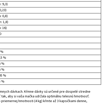
: 9,3)
 0,23)
: 0,8)
n: 1,8)
n: 16)
0
 %
,5 %
6 %
6 %
05 %
5 %
kŕmnych dávkach. Kŕmne dávky sú určené pre dospelé stredne
 tak, aby si vaša mačka udržala optimálnu telesnú hmotnosť.
 o priemernej hmotnosti (4 kg) kŕmte až 3 kapsičkami denne,