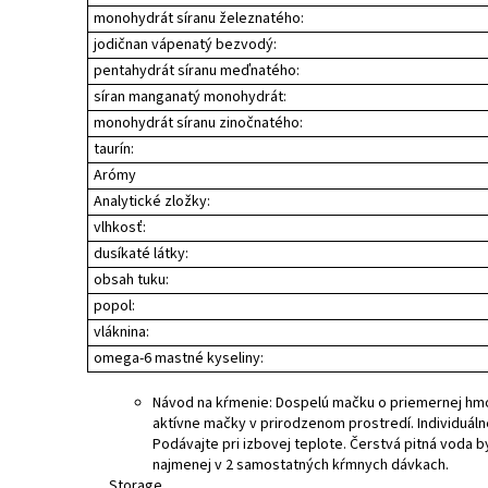
monohydrát síranu železnatého:
jodičnan vápenatý bezvodý:
pentahydrát síranu meďnatého:
síran manganatý monohydrát:
monohydrát síranu zinočnatého:
taurín:
Arómy
Analytické zložky:
vlhkosť:
dusíkaté látky:
obsah tuku:
popol:
vláknina:
omega-6 mastné kyseliny:
Návod na kŕmenie: Dospelú mačku o priemernej hmo
aktívne mačky v prirodzenom prostredí. Individuáln
Podávajte pri izbovej teplote. Čerstvá pitná voda b
najmenej v 2 samostatných kŕmnych dávkach.
Storage