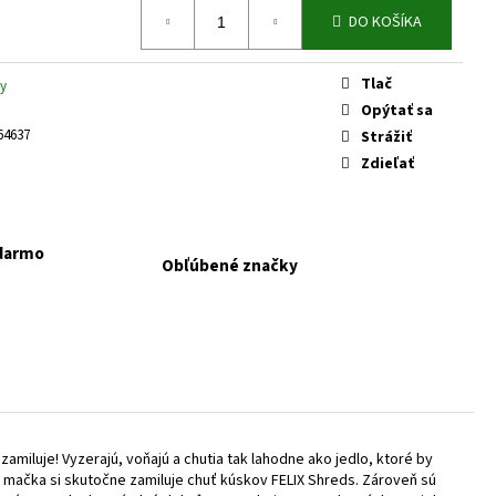
 KONZERVA JAHŇA A
DO KOŠÍKA
Tlač
y
Opýtať sa
64637
Strážiť
Zdieľať
adarmo
Obľúbené značky
iluje! Vyzerajú, voňajú a chutia tak lahodne ako jedlo, ktoré by
a mačka si skutočne zamiluje chuť kúskov FELIX Shreds. Zároveň sú