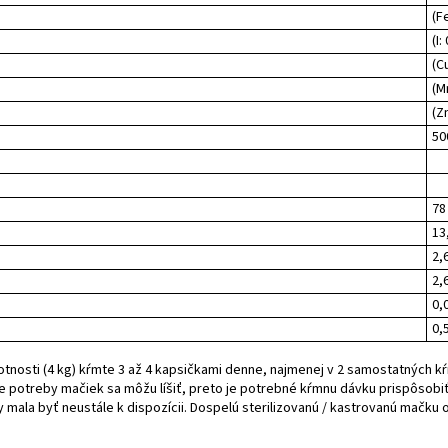
(Fe
(I:
(Cu
(M
(Z
50
78
13
2,
2,
0,
0,
tnosti (4 kg) kŕmte 3 až 4 kapsičkami denne, najmenej v 2 samostatných 
e potreby mačiek sa môžu líšiť, preto je potrebné kŕmnu dávku prispôsobiť
y mala byť neustále k dispozícii. Dospelú sterilizovanú / kastrovanú mačku