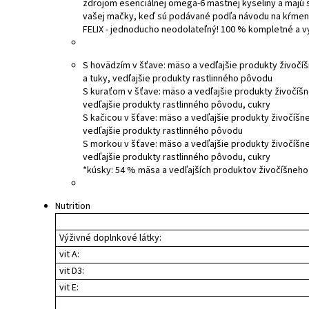
zdrojom esenciálnej omega-6 mastnej kyseliny a majú s
vašej mačky, keď sú podávané podľa návodu na kŕmenie.
FELIX - jednoducho neodolateľný! 100 % kompletné a v
S hovädzím v šťave: mäso a vedľajšie produkty živočíšn
a tuky, vedľajšie produkty rastlinného pôvodu
S kuraťom v šťave: mäso a vedľajšie produkty živočíšne
vedľajšie produkty rastlinného pôvodu, cukry
S kačicou v šťave: mäso a vedľajšie produkty živočíšneh
vedľajšie produkty rastlinného pôvodu
S morkou v šťave: mäso a vedľajšie produkty živočíšneh
vedľajšie produkty rastlinného pôvodu, cukry
*kúsky: 54 % mäsa a vedľajších produktov živočíšneh
Nutrition
Výživné doplnkové látky:
vit A:
vit D3:
vit E: