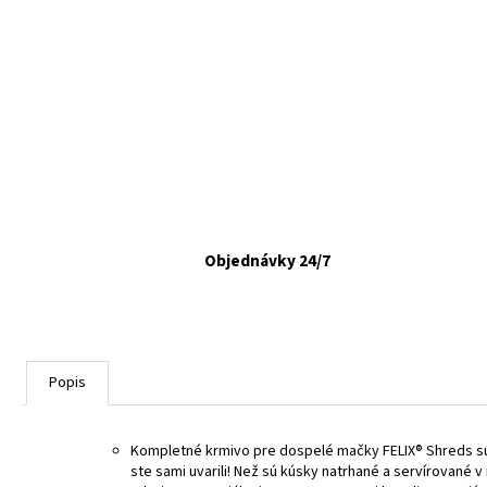
FELIX CAT ADULT KAPSIČKY FANTASTIC VÝBER
V ŽELÉ 44X85G
€16,90
Objednávky 24/7
Popis
Kompletné krmivo pre dospelé mačky FELIX® Shreds sú j
ste sami uvarili! Než sú kúsky natrhané a servírované 