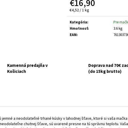
€16,90
GOURMET GOLD KÚSKY V ŠŤAVE 8X85G
NUEVO DOG ADULT
ZEMIAKY 800G
€6,10
Jednotková
€4,52 / 1 kg
Pôvodne:
€6,50
€3,70
cena:
Kategória
:
Pre mačk
Hmotnosť
:
3.6 kg
EAN
:
76130373
Kamenná predajňa v
Doprava nad 70€ z
Košiciach
(do 15kg brutto)
emné a neodolateľné trhané kúsky v lahodnej šťave, ktoré si vaša mačka zam
v neodolateľne chutnej šťave, sú uvarené presne na tú správnu teplotu. Vaš