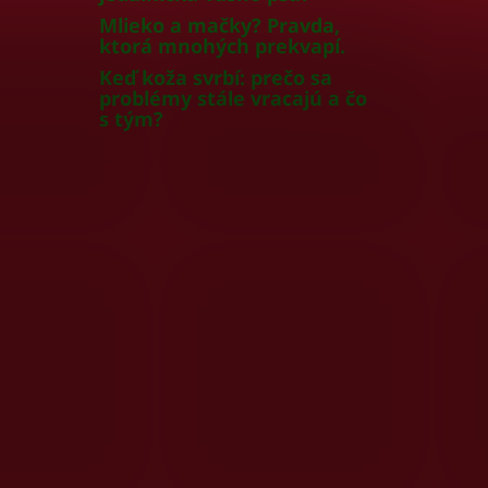
Mlieko a mačky? Pravda,
ktorá mnohých prekvapí.
Keď koža svrbí: prečo sa
problémy stále vracajú a čo
s tým?