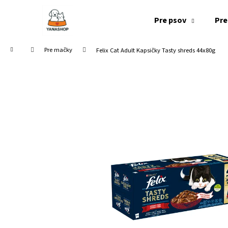
K
Prejsť
na
o
Pre psov
Pre
obsah
Späť
Späť
š
do
do
í
Domov
Pre mačky
Felix Cat Adult Kapsičky Tasty shreds 44x80g
k
obchodu
obchodu