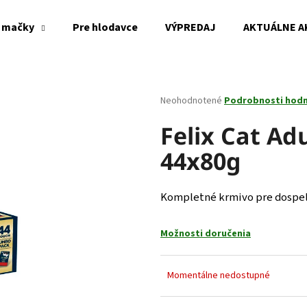
 mačky
Pre hlodavce
VÝPREDAJ
AKTUÁLNE A
Čo potrebujete nájsť?
Priemerné
Neohodnotené
Podrobnosti hod
hodnotenie
produktu
Felix Cat Ad
HĽADAŤ
je
44x80g
0,0
z
5
Odporúčame
hviezdičiek.
Kompletné krmivo pre dospe
Možnosti doručenia
Momentálne nedostupné