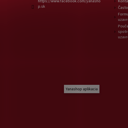
https://www.facebook.com/yanasho
Konta
p.sk
Často
Formu
uzavr
Pouče
spotr
uzavr
Yanashop aplikacia