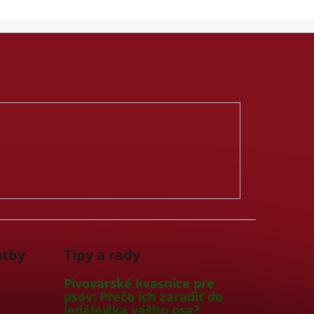
atby
Tipy a rady
Pivovarské kvasnice pre
psov: Prečo ich zaradiť do
jedálnička vášho psa?