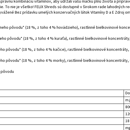
právnu kombináciu vitamínov, aby udržali vašu mačku plnú života a pripra
 To nie je všetko! FELIX Shreds sú dostupné v širokom rade lahodných rec
yvážené Bez prídavku umelých konzervačných látok Vitamíny D a E Zdroj o
eho pôvodu* (18 %, z toho 4 % hovädzieho), rastlinné bielkovinové koncentr
ho pôvodu* (18 %, z toho 4 % kuraťa), rastlinné bielkovinové koncentráty, r
o pôvodu* (18 %, z toho 4 % kačice), rastlinné bielkovinové koncentráty, ry
o pôvodu* (18 %, z toho 4 % morky), rastlinné bielkovinové koncentráty, ry
o pôvodu
Do
m.
80
12
18
mg