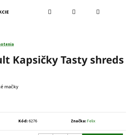
Hľadať
Prihlásenie
Nákupný
KCIE
Kamenná predajňa
Kontakty
Značky
košík
notenia
ult Kapsičky Tasty shreds
lé mačky
Nasledujúce
Kód:
6276
Značka:
Felix