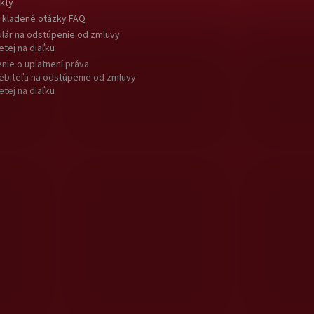
kty
 kladené otázky FAQ
lár na odstúpenie od zmluvy
etej na diaľku
nie o uplatnení práva
ebiteľa na odstúpenie od zmluvy
etej na diaľku