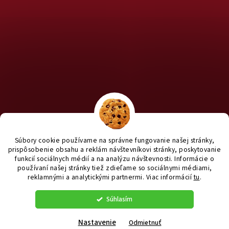
Chcete nakúpiť pre útulky? Kliknite TU na náš útulkový eshop a
staň sa anjelom pre útulkáčov ♥
Súbory cookie používame na správne fungovanie našej stránky,
prispôsobenie obsahu a reklám návštevníkovi stránky, poskytovanie
funkcií sociálnych médií a na analýzu návštevnosti. Informácie o
používaní našej stránky tiež zdieľame so sociálnymi médiami,
reklamnými a analytickými partnermi
. Viac informácií
tu
.
Vytvoril Shoptet
|
e_
minds
Súhlasím
Copyright 2026
yanashop.sk
. Všetky práva vyhradené.
Upraviť
nastavenie cookies
Nastavenie
Odmietnuť