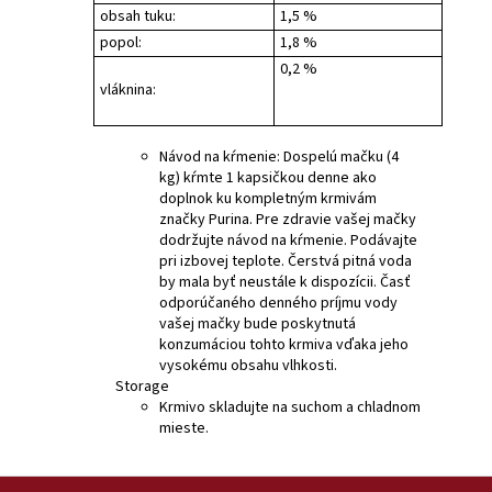
obsah tuku:
1,5 %
popol:
1,8 %
0,2 %
vláknina:
Návod na kŕmenie: Dospelú mačku (4
kg) kŕmte 1 kapsičkou denne ako
doplnok ku kompletným krmivám
značky Purina. Pre zdravie vašej mačky
dodržujte návod na kŕmenie. Podávajte
pri izbovej teplote. Čerstvá pitná voda
by mala byť neustále k dispozícii. Časť
odporúčaného denného príjmu vody
vašej mačky bude poskytnutá
konzumáciou tohto krmiva vďaka jeho
vysokému obsahu vlhkosti.
Storage
Krmivo skladujte na suchom a chladnom
mieste.
Z