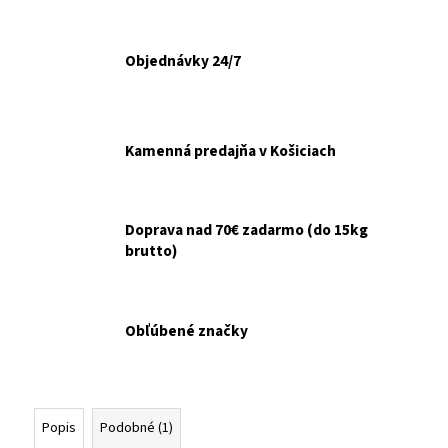
č
a
m
Objednávky 24/7
e
INODORINA
OBRÚSKY
Kamenná predajňa v Košiciach
NA
OČI
A
UŠI
HARMANČEK
Doprava nad 70€ zadarmo (do 15kg
15KS
brutto)
€2,10
Obľúbené značky
Popis
Podobné (1)