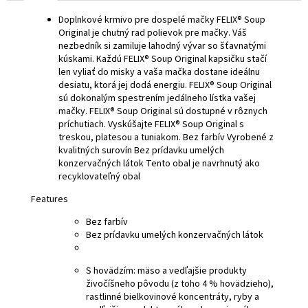
Doplnkové krmivo pre dospelé mačky FELIX® Soup
Original je chutný rad polievok pre mačky. Váš
nezbedník si zamiluje lahodný vývar so šťavnatými
kúskami. Každú FELIX® Soup Original kapsičku stačí
len vyliať do misky a vaša mačka dostane ideálnu
desiatu, ktorá jej dodá energiu. FELIX® Soup Original
sú dokonalým spestrením jedálneho lístka vašej
mačky. FELIX® Soup Original sú dostupné v rôznych
príchutiach. Vyskúšajte FELIX® Soup Original s
treskou, platesou a tuniakom. Bez farbív Vyrobené z
kvalitných surovín Bez prídavku umelých
konzervačných látok Tento obal je navrhnutý ako
recyklovateľný obal
Features
Bez farbív
Bez prídavku umelých konzervačných látok
S hovädzím:
mäso a vedľajšie produkty
živočíšneho pôvodu (z toho 4 % hovädzieho),
rastlinné bielkovinové koncentráty, ryby a