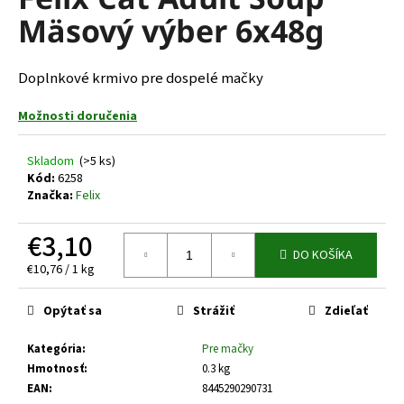
je
á
Mäsový výber 6x48g
0,0
z
j
5
s
hviezdičiek.
Doplnkové krmivo pre dospelé mačky
ť
?
Možnosti doručenia
Skladom
(>5 ks)
Kód:
6258
Značka:
Felix
HĽADAŤ
€3,10
DO KOŠÍKA
Jednotková
€10,76 / 1 kg
O
cena:
d
Opýtať sa
Strážiť
Zdieľať
p
o
Kategória
:
Pre mačky
r
Hmotnosť
:
0.3 kg
ú
EAN
:
8445290290731