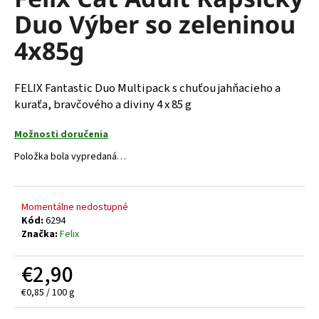
je
á
Duo Výber so zeleninou
0,0
z
j
4x85g
5
s
hviezdičiek.
ť
FELIX Fantastic Duo Multipack s chuťou jahňacieho a
?
kuraťa, bravčového a diviny 4 x 85 g
Možnosti doručenia
Položka bola vypredaná…
HĽADAŤ
Momentálne nedostupné
Kód:
6294
O
Značka:
Felix
d
p
€2,90
o
r
Jednotková
€0,85 / 100 g
ú
cena: