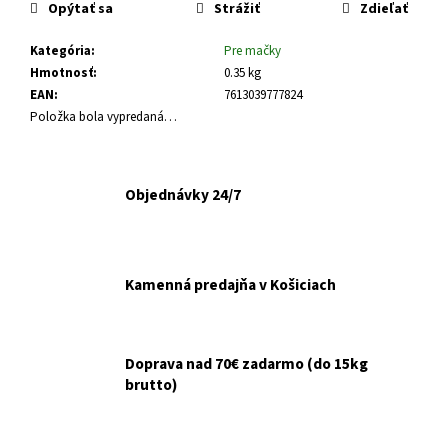
č
Opýtať sa
Strážiť
Zdieľať
a
m
Kategória
:
Pre mačky
e
Hmotnosť
:
0.35 kg
EAN
:
7613039777824
Položka bola vypredaná…
VETERINOL
SPRAY
500ML
€14,99
Objednávky 24/7
Kamenná predajňa v Košiciach
Doprava nad 70€ zadarmo (do 15kg
brutto)