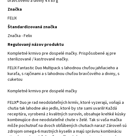
bravčového a diviny 4 x 85 g
Značka
FELIX
Štandardizovaná značka
Značka - Felix
Regulovaný názov produktu
Kompletné krmivo pre dospelé mačky. Prispôsobené aj pre
sterilizované / kastrované mačky.
FELIX Fantastic Duo Multipack s lahodnou chuťou jahňacieho a
kuraťa, s rajčinami a s lahodnou chuťou bravčového a diviny, s
cuketou
Kompletné krmivo pre dospelé mačky
FELIX® Duo je rad neodolateľných krmív, ktoré vyzerajú, voňajú a
chutia tak lahodne ako jedlo, ktoré by ste sami uvarili! Každá
receptúra, vyrobená z kvalitných surovín, obsahuje krehké kúsky
kombinujúce dve neodolateľné chute v želé. Tak si vaša mačka
môže pochutnať na dvoch obľúbených chutiach naraz! Zároveň sú
zdrojom omega-6 mastných kyselín a majú správnu kombináciu