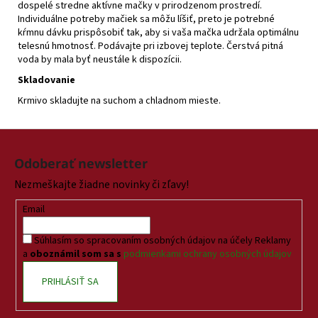
dospelé stredne aktívne mačky v prirodzenom prostredí.
Individuálne potreby mačiek sa môžu líšiť, preto je potrebné
kŕmnu dávku prispôsobiť tak, aby si vaša mačka udržala optimálnu
telesnú hmotnosť. Podávajte pri izbovej teplote. Čerstvá pitná
voda by mala byť neustále k dispozícii.
Skladovanie
Krmivo skladujte na suchom a chladnom mieste.
Z
á
Odoberať newsletter
p
Nezmeškajte žiadne novinky či zľavy!
ä
t
Email
i
Súhlasím so spracovaním osobných údajov na účely Reklamy
e
a
oboznámil som sa s
podmienkami ochrany osobných údajov
PRIHLÁSIŤ SA