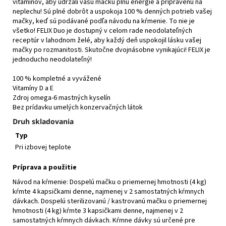
vitamínov, aby udržali vašu mačku plnú energie a pripravenú na
neplechu! Sú plné dobrôt a uspokoja 100 % denných potrieb vašej
mačky, keď sú podávané podľa návodu na kŕmenie. To nie je
všetko! FELIX Duo je dostupný v celom rade neodolateľných
receptúr v lahodnom želé, aby každý deň uspokojil lásku vašej
mačky po rozmanitosti. Skutočne dvojnásobne vynikajúci! FELIX je
jednoducho neodolateľný!
100 % kompletné a vyvážené
Vitamíny D a E
Zdroj omega-6 mastných kyselín
Bez prídavku umelých konzervačných látok
Druh skladovania
Typ
Pri izbovej teplote
Príprava a použitie
Návod na kŕmenie: Dospelú mačku o priemernej hmotnosti (4 kg)
kŕmte 4 kapsičkami denne, najmenej v 2 samostatných kŕmnych
dávkach. Dospelú sterilizovanú / kastrovanú mačku o priemernej
hmotnosti (4 kg) kŕmte 3 kapsičkami denne, najmenej v 2
samostatných kŕmnych dávkach. Kŕmne dávky sú určené pre