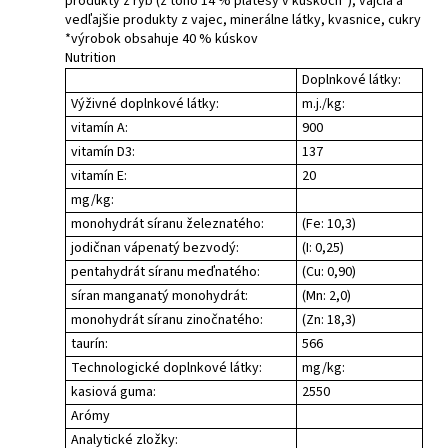
produkty z rýb (z toho 14 % platesy v kúskoch*), vajcia a
vedľajšie produkty z vajec, minerálne látky, kvasnice, cukry
*výrobok obsahuje 40 % kúskov
Nutrition
Doplnkové látky:
Výživné doplnkové látky:
m.j./kg:
vitamín A:
900
vitamín D3:
137
vitamín E:
20
mg/kg:
monohydrát síranu železnatého:
(Fe: 10,3)
jodičnan vápenatý bezvodý:
(I: 0,25)
pentahydrát síranu meďnatého:
(Cu: 0,90)
síran manganatý monohydrát:
(Mn: 2,0)
monohydrát síranu zinočnatého:
(Zn: 18,3)
taurín:
566
Technologické doplnkové látky:
mg/kg:
kasiová guma:
2550
Arómy
Analytické zložky: