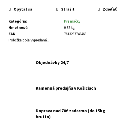
č
cena:
a
Opýtať sa
Strážiť
Zdieľať
m
e
Kategória
:
Pre mačky
Hmotnosť
:
0.32 kg
EAN
:
7613287749468
ŠKRABADLO
Položka bola vypredaná…
RELAX
5
KARTÓN
43X22X6CM
Objednávky 24/7
€5,90
Kamenná predajňa v Košiciach
Doprava nad 70€ zadarmo (do 15kg
brutto)