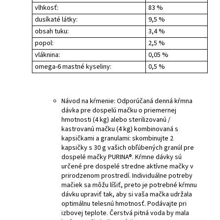
vlhkosť:
83 %
dusíkaté látky:
9,5 %
obsah tuku:
3,4 %
popol:
2,5 %
vláknina:
0,05 %
omega-6 mastné kyseliny:
0,5 %
Návod na kŕmenie: Odporúčaná denná kŕmna
dávka pre dospelú mačku o priemernej
hmotnosti (4 kg) alebo sterilizovanú /
kastrovanú mačku (4 kg) kombinovaná s
kapsičkami a granulami: skombinujte 2
kapsičky s 30 g vašich obľúbených granúl pre
dospelé mačky PURINA®. Kŕmne dávky sú
určené pre dospelé stredne aktívne mačky v
prirodzenom prostredí. Individuálne potreby
mačiek sa môžu líšiť, preto je potrebné kŕmnu
dávku upraviť tak, aby si vaša mačka udržala
optimálnu telesnú hmotnosť. Podávajte pri
izbovej teplote. Čerstvá pitná voda by mala