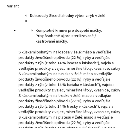
Variant
Deliciously Sliced lahodný výber z rýb v želé
Kompletné krmivo pre dospelé mačky.
Prispôsobené aj pre sterilizované /
kastrované mačky.
S kúskami bohatými na lososa v želé:
mäso a vedľajšie
produkty živočíšneho pôvodu (22 %), ryby a vedľajšie
produkty z rýb (z toho 14 % lososa v kúskoch*), vajcia a
vedľajšie produkty z vajec, minerálne látky, kvasnice, cukry
S kúskami bohatými na tuniaka v želé:
mäso a vedľajšie
produkty živočíšneho pôvodu (22 %), ryby a vedľajšie
produkty z rýb (z toho 14 % tuniaka v kúskoch*), vajcia a
vedľajšie produkty z vajec, minerálne látky, kvasnice, cukry
S kúskami bohatými na tresku v želé:
mäso a vedľajšie
produkty živočíšneho pôvodu (22 %), ryby a vedľajšie
produkty z rýb (z toho 14 % tresky v kúskoch*), vajcia a
vedľajšie produkty z vajec, minerálne látky, kvasnice, cukry
S kúskami bohatými na platesu v želé:
mäso a vedľajšie
produkty živočíšneho pôvodu (22 %), ryby a vedľajšie