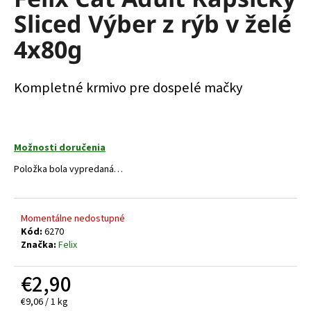
je
á
Sliced Výber z rýb v želé
0,0
z
j
4x80g
5
s
hviezdičiek.
ť
Kompletné krmivo pre dospelé mačky
?
Možnosti doručenia
HĽADAŤ
Položka bola vypredaná…
Momentálne nedostupné
O
Kód:
6270
d
Značka:
Felix
p
o
€2,90
r
ú
Jednotková
€9,06 / 1 kg