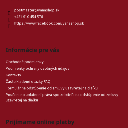
postmaster
@
yanashop.sk
+421 910 454 576
https://www.facebook.com/yanashop.sk
Informácie pre vás
Obchodné podmienky
Podmienky ochrany osobných údajov
Kontakty
Často kladené otázky FAQ
Formulár na odstúpenie od zmluvy uzavretej na diaľku
Poučenie o uplatnení práva spotrebiteľa na odstúpenie od zmluvy
uzavretej na diaľku
Prijímame online platby