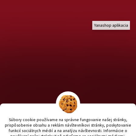
Yanashop aplikacia
Chcete nakúpiť pre útulky? Kliknite TU na náš útulkový eshop a
staň sa anjelom pre útulkáčov ♥
Súbory cookie používame na správne fungovanie našej stránky,
prispôsobenie obsahu a reklám návštevníkovi stránky, poskytovanie
funkcií sociálnych médií a na analýzu návštevnosti. Informácie o