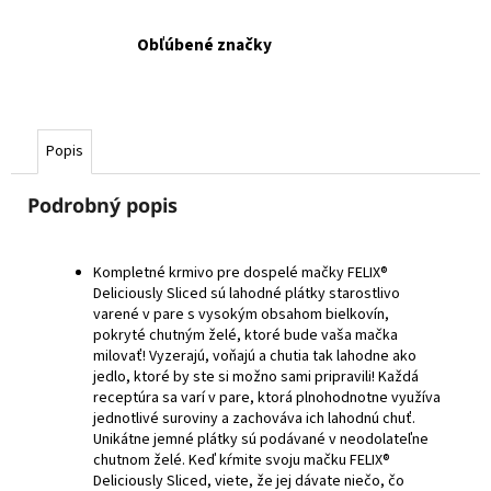
Obľúbené značky
Popis
Podrobný popis
Kompletné krmivo pre dospelé mačky FELIX®
Deliciously Sliced sú lahodné plátky starostlivo
varené v pare s vysokým obsahom bielkovín,
pokryté chutným želé, ktoré bude vaša mačka
milovať! Vyzerajú, voňajú a chutia tak lahodne ako
jedlo, ktoré by ste si možno sami pripravili! Každá
receptúra sa varí v pare, ktorá plnohodnotne využíva
jednotlivé suroviny a zachováva ich lahodnú chuť.
Unikátne jemné plátky sú podávané v neodolateľne
chutnom želé. Keď kŕmite svoju mačku FELIX®
Deliciously Sliced, viete, že jej dávate niečo, čo