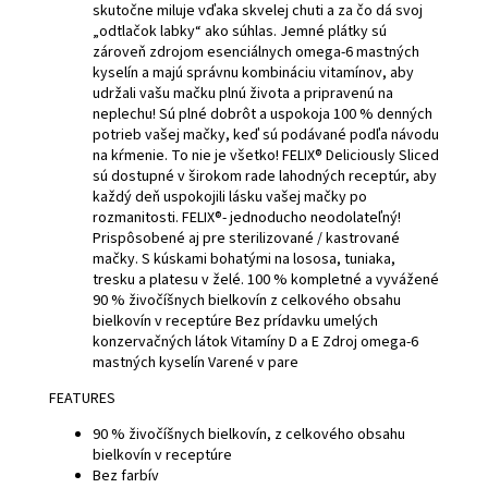
skutočne miluje vďaka skvelej chuti a za čo dá svoj
„odtlačok labky“ ako súhlas. Jemné plátky sú
zároveň zdrojom esenciálnych omega-6 mastných
kyselín a majú správnu kombináciu vitamínov, aby
udržali vašu mačku plnú života a pripravenú na
neplechu! Sú plné dobrôt a uspokoja 100 % denných
potrieb vašej mačky, keď sú podávané podľa návodu
na kŕmenie. To nie je všetko! FELIX® Deliciously Sliced
sú dostupné v širokom rade lahodných receptúr, aby
každý deň uspokojili lásku vašej mačky po
rozmanitosti. FELIX®- jednoducho neodolateľný!
Prispôsobené aj pre sterilizované / kastrované
mačky. S kúskami bohatými na lososa, tuniaka,
tresku a platesu v želé. 100 % kompletné a vyvážené
90 % živočíšnych bielkovín z celkového obsahu
bielkovín v receptúre Bez prídavku umelých
konzervačných látok Vitamíny D a E Zdroj omega-6
mastných kyselín Varené v pare
FEATURES
90 % živočíšnych bielkovín, z celkového obsahu
bielkovín v receptúre
Bez farbív