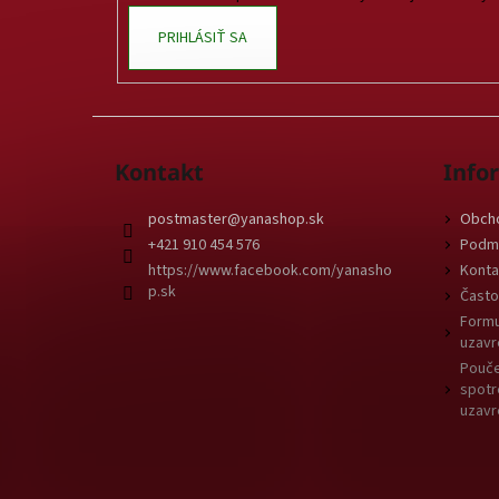
e
PRIHLÁSIŤ SA
Kontakt
Info
postmaster
@
yanashop.sk
Obch
+421 910 454 576
Podmi
https://www.facebook.com/yanasho
Konta
p.sk
Často
Formu
uzavr
Pouče
spotr
uzavr