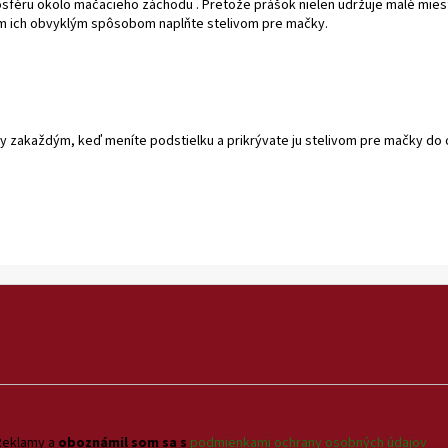
osféru okolo mačacieho záchodu
. Pretože prášok nielen udržuje malé mies
om ich obvyklým spôsobom naplňte stelivom pre mačky.
zakaždým, keď meníte podstielku a prikrývate ju stelivom pre mačky do ob
Reklamy a
oboznámil som sa s
podmienkami ochrany osobných údajov