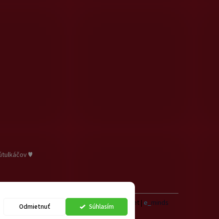
útulkáčov ♥
Vytvoril Shoptet
|
e_
minds
Odmietnuť
Súhlasím