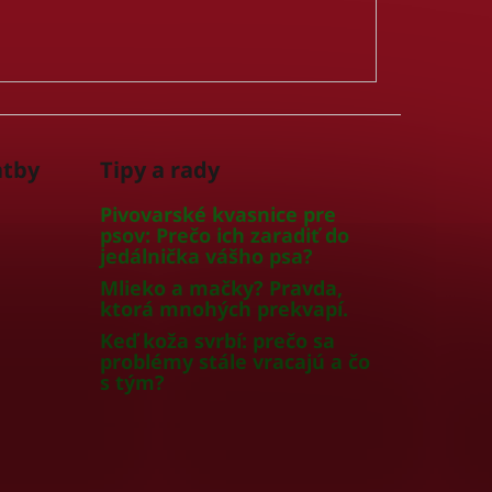
atby
Tipy a rady
Pivovarské kvasnice pre
psov: Prečo ich zaradiť do
jedálnička vášho psa?
Mlieko a mačky? Pravda,
ktorá mnohých prekvapí.
Keď koža svrbí: prečo sa
problémy stále vracajú a čo
s tým?