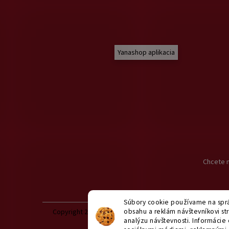
Yanashop aplikacia
Chcete n
Súbory cookie používame na sprá
obsahu a reklám návštevníkovi str
Copyright 2026
yanashop.sk
. Všetky práva vyhradené.
U
analýzu návštevnosti. Informácie 