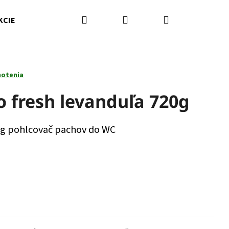
Hľadať
Prihlásenie
Nákupný
KCIE
Kamenná predajňa
Kontakty
Značky
košík
notenia
o fresh levanduľa 720g
0g pohlcovač pachov do WC
Nasledujúce