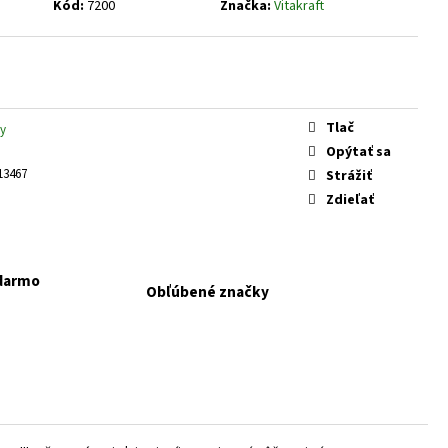
 KONZERVA JAHŇA A
Kód:
7200
Značka:
Vitakraft
Tlač
y
Opýtať sa
13467
Strážiť
Zdieľať
adarmo
Obľúbené značky