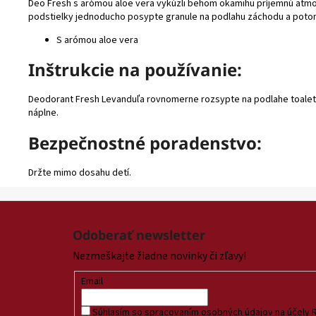
Deo Fresh s arómou aloe vera
vykúzli behom okamihu príjemnú atm
podstielky jednoducho posypte granule na podlahu záchodu a pot
S arómou aloe vera
Inštrukcie na používanie:
Deodorant Fresh Levanduľa rovnomerne rozsypte na podlahe toalety 
náplne.
Bezpečnostné poradenstvo:
Držte mimo dosahu detí.
Z
á
Odoberať newsletter
p
Nezmeškajte žiadne novinky či zľavy!
ä
t
Email
i
Súhlasím so spracovaním osobných údajov na účely 