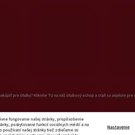
akúpiť pre útulky? Kliknite TU na náš útulkový eshop a staň sa anjelom pre 
vne fungovanie našej stránky, prispôsobenie
ánky, poskytovanie funkcií sociálnych médií a na
praviť nastavenie cookies
Nastavenie
o používaní našej stránky tiež zdieľame so