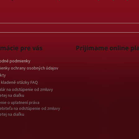
rmácie pre vás
Prijímame online pl
odné podmienky
enky ochrany osobných údajov
kty
 kladené otázky FAQ
lár na odstúpenie od zmluvy
etej na diaľku
nie o uplatnení práva
ebiteľa na odstúpenie od zmluvy
etej na diaľku