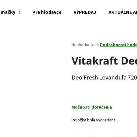
 mačky
Pre hlodavce
VÝPREDAJ
AKTUÁLNE A
Čo potrebujete nájsť?
Priemerné
Neohodnotené
Podrobnosti hod
hodnotenie
produktu
Vitakraft De
HĽADAŤ
je
0,0
z
Deo Fresh Levanduľa 72
5
Odporúčame
hviezdičiek.
Možnosti doručenia
Položka bola vypredaná…