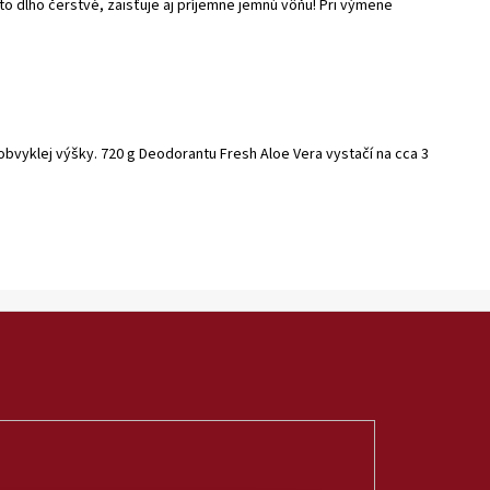
to dlho čerstvé, zaisťuje aj príjemne jemnú vôňu! Pri výmene
vyklej výšky. 720 g Deodorantu Fresh Aloe Vera vystačí na cca 3