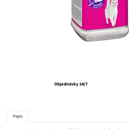
FELIX CAT ADULT KAPSIČKY FANTASTIC VÝBER
V ŽELÉ 44X85G
€16,90
Objednávky 24/7
Popis