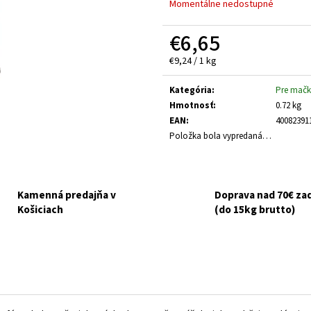
GOURMET GOLD KÚSKY V ŠŤAVE 8X85G
NUEVO DOG ADULT
Momentálne nedostupné
ZEMIAKY 800G
€6,10
Pôvodne:
€6,50
€3,70
€6,65
Jednotková
€9,24 / 1 kg
cena:
Kategória
:
Pre mačk
Hmotnosť
:
0.72 kg
EAN
:
40082391
Položka bola vypredaná…
Kamenná predajňa v
Doprava nad 70€ z
Košiciach
(do 15kg brutto)