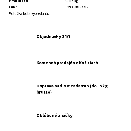
č
Hmotnosť
:
0.415 kg
a
EAN
:
5999508137712
m
Položka bola vypredaná…
e
Objednávky 24/7
ANIMONDA
INTEGRA
DOG
PROTECT
NA
TRÁVENIE
Kamenná predajňa v Košiciach
400G
€3,20
Doprava nad 70€ zadarmo (do 15kg
brutto)
Obľúbené značky