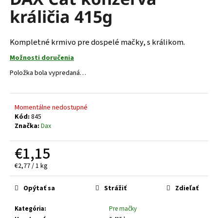
je
á
králičia 415g
0,0
z
j
5
s
hviezdičiek.
Kompletné krmivo pre dospelé mačky, s králikom.
ť
Možnosti doručenia
?
Položka bola vypredaná…
Momentálne nedostupné
HĽADAŤ
Kód:
845
Značka:
Dax
€1,15
O
d
Jednotková
€2,77 / 1 kg
cena:
p
o
Opýtať sa
Strážiť
Zdieľať
r
ú
Kategória
:
Pre mačky