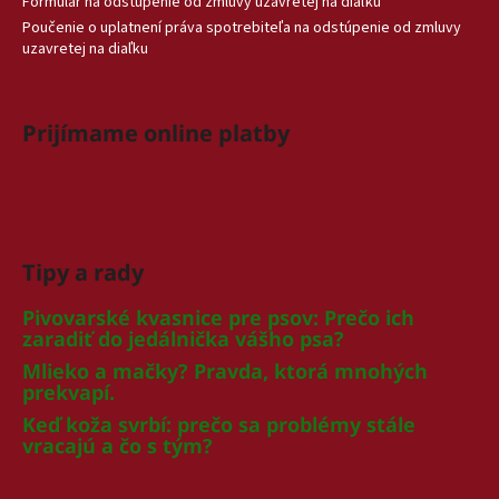
Formulár na odstúpenie od zmluvy uzavretej na diaľku
Poučenie o uplatnení práva spotrebiteľa na odstúpenie od zmluvy
uzavretej na diaľku
Prijímame online platby
Tipy a rady
Pivovarské kvasnice pre psov: Prečo ich
zaradiť do jedálnička vášho psa?
Mlieko a mačky? Pravda, ktorá mnohých
prekvapí.
Keď koža svrbí: prečo sa problémy stále
vracajú a čo s tým?