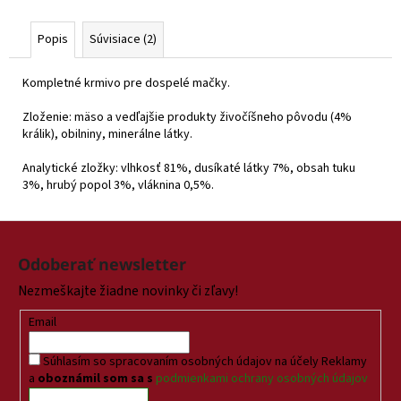
Popis
Súvisiace (2)
Kompletné krmivo pre dospelé mačky.
Zloženie: mäso a vedľajšie produkty živočíšneho pôvodu (4%
králik), obilniny, minerálne látky.
Analytické zložky: vlhkosť 81%, dusíkaté látky 7%, obsah tuku
3%, hrubý popol 3%, vláknina 0,5%.
Z
á
Odoberať newsletter
p
Nezmeškajte žiadne novinky či zľavy!
ä
t
Email
i
Súhlasím so spracovaním osobných údajov na účely Reklamy
e
a
oboznámil som sa s
podmienkami ochrany osobných údajov