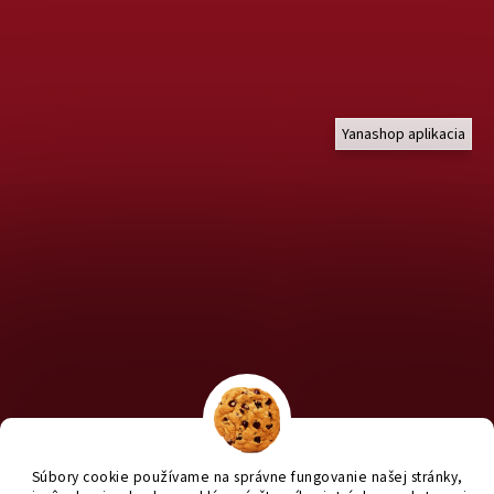
Yanashop aplikacia
Chcete nakúpiť pre útulky? Kliknite TU na náš útulkový eshop a
staň sa anjelom pre útulkáčov ♥
Súbory cookie používame na správne fungovanie našej stránky,