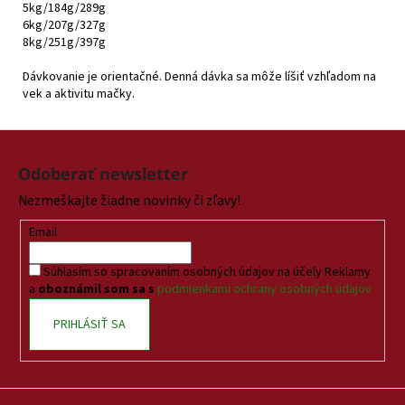
5kg/184g/289g
6kg/207g/327g
8kg/251g/397g
Dávkovanie je orientačné. Denná dávka sa môže líšiť vzhľadom na
vek a aktivitu mačky.
Z
á
Odoberať newsletter
p
Nezmeškajte žiadne novinky či zľavy!
ä
t
Email
i
Súhlasím so spracovaním osobných údajov na účely Reklamy
e
a
oboznámil som sa s
podmienkami ochrany osobných údajov
PRIHLÁSIŤ SA