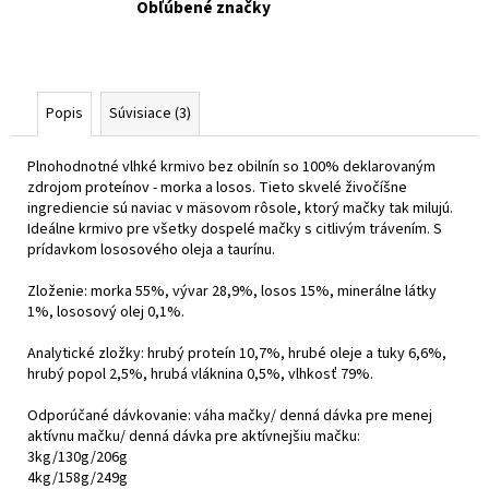
Obľúbené značky
Popis
Súvisiace (3)
Plnohodnotné vlhké krmivo bez obilnín so 100% deklarovaným
zdrojom proteínov - morka a losos. Tieto skvelé živočíšne
ingrediencie sú naviac v mäsovom rôsole, ktorý mačky tak milujú.
Ideálne krmivo pre všetky dospelé mačky s citlivým trávením. S
prídavkom lososového oleja a taurínu.
Zloženie: morka 55%, vývar 28,9%, losos 15%, minerálne látky
1%, lososový olej 0,1%.
Analytické zložky: hrubý proteín 10,7%, hrubé oleje a tuky 6,6%,
hrubý popol 2,5%, hrubá vláknina 0,5%, vlhkosť 79%.
Odporúčané dávkovanie: váha mačky/ denná dávka pre menej
aktívnu mačku/ denná dávka pre aktívnejšiu mačku:
3kg/130g/206g
4kg/158g/249g