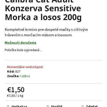
je
á
Konzerva Sensitive
0,0
z
j
Morka a losos 200g
5
s
hviezdičiek.
ť
Kompletné krmivo pre dospelé mačky s citlivým
?
trávením s morčacím mäsom a lososom.
Možnosti doručenia
Položka bola vypredaná…
HĽADAŤ
Momentálne nedostupné
Kód:
827
O
Značka:
Calibra
d
p
€1,50
o
Jednotková
€7,50 / 1 kg
r
cena:
ú
Opýtať sa
Strážiť
Zdieľať