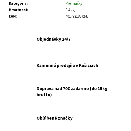
č
Kategória
:
Pre mačky
a
Hmotnosť
:
0.4 kg
m
EAN
:
4017721837248
e
FELIX
Objednávky 24/7
CAT
ADULT
KAPSIČKY
FANTASTIC
VÝBER
Kamenná predajňa v Košiciach
V
ŽELÉ
44X85G
€16,90
Doprava nad 70€ zadarmo (do 15kg
brutto)
Obľúbené značky