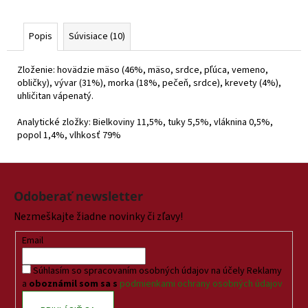
Popis
Súvisiace (10)
Zloženie: hovädzie mäso (46%, mäso, srdce, pľúca, vemeno,
obličky), vývar (31%), morka (18%, pečeň, srdce), krevety (4%),
uhličitan vápenatý.
Analytické zložky: Bielkoviny 11,5%, tuky 5,5%, vláknina 0,5%,
popol 1,4%, vlhkosť 79%
Z
á
Odoberať newsletter
p
Nezmeškajte žiadne novinky či zľavy!
ä
t
Email
i
Súhlasím so spracovaním osobných údajov na účely Reklamy
e
a
oboznámil som sa s
podmienkami ochrany osobných údajov