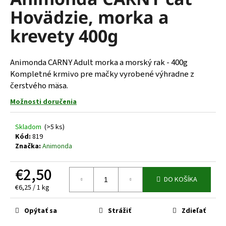
je
á
Hovädzie, morka a
0,0
z
j
krevety 400g
5
s
hviezdičiek.
ť
Animonda CARNY Adult morka a morský rak - 400g
?
Kompletné krmivo pre mačky vyrobené výhradne z
čerstvého mäsa.
Možnosti doručenia
HĽADAŤ
Skladom
(>5 ks)
Kód:
819
Značka:
Animonda
O
€2,50
d
DO KOŠÍKA
p
Jednotková
€6,25 / 1 kg
o
cena:
r
Opýtať sa
Strážiť
Zdieľať
ú