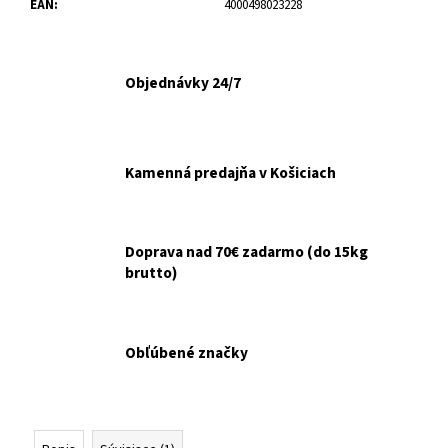
č
EAN
:
4000498023228
a
m
e
Objednávky 24/7
INODORINA
OBRÚSKY
NA
Kamenná predajňa v Košiciach
OČI
A
UŠI
HARMANČEK
15KS
Doprava nad 70€ zadarmo (do 15kg
brutto)
€2,10
Obľúbené značky