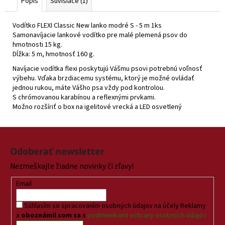
Popis
Súvisiace (1)
Vodítko FLEXI Classic New lanko modré S - 5 m 1ks
Samonavíjacie lankové vodítko pre malé plemená psov do
hmotnosti 15 kg.
Dĺžka: 5 m, hmotnosť 160 g.
Navíjacie vodítka flexi poskytujú Vášmu psovi potrebnú voľnosť
výbehu. Vďaka brzdiacemu systému, ktorý je možné ovládať
jednou rukou, máte Vášho psa vždy pod kontrolou.
S chrómovanou karabínou a reflexnými prvkami.
Možno rozšíriť o box na igelitové vrecká a LED osvetlený
Z
á
Odoberať newsletter
p
Nezmeškajte žiadne novinky či zľavy!
ä
t
Email
i
Súhlasím so spracovaním osobných údajov na účely Reklamy
e
a
oboznámil som sa s
podmienkami ochrany osobných údajov