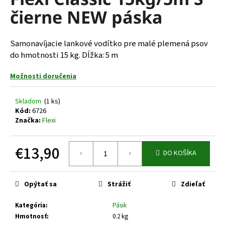
je
á
čierne NEW páska
0,0
z
j
5
s
hviezdičiek.
Samonavíjacie lankové vodítko pre malé plemená psov
ť
do hmotnosti 15 kg. Dĺžka: 5 m
?
Možnosti doručenia
Skladom
(1 ks)
Kód:
6726
HĽADAŤ
Značka:
Flexi
€13,90
DO KOŠÍKA
O
Jednotková
d
cena:
p
Opýtať sa
Strážiť
Zdieľať
o
r
Kategória
:
Pásik
ú
Hmotnosť
:
0.2 kg