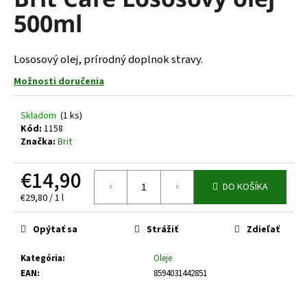
je
á
500ml
0,0
z
j
5
s
hviezdičiek.
Lososový olej, prírodný doplnok stravy.
ť
Možnosti doručenia
?
Skladom
(1 ks)
Kód:
1158
Značka:
Brit
HĽADAŤ
€14,90
DO KOŠÍKA
Jednotková
€29,80 / 1 l
cena:
O
Opýtať sa
Strážiť
Zdieľať
d
p
Kategória
:
Oleje
o
EAN
:
8594031442851
r
ú