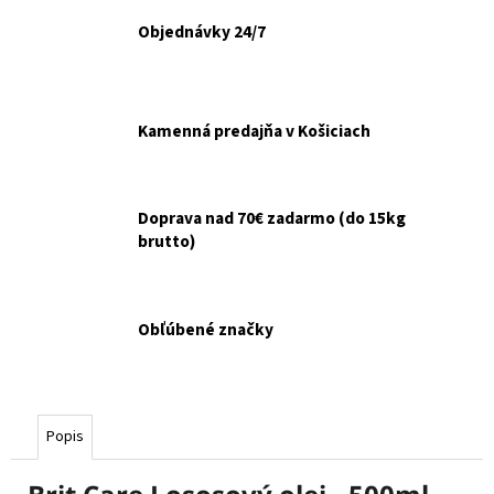
č
a
Objednávky 24/7
m
e
Kamenná predajňa v Košiciach
NOBBY
TENISOVÁ
LOPTA
TIGROVANÁ
6CM
Doprava nad 70€ zadarmo (do 15kg
brutto)
€3,50
Obľúbené značky
Popis