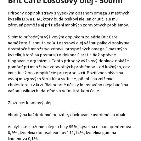
Brit Care Lososový olej - 500ml
Prírodný doplnok stravy s vysokým obsahom omega 3 mastných
kyselín EPA a DHA, ktorý bude psíkovi nie len chutiť, ale mu
zároveň pomôže aj pri riešení mnohých zdravotných problémov.
S týmto prírodným výživovým doplnkom zo série Brit Care
nemôžete šliapnuť vedľa. Lososový olej vášmu psíkovi poskytne
dostatočné množstvo zdraviu prospešných omega 3 mastných
kyselín, ktoré sa postarajú o dokonalú srsť a tiež správne
fungovanie organizmu. Tento prírodný výživový doplnok dokáže
pomôcť pri množstve zdravotných problémov – od kožných, cez
imunitu až po komplikácie pri reprodukcii. Pozitívne vplýva na
vývoj mozgových štruktúr a sietnice, pôsobí na zníženie
cholesterolu v krvi. Blahodarné účinky lososového oleja budú na
vašom psíkovi badateľné vo veľmi krátkom čase.
Zloženie: lososový olej
Vhodný na každodenné použitie, dávkovanie uvedené na obale.
Analytické zloženie: oleje a tuky 99%, kyselina eincosapentenová
8,9%, kyselina docosahexenová 11,14%, kyselina gamma
linolenová 0,1%.