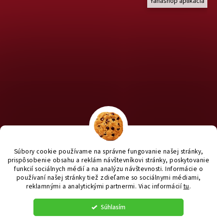
Yanashop aplikacia
Chcete nakúpiť pre útulky? Kliknite TU na náš útulkový eshop a
staň sa anjelom pre útulkáčov ♥
Súbory cookie používame na správne fungovanie našej stránky,
prispôsobenie obsahu a reklám návštevníkovi stránky, poskytovanie
funkcií sociálnych médií a na analýzu návštevnosti. Informácie o
používaní našej stránky tiež zdieľame so sociálnymi médiami,
reklamnými a analytickými partnermi
. Viac informácií
tu
.
Vytvoril Shoptet
|
e_
minds
Súhlasím
Copyright 2026
yanashop.sk
. Všetky práva vyhradené.
Upraviť