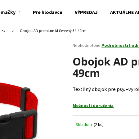
 mačky
Pre hlodavce
VÝPREDAJ
AKTUÁLNE A
jky
Obojok AD premium M červený 34-49cm
Čo potrebujete nájsť?
Priemerné
Neohodnotené
Podrobnosti hod
hodnotenie
produktu
Obojok AD p
HĽADAŤ
je
49cm
0,0
z
5
Odporúčame
hviezdičiek.
Textilný obojok pre psy. –vyr
Možnosti doručenia
Skladom
(2 ks)