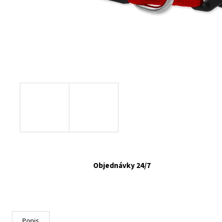
FELIX CAT ADULT KAPSIČKY FANTASTIC VÝBER
V ŽELÉ 44X85G
€16,90
Objednávky 24/7
Popis