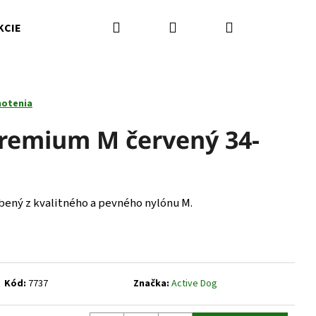
Hľadať
Prihlásenie
Nákupný
KCIE
Kamenná predajňa
Kontakty
Značky
košík
notenia
remium M červený 34-
obený z kvalitného a pevného nylónu M.
Nasledujúce
Kód:
7737
Značka:
Active Dog