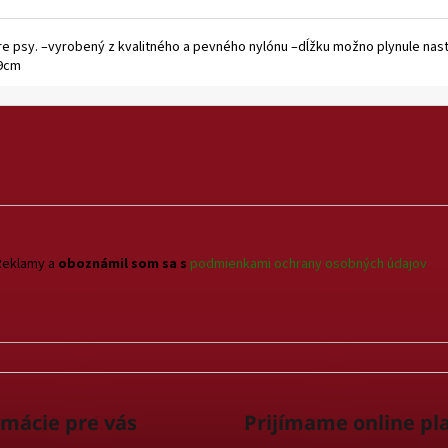
re psy. –vyrobený z kvalitného a pevného nylónu –dĺžku možno plynule nast
49cm
Reklamy a
oboznámil som sa s
podmienkami ochrany osobných údajov
rmácie pre vás
Prijímame online pl