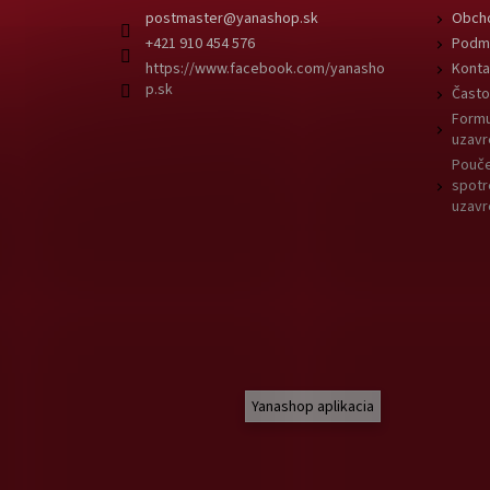
postmaster
@
yanashop.sk
Obch
+421 910 454 576
Podmi
https://www.facebook.com/yanasho
Konta
p.sk
Často
Formu
uzavr
Pouče
spotr
uzavr
Yanashop aplikacia