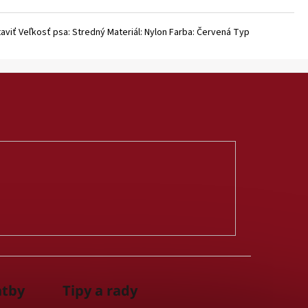
aviť Veľkosť psa: Stredný Materiál: Nylon Farba: Červená Typ
atby
Tipy a rady