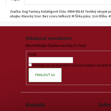
Značka: Dog Fantasy Katalógové číslo: 0904-90143 Textilný obojok p
obojku: Klasický Vzor: Bez vzoru Veľkosti: M Šírka pásu: 2cm Dĺžka: 
Z
á
Odoberať newsletter
p
Nezmeškajte žiadne novinky či zľavy!
ä
t
Email
i
Súhlasím so spracovaním osobných údajov na účely 
e
PRIHLÁSIŤ SA
Kontakt
Info