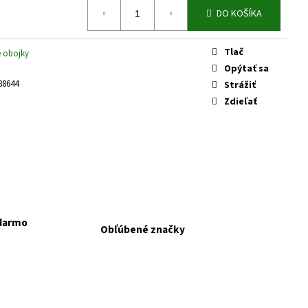
 KONZERVA JAHŇA A
DO KOŠÍKA
Tlač
 obojky
Opýtať sa
88644
Strážiť
Zdieľať
adarmo
Obľúbené značky