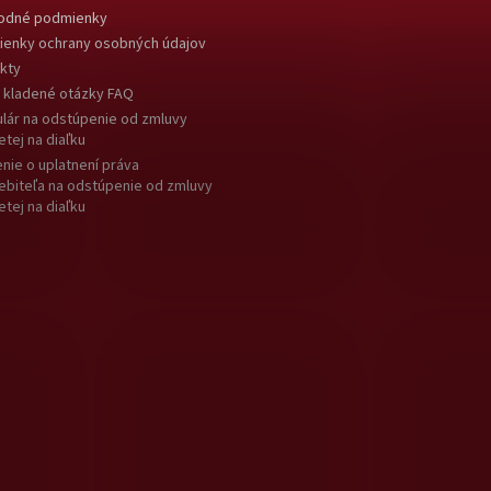
odné podmienky
enky ochrany osobných údajov
kty
 kladené otázky FAQ
lár na odstúpenie od zmluvy
etej na diaľku
nie o uplatnení práva
ebiteľa na odstúpenie od zmluvy
etej na diaľku