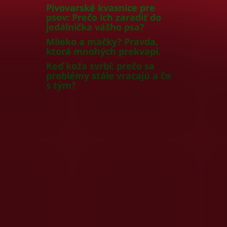
Pivovarské kvasnice pre
psov: Prečo ich zaradiť do
jedálnička vášho psa?
Mlieko a mačky? Pravda,
ktorá mnohých prekvapí.
Keď koža svrbí: prečo sa
problémy stále vracajú a čo
s tým?