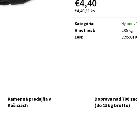
€4,40
GOURMET GOLD KÚSKY V ŠŤAVE 8X85G
NUEVO DOG ADULT
ZEMIAKY 800G
€6,10
Jednotková
€4,40 / 1 ks
Pôvodne:
€6,50
€3,70
cena:
Kategória
:
Nylonové
Hmotnosť
:
0.05 kg
EAN
:
85950917
Kamenná predajňa v
Doprava nad 70€ z
Košiciach
(do 15kg brutto)