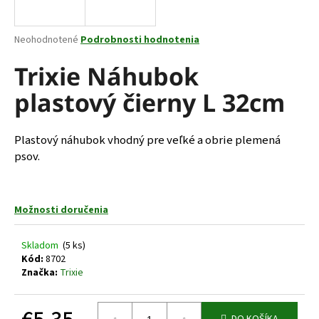
á
j
Priemerné
Neohodnotené
Podrobnosti hodnotenia
s
hodnotenie
produktu
Trixie Náhubok
ť
je
?
plastový čierny L 32cm
0,0
z
5
hviezdičiek.
Plastový náhubok vhodný pre veľké a obrie plemená
psov.
HĽADAŤ
Možnosti doručenia
O
d
Skladom
(5 ks)
p
Kód:
8702
o
Značka:
Trixie
r
ú