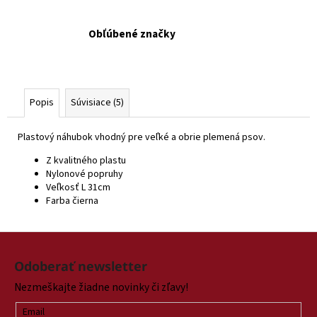
Obľúbené značky
Popis
Súvisiace (5)
Plastový náhubok vhodný pre veľké a obrie plemená psov.
Z kvalitného plastu
Nylonové popruhy
Veľkosť L 31cm
Farba čierna
Z
á
Odoberať newsletter
p
Nezmeškajte žiadne novinky či zľavy!
ä
t
Email