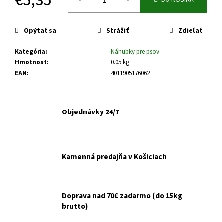
€5,35
č
DO KOŠÍKA
a
Jednotková
m
cena:
Opýtať sa
Strážiť
Zdieľať
e
Kategória
:
Náhubky pre psov
VETEXPERT
Hmotnosť
:
0.05 kg
CHLORHEXIDINE
EAN
:
4011905176062
SPRAY
4%
100
ML
Objednávky 24/7
€9,98
Kamenná predajňa v Košiciach
Doprava nad 70€ zadarmo (do 15kg
brutto)