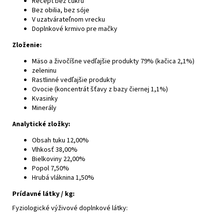
Recept bez cukru
Bez obilia, bez sóje
V uzatvárateľnom vrecku
Doplnkové krmivo pre mačky
Zloženie:
Mäso a živočíšne vedľajšie produkty 79% (kačica 2,1%)
zeleninu
Rastlinné vedľajšie produkty
Ovocie (koncentrát šťavy z bazy čiernej 1,1%)
Kvasinky
Minerály
Analytické zložky:
Obsah tuku 12,00%
Vlhkosť 38,00%
Bielkoviny 22,00%
Popol 7,50%
Hrubá vláknina 1,50%
Prídavné látky / kg:
Fyziologické výživové doplnkové látky: