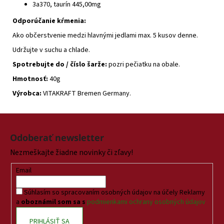
3a370, taurín 445,00mg
Odporúčanie kŕmenia:
Ako občerstvenie medzi hlavnými jedlami max. 5 kusov denne.
Udržujte v suchu a chlade.
Spotrebujte do / číslo šarže:
pozri pečiatku na obale.
Hmotnosť:
40g
Výrobca:
VITAKRAFT Bremen Germany.
Z
á
Odoberať newsletter
p
Nezmeškajte žiadne novinky či zľavy!
ä
t
Email
i
Súhlasím so spracovaním osobných údajov na účely Reklamy
e
a
oboznámil som sa s
podmienkami ochrany osobných údajov
PRIHLÁSIŤ SA