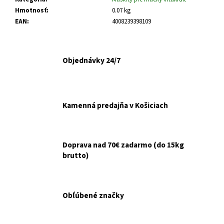
č
a
Hmotnosť
:
0.07 kg
m
EAN
:
4008239398109
e
Objednávky 24/7
FELIX
CAT
ADULT
KAPSIČKY
FANTASTIC
Kamenná predajňa v Košiciach
VÝBER
V
ŽELÉ
44X85G
Doprava nad 70€ zadarmo (do 15kg
€16,90
brutto)
Obľúbené značky