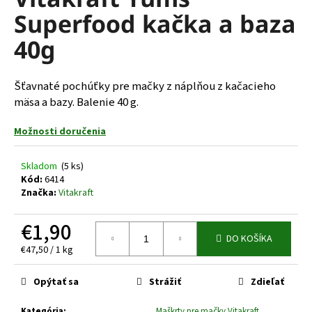
je
á
Superfood kačka a baza
0,0
z
j
40g
5
s
hviezdičiek.
ť
Šťavnaté pochúťky pre mačky z náplňou z kačacieho
?
mäsa a bazy. Balenie 40 g.
Možnosti doručenia
HĽADAŤ
Skladom
(5 ks)
Kód:
6414
Značka:
Vitakraft
O
€1,90
d
DO KOŠÍKA
Jednotková
€47,50 / 1 kg
p
cena:
o
r
Opýtať sa
Strážiť
Zdieľať
ú
Kategória
:
Maškrty pre mačky Vitakraft