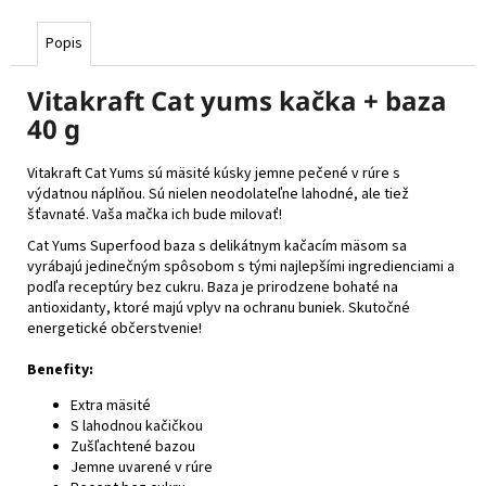
Popis
Vitakraft Cat yums kačka + baza
40 g
Vitakraft Cat Yums sú mäsité kúsky jemne pečené v rúre s
výdatnou náplňou. Sú nielen neodolateľne lahodné, ale tiež
šťavnaté. Vaša mačka ich bude milovať!
Cat Yums Superfood baza s delikátnym kačacím mäsom sa
vyrábajú jedinečným spôsobom s tými najlepšími ingredienciami a
podľa receptúry bez cukru. Baza je prirodzene bohaté na
antioxidanty, ktoré majú vplyv na ochranu buniek. Skutočné
energetické občerstvenie!
Benefity:
Extra mäsité
S lahodnou kačičkou
Zušľachtené bazou
Jemne uvarené v rúre