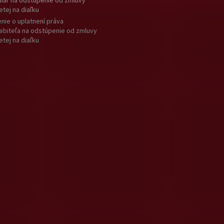
lár na odstúpenie od zmluvy
etej na diaľku
nie o uplatnení práva
ebiteľa na odstúpenie od zmluvy
etej na diaľku