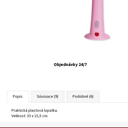
FELIX CAT ADULT KAPSIČKY FANTASTIC VÝBER
V ŽELÉ 44X85G
€16,90
Objednávky 24/7
Popis
Súvisiace (9)
Podobné (6)
Praktická plastová lopatka.
Velikost: 33 x 15,5 cm.