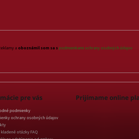
Reklamy a
oboznámil som sa s
podmienkami ochrany osobných údajov
rmácie pre vás
Prijímame online pl
odné podmienky
enky ochrany osobných údajov
kty
 kladené otázky FAQ