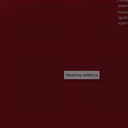
Formu
uzavr
Pouče
spotr
uzavr
Yanashop aplikacia