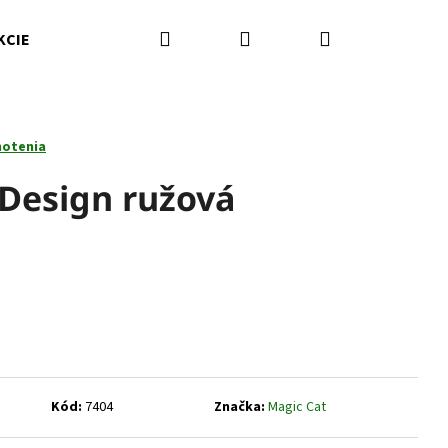
Hľadať
Prihlásenie
Nákupný
KCIE
Kamenná predajňa
Kontakty
Značky
košík
notenia
 Design ružová
Nasledujúce
Kód:
7404
Značka:
Magic Cat