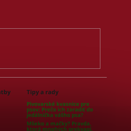
atby
Tipy a rady
Pivovarské kvasnice pre
psov: Prečo ich zaradiť do
jedálnička vášho psa?
Mlieko a mačky? Pravda,
ktorá mnohých prekvapí.