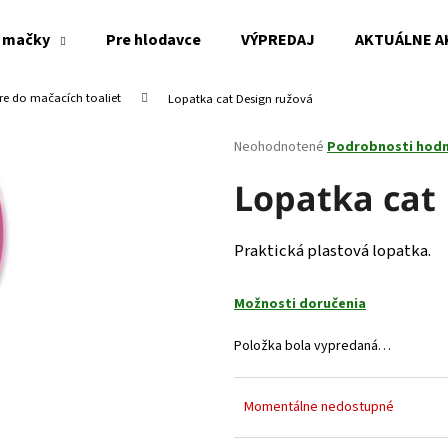
 mačky
Pre hlodavce
VÝPREDAJ
AKTUÁLNE A
tre do mačacích toaliet
Lopatka cat Design ružová
Čo potrebujete nájsť?
Priemerné
Neohodnotené
Podrobnosti hod
hodnotenie
produktu
Lopatka cat
HĽADAŤ
je
0,0
z
Praktická plastová lopatka.
5
Odporúčame
hviezdičiek.
Možnosti doručenia
Položka bola vypredaná…
Momentálne nedostupné