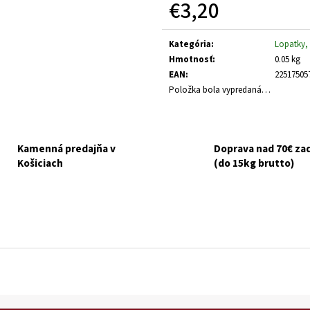
€3,20
GOURMET GOLD KÚSKY V ŠŤAVE 8X85G
NUEVO DOG ADULT
ZEMIAKY 800G
€6,10
Jednotková
Pôvodne:
€6,50
€3,70
cena:
Kategória
:
Lopatky, 
Hmotnosť
:
0.05 kg
EAN
:
22517505
Položka bola vypredaná…
Kamenná predajňa v
Doprava nad 70€ z
Košiciach
(do 15kg brutto)