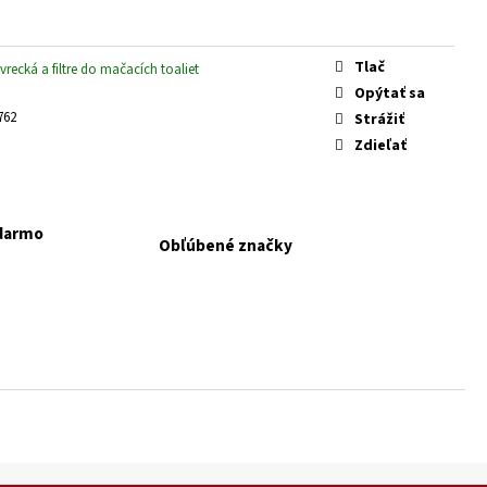
 KONZERVA JAHŇA A
Tlač
vrecká a filtre do mačacích toaliet
Opýtať sa
762
Strážiť
Zdieľať
adarmo
Obľúbené značky