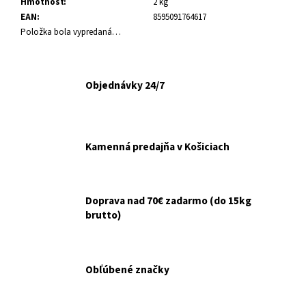
č
Hmotnosť
:
2 kg
a
EAN
:
8595091764617
m
Položka bola vypredaná…
e
Objednávky 24/7
VETERINOL
SPRAY
500ML
€14,99
Kamenná predajňa v Košiciach
Doprava nad 70€ zadarmo (do 15kg
brutto)
Obľúbené značky