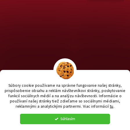
Chcete nakúpiť pre útulky? Kliknite TU na náš útulkový eshop a
staň sa anjelom pre útulkáčov ♥
Súbory cookie používame na správne fungovanie našej stránky,
prispôsobenie obsahu a reklám návštevníkovi stránky, poskytovanie
funkcií sociálnych médií a na analýzu návštevnosti. Informácie o
používaní našej stránky tiež zdieľame so sociálnymi médiami,
reklamnými a analytickými partnermi
. Viac informácií
tu
.
Vytvoril Shoptet
|
e_
minds
Súhlasím
Copyright 2026
yanashop.sk
. Všetky práva vyhradené.
Upraviť
nastavenie cookies