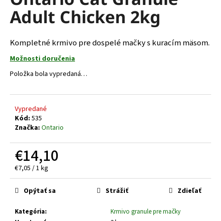
je
á
Adult Chicken 2kg
0,0
z
j
5
s
hviezdičiek.
Kompletné krmivo pre dospelé mačky s kuracím mäsom.
ť
Možnosti doručenia
?
Položka bola vypredaná…
Vypredané
HĽADAŤ
Kód:
535
Značka:
Ontario
€14,10
O
d
Jednotková
€7,05 / 1 kg
cena:
p
o
Opýtať sa
Strážiť
Zdieľať
r
ú
Kategória
:
Krmivo granule pre mačky