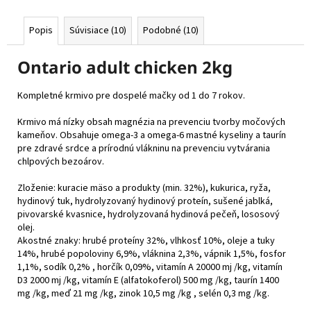
Popis
Súvisiace (10)
Podobné (10)
Ontario adult chicken 2kg
Kompletné krmivo pre dospelé mačky od 1 do 7 rokov.
Krmivo má nízky obsah magnézia na prevenciu tvorby močových
kameňov. Obsahuje omega-3 a omega-6 mastné kyseliny a taurín
pre zdravé srdce a prírodnú vlákninu na prevenciu vytvárania
chlpových bezoárov.
Zloženie: kuracie mäso a produkty (min. 32%), kukurica, ryža,
hydinový tuk, hydrolyzovaný hydinový proteín, sušené jablká,
pivovarské kvasnice, hydrolyzovaná hydinová pečeň, lososový
olej.
Akostné znaky: hrubé proteíny 32%, vlhkosť 10%, oleje a tuky
14%, hrubé popoloviny 6,9%, vláknina 2,3%, vápnik 1,5%, fosfor
1,1%, sodík 0,2% , horčík 0,09%, vitamín A 20000 mj /kg, vitamín
D3 2000 mj /kg, vitamín E (alfatokoferol) 500 mg /kg, taurín 1400
mg /kg, meď 21 mg /kg, zinok 10,5 mg /kg , selén 0,3 mg /kg.