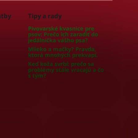
atby
Tipy a rady
Pivovarské kvasnice pre
psov: Prečo ich zaradiť do
jedálnička vášho psa?
Mlieko a mačky? Pravda,
ktorá mnohých prekvapí.
Keď koža svrbí: prečo sa
problémy stále vracajú a čo
s tým?