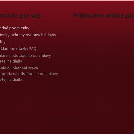
rmácie pre vás
Prijímame online pl
odné podmienky
enky ochrany osobných údajov
kty
 kladené otázky FAQ
lár na odstúpenie od zmluvy
etej na diaľku
nie o uplatnení práva
ebiteľa na odstúpenie od zmluvy
etej na diaľku