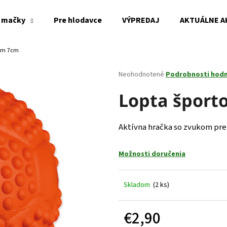
 mačky
Pre hlodavce
VÝPREDAJ
AKTUÁLNE A
om 7cm
Čo potrebujete nájsť?
Priemerné
Neohodnotené
Podrobnosti hod
hodnotenie
produktu
Lopta šport
HĽADAŤ
je
0,0
z
Aktívna hračka so zvukom pre
5
Odporúčame
hviezdičiek.
Možnosti doručenia
Skladom
(2 ks)
€2,90