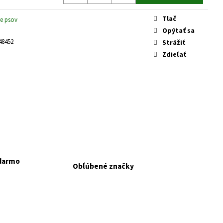
 KONZERVA JAHŇA A
Tlač
re psov
Opýtať sa
48452
Strážiť
Zdieľať
adarmo
Obľúbené značky