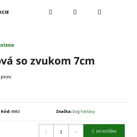
Hľadať
Prihlásenie
Nákupný
KCIE
Kamenná predajňa
Kontakty
Značky
košík
notenia
ová so zvukom 7cm
 psov.
Kód:
6663
Značka:
Dog Fantasy
Nasledujúce
DO KOŠÍKA