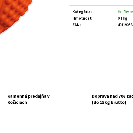
GOURMET GOLD KÚSKY V ŠŤAVE 8X85G
NUEVO DOG ADULT
Jednotková
ZEMIAKY 800G
cena:
€6,10
Kategória
:
Hračky p
Pôvodne:
€6,50
€3,70
Hmotnosť
:
0.1 kg
EAN
:
40119053
Kamenná predajňa v
Doprava nad 70€ z
Košiciach
(do 15kg brutto)