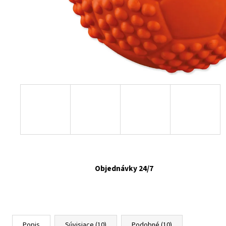
FELIX CAT ADULT KAPSIČKY FANTASTIC VÝBER
V ŽELÉ 44X85G
€16,90
Objednávky 24/7
Popis
Súvisiace (10)
Podobné (10)