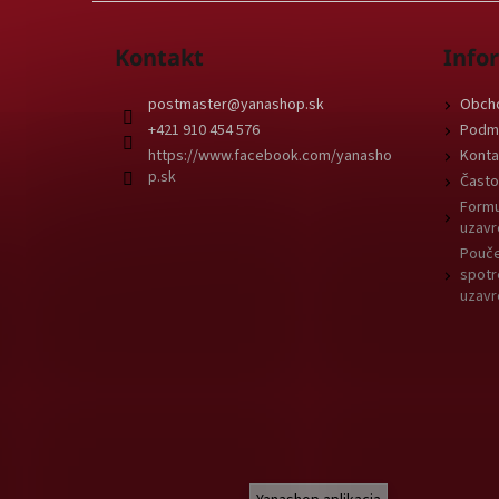
Kontakt
Info
postmaster
@
yanashop.sk
Obch
+421 910 454 576
Podmi
https://www.facebook.com/yanasho
Konta
p.sk
Často
Formu
uzavr
Pouče
spotr
uzavr