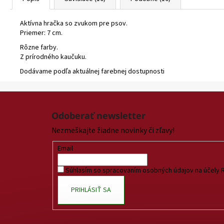
Aktívna hračka so zvukom pre psov.
Priemer: 7 cm.
Rôzne farby.
Z prírodného kaučuku.
Dodávame podľa aktuálnej farebnej dostupnosti
Z
á
Odoberať newsletter
p
Nezmeškajte žiadne novinky či zľavy!
ä
t
Email
i
Súhlasím so spracovaním osobných údajov na účely 
e
PRIHLÁSIŤ SA