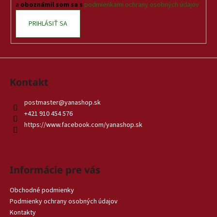
e
a
oboznámil som sa s
podmienkami ochrany osobných údajov
PRIHLÁSIŤ SA
Kontakt
postmaster
@
yanashop.sk
+421 910 454 576
https://www.facebook.com/yanashop.sk
Informácie pre vás
Obchodné podmienky
Podmienky ochrany osobných údajov
Kontakty