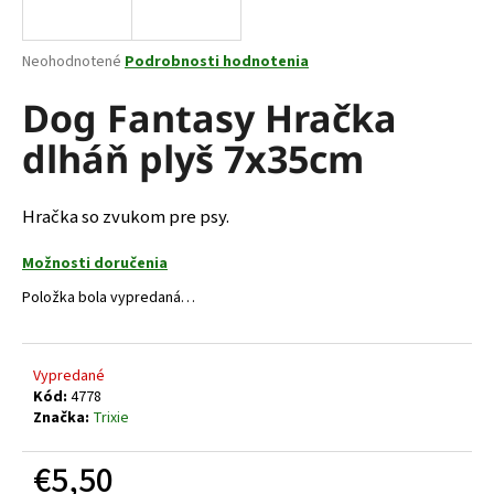
á
j
Priemerné
Neohodnotené
Podrobnosti hodnotenia
s
hodnotenie
produktu
Dog Fantasy Hračka
ť
je
?
dlháň plyš 7x35cm
0,0
z
5
hviezdičiek.
Hračka so zvukom pre psy.
HĽADAŤ
Možnosti doručenia
Položka bola vypredaná…
O
d
Vypredané
p
Kód:
4778
Značka:
Trixie
o
r
€5,50
ú