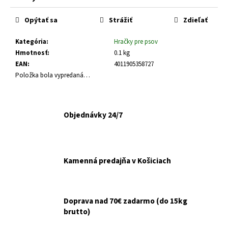
č
Jednotková
a
cena:
Opýtať sa
Strážiť
Zdieľať
m
e
Kategória
:
Hračky pre psov
Hmotnosť
:
0.1 kg
HUMAC
EAN
:
4011905358727
NATUR
Položka bola vypredaná…
AFM
PRÁŠOK
2,5
KG
Objednávky 24/7
€39,95
Kamenná predajňa v Košiciach
Doprava nad 70€ zadarmo (do 15kg
brutto)