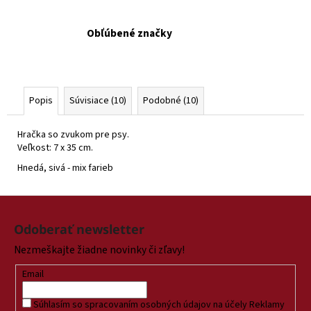
Obľúbené značky
Popis
Súvisiace (10)
Podobné (10)
Hračka so zvukom pre psy.
Veľkost: 7 x 35 cm.
Hnedá, sivá - mix farieb
Z
á
Odoberať newsletter
p
Nezmeškajte žiadne novinky či zľavy!
ä
t
Email
i
Súhlasím so spracovaním osobných údajov na účely Reklamy