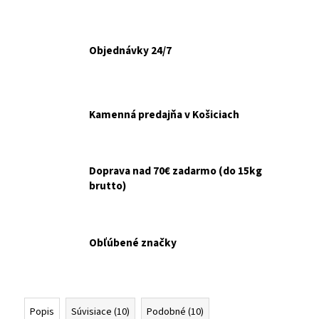
č
a
m
e
Objednávky 24/7
ANIMONDA
INTEGRA
Kamenná predajňa v Košiciach
DOG
PROTECT
NA
TRÁVENIE
400G
Doprava nad 70€ zadarmo (do 15kg
€3,20
brutto)
Obľúbené značky
Popis
Súvisiace (10)
Podobné (10)