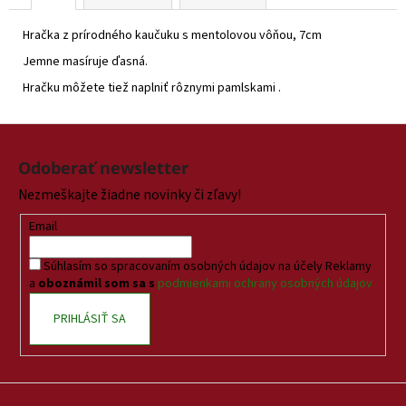
Hračka z prírodného kaučuku s mentolovou vôňou, 7cm
Jemne masíruje ďasná.
Hračku môžete tiež naplniť rôznymi pamlskami .
Z
á
Odoberať newsletter
p
Nezmeškajte žiadne novinky či zľavy!
ä
t
Email
i
Súhlasím so spracovaním osobných údajov na účely Reklamy
e
a
oboznámil som sa s
podmienkami ochrany osobných údajov
PRIHLÁSIŤ SA