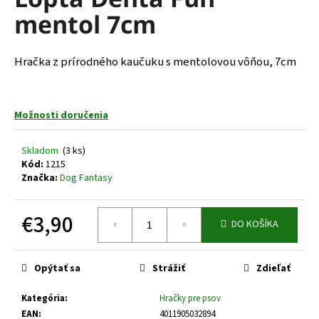
je
á
mentol 7cm
0,0
z
j
5
s
hviezdičiek.
Hračka z prírodného kaučuku s mentolovou vôňou, 7cm
ť
?
Možnosti doručenia
Skladom
(3 ks)
Kód:
1215
HĽADAŤ
Značka:
Dog Fantasy
€3,90
DO KOŠÍKA
O
d
Jednotková
cena:
p
Opýtať sa
Strážiť
Zdieľať
o
r
Kategória
:
Hračky pre psov
ú
EAN
:
4011905032894