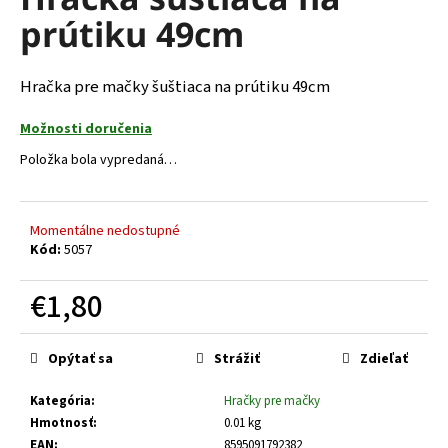
je
á
prútiku 49cm
0,0
z
j
5
s
hviezdičiek.
Hračka pre mačky šuštiaca na prútiku 49cm
ť
?
Možnosti doručenia
Položka bola vypredaná…
Momentálne nedostupné
HĽADAŤ
Kód:
5057
€1,80
O
Jednotková
d
cena:
Opýtať sa
Strážiť
Zdieľať
p
o
Kategória
:
Hračky pre mačky
r
Hmotnosť
:
0.01 kg
ú
EAN
:
8595091792382