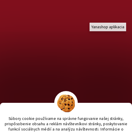
Yanashop aplikacia
Chcete nakúpiť pre útulky? Kliknite TU na náš útulkový eshop a
staň sa anjelom pre útulkáčov ♥
Súbory cookie používame na správne fungovanie našej stránky,
prispôsobenie obsahu a reklám návštevníkovi stránky, poskytovanie
funkcií sociálnych médií a na analýzu návštevnosti. Informácie o