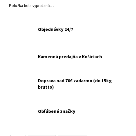
č
Položka bola vypredaná…
a
m
e
Objednávky 24/7
ŠKRABADLO
RELAX
5
KARTÓN
Kamenná predajňa v Košiciach
43X22X6CM
€5,90
Doprava nad 70€ zadarmo (do 15kg
brutto)
Obľúbené značky