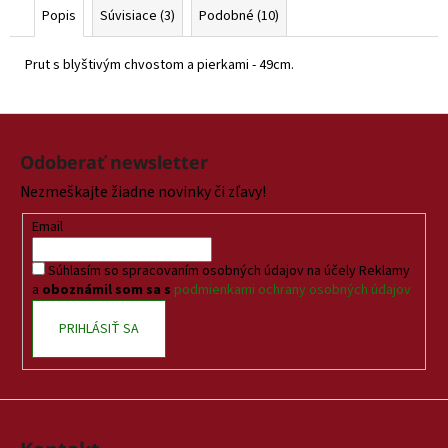
Popis
Súvisiace (3)
Podobné (10)
Prut s blyštivým chvostom a pierkami - 49cm.
Z
á
Odoberať newsletter
p
Nezmeškajte žiadne novinky či zľavy!
ä
t
Email
i
Súhlasím so spracovaním osobných údajov na účely Reklamy
e
a
oboznámil som sa s
podmienkami ochrany osobných údajov
PRIHLÁSIŤ SA