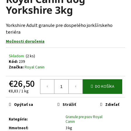
je
á
Yorkshire 3kg
0,0
z
j
5
s
hviezdičiek.
Yorkshire Adult granule pre dospelého jorkšírskeho
ť
teriéra
?
Možnosti doručenia
Skladom
(2 ks)
Kód:
239
Značka:
Royal Canin
HĽADAŤ
€26,50
DO KOŠÍKA
Jednotková
€8,83 / 1 kg
O
cena:
d
Opýtať sa
Strážiť
Zdieľať
p
o
Granule pre psov Royal
r
Kategória
:
Canin
ú
Hmotnosť
:
3 kg