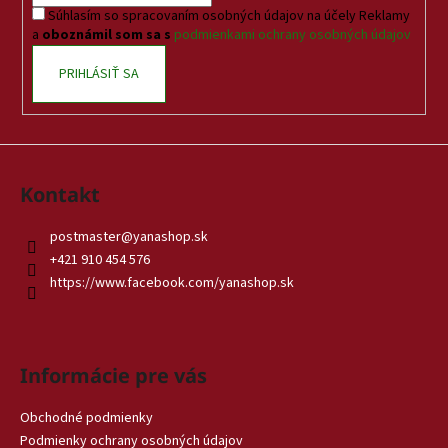
i
Súhlasím so spracovaním osobných údajov na účely Reklamy
e
a
oboznámil som sa s
podmienkami ochrany osobných údajov
PRIHLÁSIŤ SA
Kontakt
postmaster
@
yanashop.sk
+421 910 454 576
https://www.facebook.com/yanashop.sk
Informácie pre vás
Obchodné podmienky
Podmienky ochrany osobných údajov