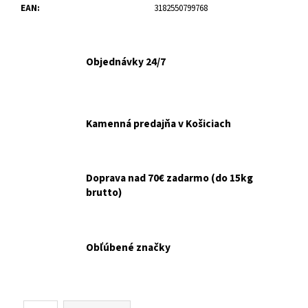
č
EAN
:
3182550799768
a
m
e
Objednávky 24/7
ŠKRABADLO
RELAX
5
KARTÓN
Kamenná predajňa v Košiciach
43X22X6CM
€5,90
Doprava nad 70€ zadarmo (do 15kg
brutto)
Obľúbené značky