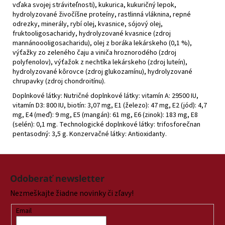
vďaka svojej stráviteľnosti), kukurica, kukuričný lepok,
hydrolyzované živočíšne proteíny, rastlinná vláknina, repné
odrezky, minerály, rybí olej, kvasnice, sójový olej,
fruktooligosacharidy, hydrolyzované kvasnice (zdroj
mannánoooligosacharidu), olej z boráka lekárskeho (0,1 %),
výťažky zo zeleného čaju a viniča hroznorodého (zdroj
polyfenolov), výťažok z nechtíka lekárskeho (zdroj luteín),
hydrolyzované kôrovce (zdroj glukozamínu), hydrolyzované
chrupavky (zdroj chondroitínu).
Doplnkové látky:
Nutričné doplnkové látky: vitamín A: 29500 IU,
vitamín D3: 800 IU, biotín: 3,07 mg, E1 (železo): 47 mg, E2 (jód): 4,7
mg, E4 (meď): 9 mg, E5 (mangán): 61 mg, E6 (zinok): 183 mg, E8
(selén): 0,1 mg. Technologické doplnkové látky: trifosforečnan
pentasodný: 3,5 g. Konzervačné látky: Antioxidanty.
Z
á
Odoberať newsletter
p
Nezmeškajte žiadne novinky či zľavy!
ä
t
Email