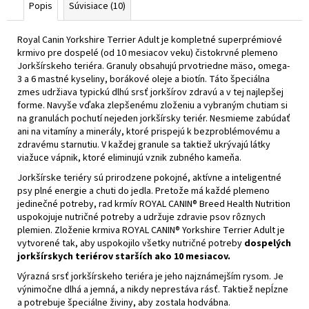
Popis
Súvisiace (10)
Royal Canin Yorkshire Terrier Adult je kompletné superprémiové
krmivo pre dospelé (od 10 mesiacov veku) čistokrvné plemeno
Jorkšírskeho teriéra. Granuly obsahujú prvotriedne mäso, omega-
3 a 6 mastné kyseliny, borákové oleje a biotín. Táto špeciálna
zmes udržiava typickú dlhú srsť jorkšírov zdravú a v tej najlepšej
forme. Navyše vďaka zlepšenému zloženiu a vybraným chutiam si
na granulách pochutí nejeden jorkšírsky teriér. Nesmieme zabúdať
ani na vitamíny a minerály, ktoré prispejú k bezproblémovému a
zdravému starnutiu. V každej granule sa taktiež ukrývajú látky
viažuce vápnik, ktoré eliminujú vznik zubného kameňa.
Jorkšírske teriéry sú prirodzene pokojné, aktívne a inteligentné
psy plné energie a chuti do jedla. Pretože má každé plemeno
jedinečné potreby, rad krmív ROYAL CANIN® Breed Health Nutrition
uspokojuje nutričné potreby a udržuje zdravie psov rôznych
plemien. Zloženie krmiva ROYAL CANIN® Yorkshire Terrier Adult je
vytvorené tak, aby uspokojilo všetky nutričné potreby
dospelých
jorkšírskych teriérov starších ako 10 mesiacov.
Výrazná srsť jorkšírskeho teriéra je jeho najznámejším rysom. Je
výnimočne dlhá a jemná, a nikdy neprestáva rásť. Taktiež nepĺzne
a potrebuje špeciálne živiny, aby zostala hodvábna.