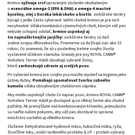
Krmivo
vyživuje srsť
upraveným zložením obohateným
o
esenciálne omega-3 (EPA & DHA) a omega-6 mastné
kyseliny, olej z boráka lekárskeho a biotín
. Jorkšírske teriéry
bývajú v jedle často vyberavé. Veľmi chutné krmivo je pre nich
nevyhnutné. Vďaka kombinácii výnimočných chutí, ktorým váš pes
nebude schopný odolať,
krmivo uspokojí aj
tie najmaškrtnejšie jazýčky
! Jorkšírske teriéry sú tiež
známe svojou dlhovekosťou. Priemerne sa dožívajú viac ako 15
rokov, čo znamená, že sú v poslednej tretine svojho života
vystavené účinkom starnutia. Granuly pre psy ROYAL CANIN®
Yorkshire Terrier Adult obsahujú vybrané živiny,
ktoré
zachovávajú zdravie aj zrelých psov.
Pri vyberaní krmiva pre svojho psa musíte myslieť na hygienu jeho
ústnej dutiny.
Pomáhajú spomaľovať tvorbu zubného
kameňa
vďaka obsiahnutým chelátorom vápnika.
Aby mohlo uspokojiť chute čo najviac psov, krmivo ROYAL CANIN®
Yorkshire Terrier Adult je dostupné aj vo vlhkej forme ako chutná
paštéta. Ak premýšľate nad kombinovaným kŕmením, jednoducho
sa riaďte našimi pokynmi, aby váš pes dostával to správne
množstvo suchého aj vlhkého krmiva.
Zloženie:
Dehydratované hydinové mäso, kukuričná múka, ryža,
živočíšne tuky, izolát rastlinného proteínu (L.I.P. – proteín vybraný