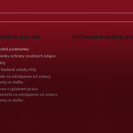
rmácie pre vás
Prijímame online pl
odné podmienky
enky ochrany osobných údajov
kty
 kladené otázky FAQ
lár na odstúpenie od zmluvy
etej na diaľku
nie o uplatnení práva
ebiteľa na odstúpenie od zmluvy
etej na diaľku