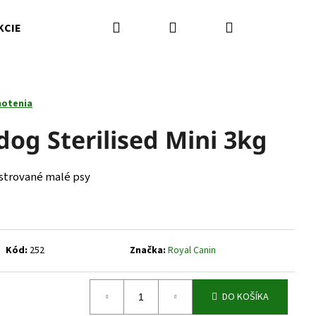
Hľadať
Prihlásenie
Nákupný
KCIE
Kamenná predajňa
Kontakty
Značky
košík
notenia
dog Sterilised Mini 3kg
astrované malé psy
Kód:
252
Značka:
Royal Canin
Nasledujúce
DO KOŠÍKA