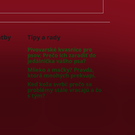
atby
Tipy a rady
Pivovarské kvasnice pre
psov: Prečo ich zaradiť do
jedálnička vášho psa?
Mlieko a mačky? Pravda,
ktorá mnohých prekvapí.
Keď koža svrbí: prečo sa
problémy stále vracajú a čo
s tým?