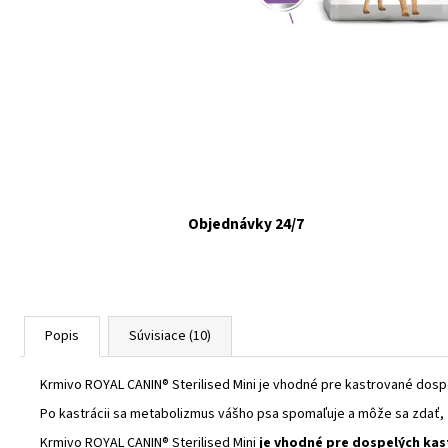
FELIX CAT ADULT KAPSIČKY FANTASTIC VÝBER
V ŽELÉ 44X85G
€16,90
Objednávky 24/7
Popis
Súvisiace (10)
Krmivo ROYAL CANIN® Sterilised Mini je vhodné pre kastrované dosp
Po kastrácii sa metabolizmus vášho psa spomaľuje a môže sa zdať, ž
Krmivo ROYAL CANIN® Sterilised Mini
je vhodné pre dospelých ka