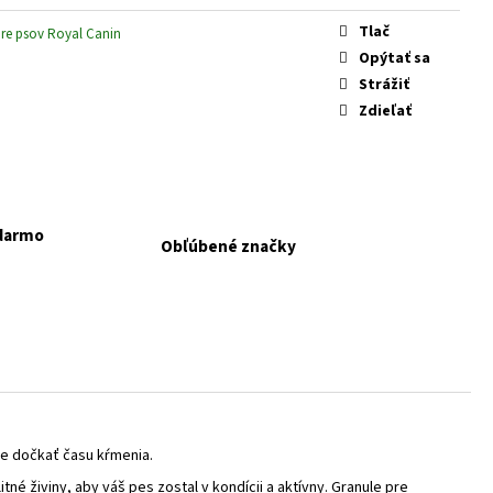
 KONZERVA JAHŇA A
Tlač
pre psov Royal Canin
Opýtať sa
Strážiť
Zdieľať
adarmo
Obľúbené značky
ie dočkať času kŕmenia.
itné živiny, aby váš pes zostal v kondícii a aktívny. Granule pre