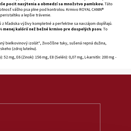
yše pocit nasýtenia a obmedzí sa množstvo pamlskov.
Táto
otnosť vášho psa plne pod kontrolou. Krmivo ROYAL CANIN®
eristaltiku a lepšie trávenie.
ú z hľadiska výživy kompletné a perfektne sa navzájom dopĺňajú.
% menej kalórií než bežné krmivo pre dospelých psov.
To
nný bielkovinový izolát*, živočíšne tuky, sušená repná dužina,
rskeho (zdroj luteínu).
: 52 mg, E6 (Zinok): 156 mg, E8 (Selén): 0,07 mg, L-karnitín: 200 mg -