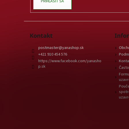
PRIHLÁSIŤ SA
Kontakt
Info
postmaster
@
yanashop.sk
Obch
+421 910 454 576
Podmi
https://www.facebook.com/yanasho
Konta
p.sk
Často
Formu
uzavr
Pouče
spotr
uzavr