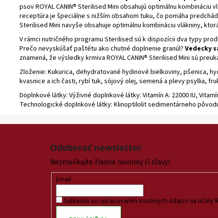
psov ROYAL CANIN® Sterilised Mini obsahujú optimálnu kombináciu vlá
receptúra je špeciálne s nižším obsahom tuku, čo pomáha predchá
Sterilised Mini navyše obsahuje optimálnu kombináciu vlákniny, ktorá
V rámci nutričného programu Sterilised sú k dispozícii dva typy pr
Prečo nevyskúšať paštétu ako chutné doplnenie granúl?
Vedecky sa
znamená, že výsledky krmiva ROYAL CANIN® Sterilised Mini sú preu
Zloženie:
Kukurica, dehydratované hydinové bielkoviny, pšenica, hydr
kvasnice a ich časti, rybí tuk, sójový olej, semená a plevy psyllia, f
Doplnkové látky:
Výživné doplnkové látky: Vitamín A: 22000 IU, Vitamín
Technologické doplnkové látky: Klinoptilolit sedimentárneho pôvodu:
Z
á
Odoberať newsletter
p
Nezmeškajte žiadne novinky či zľavy!
ä
t
Email
i
Súhlasím so spracovaním osobných údajov na účely 
e