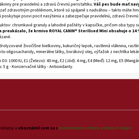
kniny pre pravidelnú a zdravú črevnú peristaltiku.
Váš pes bude mať nav
dzať zdravotným problémom, ktoré sú spájané s nadváhou – takto máte hm
 poskytuje psovi pocit nasýtenia a zabezpečuje pravidelnú, zdravú črevnú p
oduktov: chrumkavé granuly a lahodné paštéty v kapsičke, pričom oba typy s
 preukázalo, že krmivo ROYAL CANIN® Sterilised Mini obsahuje o 14 
kázané.
olyzované živočíšne bielkoviny, kukuričný lepok, rastlinná vláknina, rastli
rukto-oligosacharidy, minerálne látky, borákový olej, výťažok z nechtíka leká
 D3: 1000 IU, E1 (Železo): 40 mg, E2 (Jód): 4 mg, E4 (Meď): 12 mg, E5 (Mangán)
 5 g - Konzervačné látky - Antioxidanty.
Reklamy a
oboznámil som sa s
podmienkami ochrany osobných údajov