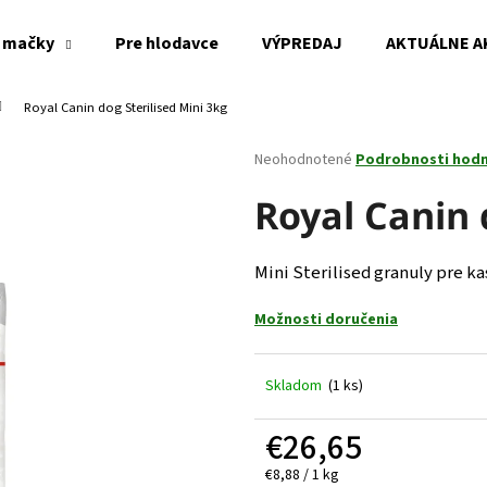
 mačky
Pre hlodavce
VÝPREDAJ
AKTUÁLNE A
Royal Canin dog Sterilised Mini 3kg
Čo potrebujete nájsť?
Priemerné
Neohodnotené
Podrobnosti hod
hodnotenie
produktu
Royal Canin 
HĽADAŤ
je
0,0
z
Mini Sterilised granuly pre k
5
Odporúčame
hviezdičiek.
Možnosti doručenia
Skladom
(1 ks)
€26,65
Jednotková
€8,88 / 1 kg