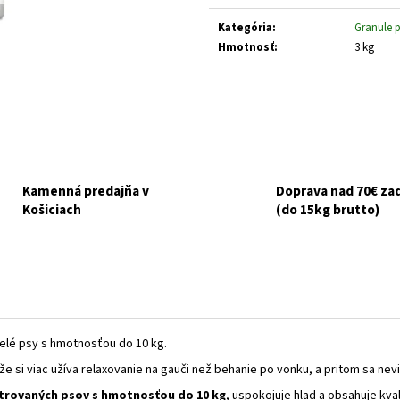
GOURMET GOLD KÚSKY V ŠŤAVE 8X85G
NUEVO DOG ADULT
cena:
ZEMIAKY 800G
€6,10
Kategória
:
Granule 
Pôvodne:
€6,50
€3,70
Hmotnosť
:
3 kg
Kamenná predajňa v
Doprava nad 70€ z
Košiciach
(do 15kg brutto)
elé psy s hmotnosťou do 10 kg.
e si viac užíva relaxovanie na gauči než behanie po vonku, a pritom sa nev
strovaných psov s hmotnosťou do 10 kg
, uspokojuje hlad a obsahuje kval