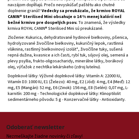
navzájom dopĺňajú. Prečo nevyskúšať paštétu ako chutné
doplnenie granúl?
Vedecky sa preukázalo, že krmivo ROYAL
CANIN® Sterilised Mini obsahuje o 14 % menej kalórií než
bežné krmivo pre dospelých psov.
To znamená, že výsledky
krmiva ROYAL CANIN® Sterilised Mini sú preukázané.
Zloženie:
Kukurica, dehydratované hydinové bielkoviny, pšenica,
hydrolyzované živočíšne bielkoviny, kukuričný lepok, rastlinná
vláknina, rastlinný bielkovinový izolát*, živočíšne tuky, sušená
repná dužina, kvasnice a ich časti, rybí tuk, sójový olej, semená a
plevy psyllia, frukto-oligosacharidy, minerálne látky, borákový
olej, výťažok z nechtíka lekárskeho (zdroj luteínu).
Doplnkové látky:
Výživné doplnkové látky: Vitamín A: 22000 IU,
Vitamín D3: 1000 IU, E1 (Železo): 40 mg, E2 (Jód): 4 mg, E4 (Meď): 12
mg, E5 (Mangán): 52 mg, E6 (Zinok): 156 mg, E8 (Selén): 0,07 mg, L-
karnitín: 200 mg - Technologické doplnkové látky: Klinoptilolit
sedimentárneho pôvodu: 5 g - Konzervačné látky - Antioxidanty.
Z
á
Odoberať newsletter
p
Nezmeškajte žiadne novinky či zľavy!