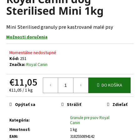
je
á
Sterilised Mini 1kg
0,0
z
j
5
s
hviezdičiek.
Mini Sterilised granuly pre kastrované malé psy
ť
Možnosti doručenia
?
Momentálne nedostupné
Kód:
251
Značka:
Royal Canin
HĽADAŤ
€11,05
DO KOŠÍKA
Jednotková
€11,05 / 1 kg
cena:
O
Opýtať sa
Strážiť
Zdieľať
d
p
Granule pre psov Royal
o
Kategória
:
Canin
r
Hmotnosť
:
1 kg
ú
EAN
:
3182550894142