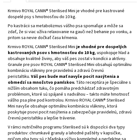
Krmivo ROYAL CANIN® Sterilised Mini je vhodné pre kastrované
dospelé psy s hmotnosťou do 10 kg.
Po kastrácii sa metabolizmus vášho psa spomaľuje a môže sa
zdať, že si viac užíva relaxovanie na gauči než behanie po vonku, a
pritom sa nevie dočkať času kŕmenia.
Krmivo ROYAL CANIN® Sterilised Mini
je vhodné pre dospelých
kastrovaných psov s hmotnosťou do 10 kg
, uspokojuje hlad a
obsahuje kvalitné živiny, aby váš pes zostal v kondícii a aktívny.
Granule pre psov ROYAL CANIN® Sterilised Mini obsahujú optimálnu
kombináciu vlákniny pre pravidelnú a zdravú črevnú
peristaltiku.
Váš pes bude mať navyše pocit nasýtenia a
obmedzí sa množstvo pamlskov.
Táto receptúra je špeciálne s
nižším obsahom tuku, čo pomáha predchádzať zdravotným
problémom, ktoré sú spájané s nadváhou – takto máte hmotnosť
vášho psa plne pod kontrolou. Krmivo ROYAL CANIN® Sterilised
Mini navyše obsahuje optimálnu kombináciu vlákniny, ktorá
poskytuje psovi pocit nasýtenia a zabezpečuje pravidelnú, zdravú
črevnú peristaltiku a lepšie trávenie.
V rámci nutričného programu Sterilised sú k dispozícii dva typy
produktov: chrumkavé granuly a lahodné paštéty v kapsičke,
pričom oba typy sú z hľadiska výživy kompletné a perfektne sa