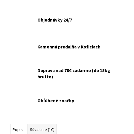
č
a
m
e
Objednávky 24/7
NOBBY
TENISOVÁ
Kamenná predajňa v Košiciach
LOPTA
TIGROVANÁ
6CM
€3,50
Doprava nad 70€ zadarmo (do 15kg
brutto)
Obľúbené značky
Popis
Súvisiace (10)