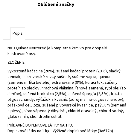
Obľúbené značky
Popis
N&D Quinoa Neutered je kompletné krmivo pre dospelé
kastrované psy.
ZLOŽENIE
Vykostená kačacina (20%), sušený kačací proteín (20%), sladký
zemiak, cukrovarské rezky sušené, sušené vajcia, quinoa
(semeno mrlíka bieleho) extrahované (8%), kurací tuk, sušený
proteín zo sleďov, hrachová vláknina, ľanové semená, rybí olej (zo
sleďov), sušená brokolica (2,5%), sušená špargľa (2,5%), frukto-
oligosacharidy, výťažok z kvasníc (zdroj manno-oligosacharidov),
prášková celulóza, sušené pivovarské kvasnice, psýllium (semená
a plevy), síran vápenatý dihydrát, chlorid draselný, chlorid sodný,
glukozamín, chondroitín sulfát.
PRÍDAVNÉ DOPLNKOVÉ LÁTKY NA 1 KG
Doplnkové látky na 1 kg - Výživné doplnkové látky: (3a672b)