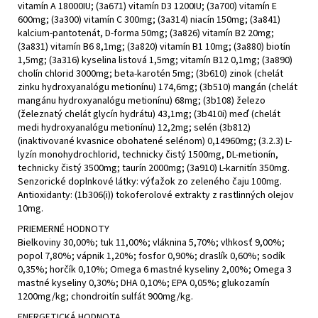
vitamín A 18000IU; (3a671) vitamín D3 1200IU; (3a700) vitamín E
600mg; (3a300) vitamín C 300mg; (3a314) niacín 150mg; (3a841)
kalcium-pantotenát, D-forma 50mg; (3a826) vitamín B2 20mg;
(3a831) vitamín B6 8,1mg; (3a820) vitamín B1 10mg; (3a880) biotín
1,5mg; (3a316) kyselina listová 1,5mg; vitamín B12 0,1mg; (3a890)
cholín chlorid 3000mg; beta-karotén 5mg; (3b610) zinok (chelát
zinku hydroxyanalógu metionínu) 174,6mg; (3b510) mangán (chelát
mangánu hydroxyanalógu metionínu) 68mg; (3b108) železo
(železnatý chelát glycín hydrátu) 43,1mg; (3b410i) meď (chelát
medi hydroxyanalógu metionínu) 12,2mg; selén (3b812)
(inaktivované kvasnice obohatené selénom) 0,14960mg; (3.2.3) L-
lyzín monohydrochlorid, technicky čistý 1500mg, DL-metionín,
technicky čistý 3500mg; taurín 2000mg; (3a910) L-karnitín 350mg.
Senzorické doplnkové látky: výťažok zo zeleného čaju 100mg.
Antioxidanty: (1b306(i)) tokoferolové extrakty z rastlinných olejov
10mg.
PRIEMERNÉ HODNOTY
Bielkoviny 30,00%; tuk 11,00%; vláknina 5,70%; vlhkosť 9,00%;
popol 7,80%; vápnik 1,20%; fosfor 0,90%; draslík 0,60%; sodík
0,35%; horčík 0,10%; Omega 6 mastné kyseliny 2,00%; Omega 3
mastné kyseliny 0,30%; DHA 0,10%; EPA 0,05%; glukozamín
1200mg/kg; chondroitín sulfát 900mg/kg.
ENERGETICKÁ HODNOTA