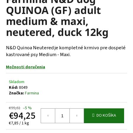
je
á
QUINOA (GF) adult
0,0
z
j
medium & maxi,
5
s
hviezdičiek.
neutered, duck 12kg
ť
?
N&D Quinoa Neutered je kompletné krmivo pre dospelé
kastrované psy Medium - Maxi.
Možnosti doručenia
HĽADAŤ
Skladom
Kód:
8049
Značka:
Farmina
O
d
p
€99,61
–5 %
€94,25
o
DO KOŠÍKA
r
Jednotková
€7,85 / 1 kg
ú
cena: