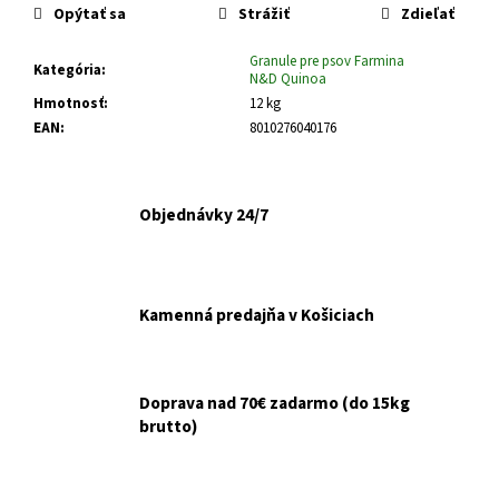
č
Opýtať sa
Strážiť
Zdieľať
a
m
Granule pre psov Farmina
Kategória
:
e
N&D Quinoa
Hmotnosť
:
12 kg
EAN
:
8010276040176
ŠKRABADLO
RELAX
5
KARTÓN
Objednávky 24/7
43X22X6CM
€5,90
Kamenná predajňa v Košiciach
Doprava nad 70€ zadarmo (do 15kg
brutto)