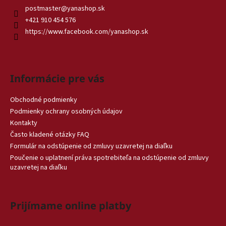
postmaster
@
yanashop.sk
+421 910 454 576
https://www.facebook.com/yanashop.sk
Informácie pre vás
Obchodné podmienky
Podmienky ochrany osobných údajov
Kontakty
Často kladené otázky FAQ
Formulár na odstúpenie od zmluvy uzavretej na diaľku
Poučenie o uplatnení práva spotrebiteľa na odstúpenie od zmluvy
uzavretej na diaľku
Prijímame online platby