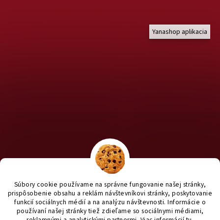
Yanashop aplikacia
Chcete nakúpiť pre útulky? Kliknite TU na náš útulkový eshop a
staň sa anjelom pre útulkáčov ♥
Súbory cookie používame na správne fungovanie našej stránky,
prispôsobenie obsahu a reklám návštevníkovi stránky, poskytovanie
funkcií sociálnych médií a na analýzu návštevnosti. Informácie o
používaní našej stránky tiež zdieľame so sociálnymi médiami,
reklamnými a analytickými partnermi
. Viac informácií
tu
.