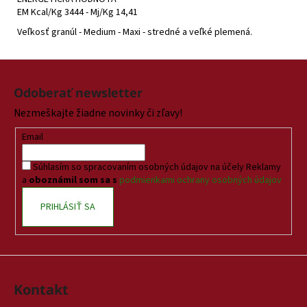
EM Kcal/Kg 3444 - Mj/Kg 14,41
Veľkosť granúl - Medium - Maxi - stredné a veľké plemená.
Z
á
Odoberať newsletter
p
Nezmeškajte žiadne novinky či zľavy!
ä
t
Email
i
Súhlasím so spracovaním osobných údajov na účely Reklamy
e
a
oboznámil som sa s
podmienkami ochrany osobných údajov
PRIHLÁSIŤ SA
Kontakt