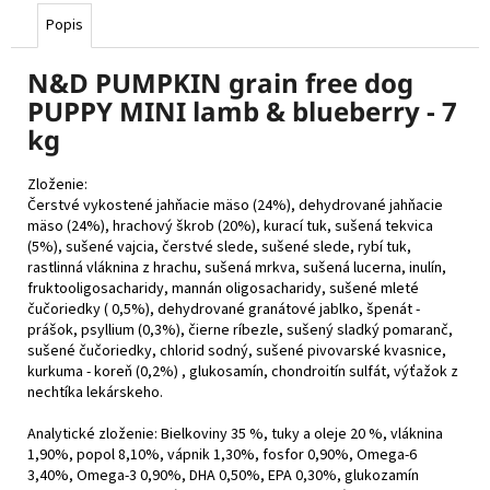
Popis
N&D PUMPKIN grain free dog
PUPPY MINI lamb & blueberry - 7
kg
Zloženie:
Čerstvé vykostené jahňacie mäso (24%), dehydrované jahňacie
mäso (24%), hrachový škrob (20%), kurací tuk, sušená tekvica
(5%), sušené vajcia, čerstvé slede, sušené slede, rybí tuk,
rastlinná vláknina z hrachu, sušená mrkva, sušená lucerna, inulín,
fruktooligosacharidy, mannán oligosacharidy, sušené mleté
čučoriedky ( 0,5%), dehydrované granátové jablko, špenát -
prášok, psyllium (0,3%), čierne ríbezle, sušený sladký pomaranč,
sušené čučoriedky, chlorid sodný, sušené pivovarské kvasnice,
kurkuma - koreň (0,2%) , glukosamín, chondroitín sulfát, výťažok z
nechtíka lekárskeho.
Analytické zloženie: Bielkoviny 35 %, tuky a oleje 20 %, vláknina
1,90%, popol 8,10%, vápnik 1,30%, fosfor 0,90%, Omega-6
3,40%, Omega-3 0,90%, DHA 0,50%, EPA 0,30%, glukozamín