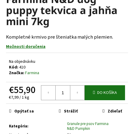
je
á
puppy tekvica a jahňa
0,0
z
j
mini 7kg
5
s
hviezdičiek.
ť
Kompletné krmivo pre šteniatka malých plemien.
?
Možnosti doručenia
Na objednávku
Kód:
410
HĽADAŤ
Značka:
Farmina
€55,90
DO KOŠÍKA
O
Jednotková
€7,99 / 1 kg
d
cena:
p
Opýtať sa
Strážiť
Zdieľať
o
r
Granule pre psov Farmina
Kategória
:
ú
N&D Pumpkin