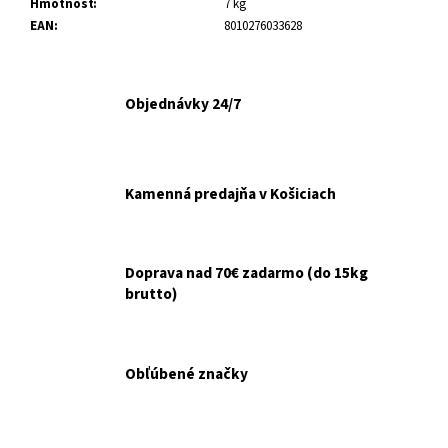
č
Hmotnosť
:
7 kg
a
EAN
:
8010276033628
m
e
Objednávky 24/7
ANIMONDA
INTEGRA
DOG
PROTECT
Kamenná predajňa v Košiciach
NA
TRÁVENIE
400G
€3,20
Doprava nad 70€ zadarmo (do 15kg
brutto)
Obľúbené značky