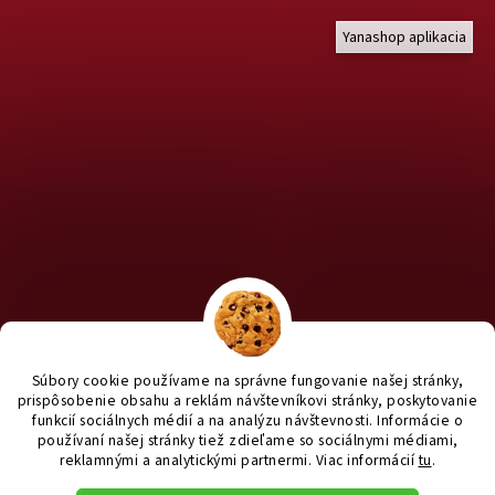
Yanashop aplikacia
Chcete nakúpiť pre útulky? Kliknite TU na náš útulkový eshop a
staň sa anjelom pre útulkáčov ♥
Súbory cookie používame na správne fungovanie našej stránky,
prispôsobenie obsahu a reklám návštevníkovi stránky, poskytovanie
funkcií sociálnych médií a na analýzu návštevnosti. Informácie o
používaní našej stránky tiež zdieľame so sociálnymi médiami,
reklamnými a analytickými partnermi
. Viac informácií
tu
.
Vytvoril Shoptet
|
e_
minds