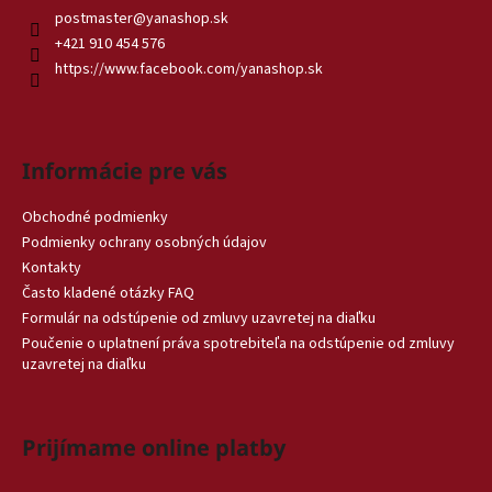
postmaster
@
yanashop.sk
+421 910 454 576
https://www.facebook.com/yanashop.sk
Informácie pre vás
Obchodné podmienky
Podmienky ochrany osobných údajov
Kontakty
Často kladené otázky FAQ
Formulár na odstúpenie od zmluvy uzavretej na diaľku
Poučenie o uplatnení práva spotrebiteľa na odstúpenie od zmluvy
uzavretej na diaľku
Prijímame online platby