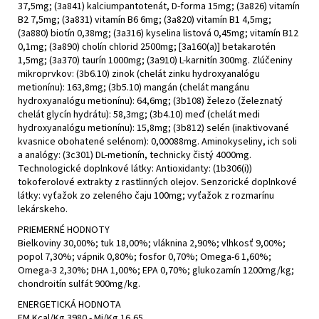
37,5mg; (3a841) kalciumpantotenát, D-forma 15mg; (3a826) vitamín
B2 7,5mg; (3a831) vitamín B6 6mg; (3a820) vitamín B1 4,5mg;
(3a880) biotín 0,38mg; (3a316) kyselina listová 0,45mg; vitamín B12
0,1mg; (3a890) cholín chlorid 2500mg; [3a160(a)] betakarotén
1,5mg; (3a370) taurín 1000mg; (3a910) L-karnitín 300mg. Zlúčeniny
mikroprvkov: (3b6.10) zinok (chelát zinku hydroxyanalógu
metionínu): 163,8mg; (3b5.10) mangán (chelát mangánu
hydroxyanalógu metionínu): 64,6mg; (3b108) železo (železnatý
chelát glycín hydrátu): 58,3mg; (3b4.10) meď (chelát medi
hydroxyanalógu metionínu): 15,8mg; (3b812) selén (inaktivované
kvasnice obohatené selénom): 0,00088mg. Aminokyseliny, ich soli
a analógy: (3c301) DL-metionín, technicky čistý 4000mg.
Technologické doplnkové látky: Antioxidanty: (1b306(i))
tokoferolové extrakty z rastlinných olejov. Senzorické doplnkové
látky: vyťažok zo zeleného čaju 100mg; vyťažok z rozmarínu
lekárskeho.
PRIEMERNÉ HODNOTY
Bielkoviny 30,00%; tuk 18,00%; vláknina 2,90%; vlhkosť 9,00%;
popol 7,30%; vápnik 0,80%; fosfor 0,70%; Omega‐6 1,60%;
Omega‐3 2,30%; DHA 1,00%; EPA 0,70%; glukozamín 1200mg/kg;
chondroitín sulfát 900mg/kg.
ENERGETICKÁ HODNOTA
EM Kcal/Kg 3980 - Mj/Kg 16,65