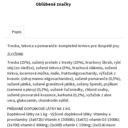
Obľúbené značky
Popis
Treska, tekvica a pomaranče- kompletné krmivo pre dospelé psy.
ZLOŽENIE
Treska (25%), sušený proteín z tresky (25%), hrachovy škrob, rybí
olej (zo sleďov), sušená tekvica (5%), hrachová vláknina, sušená
mrkva, lucernová múčka, inulín, fruktooligosacharidy, výťažok z
kvasníc (zdroj manno-oligosacharidov), sušené pomaranče (0,5%),
sušené jablká, sušené granátové jablká, sušeny špenát, psýllium
(semená a plevy) (0,3%), sušené čučoriedky, chlorid sodny,
sušené pivovarské kvasnice, kurkuma (0,2%), vyťažok z aloe
vera, glukozamín, chondroitín sulfát.
PRÍDAVNÉ DOPLNKOVÉ LÁTKY NA 1 KG
Doplnkové látky na 1 kg - Výživné doplnkové látky: Vitamíny a
provitamíny: (3a672b) Vitamín A 15000IU; (3a671) vitamín D3 1500IU;
(3a700) vitamín E 600mg; (3a300) vitamín C 150mg; (3a314) niacin