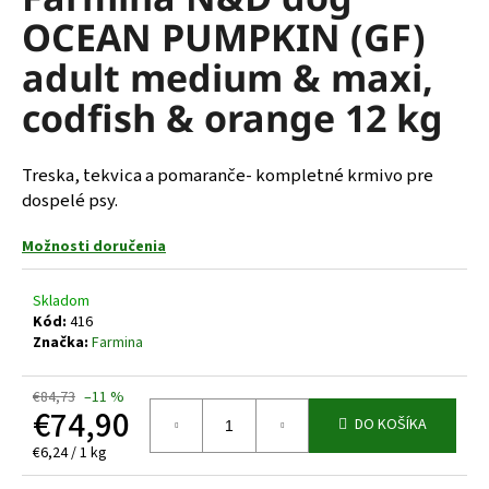
je
á
OCEAN PUMPKIN (GF)
0,0
z
j
adult medium & maxi,
5
s
hviezdičiek.
codfish & orange 12 kg
ť
?
Treska, tekvica a pomaranče- kompletné krmivo pre
dospelé psy.
Možnosti doručenia
HĽADAŤ
Skladom
Kód:
416
Značka:
Farmina
O
d
p
€84,73
–11 %
€74,90
o
DO KOŠÍKA
r
Jednotková
€6,24 / 1 kg
ú
cena: