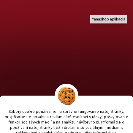
Yanashop aplikacia
Chcete nakúpiť pre útulky? Kliknite TU na náš útulkový eshop a
staň sa anjelom pre útulkáčov ♥
Súbory cookie používame na správne fungovanie našej stránky,
prispôsobenie obsahu a reklám návštevníkovi stránky, poskytovanie
funkcií sociálnych médií a na analýzu návštevnosti. Informácie o
používaní našej stránky tiež zdieľame so sociálnymi médiami,
reklamnými a analytickými partnermi
. Viac informácií
tu
.