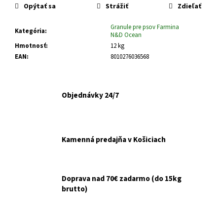
č
Opýtať sa
Strážiť
Zdieľať
a
m
Granule pre psov Farmina
Kategória
:
e
N&D Ocean
Hmotnosť
:
12 kg
EAN
:
8010276036568
GOURMET
GOLD
KÚSKY
V
Objednávky 24/7
ŠŤAVE
8X85G
€6,10
Pôvodne:
€6,50
Kamenná predajňa v Košiciach
Doprava nad 70€ zadarmo (do 15kg
brutto)