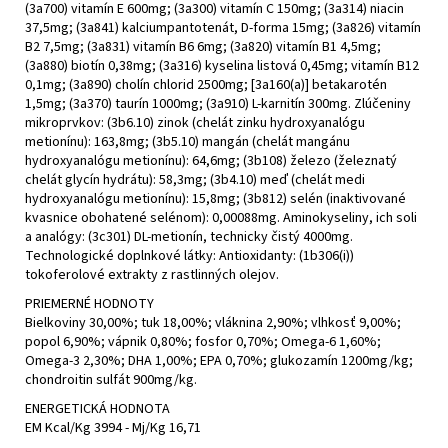
(3a700) vitamín E 600mg; (3a300) vitamín C 150mg; (3a314) niacin
37,5mg; (3a841) kalciumpantotenát, D-forma 15mg; (3a826) vitamín
B2 7,5mg; (3a831) vitamín B6 6mg; (3a820) vitamín B1 4,5mg;
(3a880) biotín 0,38mg; (3a316) kyselina listová 0,45mg; vitamín B12
0,1mg; (3a890) cholín chlorid 2500mg; [3a160(a)] betakarotén
1,5mg; (3a370) taurín 1000mg; (3a910) L-karnitín 300mg. Zlúčeniny
mikroprvkov: (3b6.10) zinok (chelát zinku hydroxyanalógu
metionínu): 163,8mg; (3b5.10) mangán (chelát mangánu
hydroxyanalógu metionínu): 64,6mg; (3b108) železo (železnatý
chelát glycín hydrátu): 58,3mg; (3b4.10) meď (chelát medi
hydroxyanalógu metionínu): 15,8mg; (3b812) selén (inaktivované
kvasnice obohatené selénom): 0,00088mg. Aminokyseliny, ich soli
a analógy: (3c301) DL-metionín, technicky čistý 4000mg.
Technologické doplnkové látky: Antioxidanty: (1b306(i))
tokoferolové extrakty z rastlinných olejov.
PRIEMERNÉ HODNOTY
Bielkoviny 30,00%; tuk 18,00%; vláknina 2,90%; vlhkosť 9,00%;
popol 6,90%; vápnik 0,80%; fosfor 0,70%; Omega-6 1,60%;
Omega-3 2,30%; DHA 1,00%; EPA 0,70%; glukozamín 1200mg/kg;
chondroitin sulfát 900mg/kg.
ENERGETICKÁ HODNOTA
EM Kcal/Kg 3994 - Mj/Kg 16,71