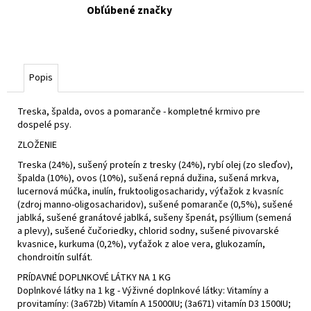
Obľúbené značky
Popis
Treska, špalda, ovos a pomaranče - kompletné krmivo pre
dospelé psy.
ZLOŽENIE
Treska (24%), sušený proteín z tresky (24%), rybí olej (zo sleďov),
špalda (10%), ovos (10%), sušená repná dužina, sušená mrkva,
lucernová múčka, inulín, fruktooligosacharidy, výťažok z kvasníc
(zdroj manno-oligosacharidov), sušené pomaranče (0,5%), sušené
jablká, sušené granátové jablká, sušeny špenát, psýllium (semená
a plevy), sušené čučoriedky, chlorid sodny, sušené pivovarské
kvasnice, kurkuma (0,2%), vyťažok z aloe vera, glukozamín,
chondroitín sulfát.
PRÍDAVNÉ DOPLNKOVÉ LÁTKY NA 1 KG
Doplnkové látky na 1 kg - Výživné doplnkové látky: Vitamíny a
provitamíny: (3a672b) Vitamín A 15000IU; (3a671) vitamín D3 1500IU;