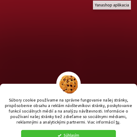
Yanashop aplikacia
Chcete nakúpiť pre útulky? Kliknite TU na náš útulkový eshop a
staň sa anjelom pre útulkáčov ♥
Súbory cookie používame na správne fungovanie našej stránky,
prispôsobenie obsahu a reklám návštevníkovi stránky, poskytovanie
funkcií sociálnych médií a na analýzu návštevnosti. Informácie o
používaní našej stránky tiež zdieľame so sociálnymi médiami,
reklamnými a analytickými partnermi
. Viac informácií
tu
.
Vytvoril Shoptet
|
e_
minds
Súhlasím