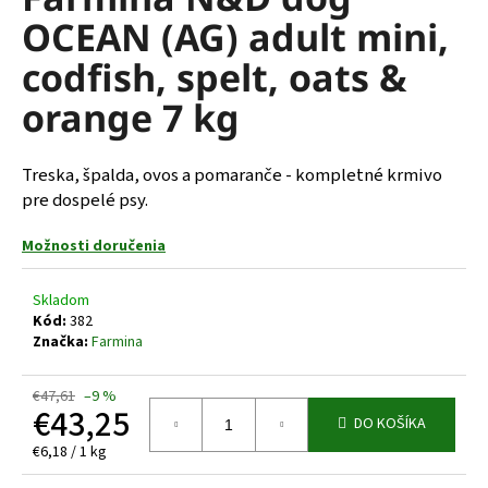
je
á
OCEAN (AG) adult mini,
0,0
z
j
codfish, spelt, oats &
5
s
hviezdičiek.
orange 7 kg
ť
?
Treska, špalda, ovos a pomaranče - kompletné krmivo
pre dospelé psy.
Možnosti doručenia
HĽADAŤ
Skladom
Kód:
382
Značka:
Farmina
O
d
p
€47,61
–9 %
€43,25
o
DO KOŠÍKA
r
Jednotková
€6,18 / 1 kg
ú
cena: