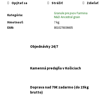
č
Opýtať sa
Strážiť
Zdieľať
a
m
Granule pre psov Farmina
Kategória
:
e
N&D Ancestral grain
Hmotnosť
:
7 kg
EAN
:
8010276036605
VETERINOL
SPRAY
500ML
€14,99
Objednávky 24/7
Kamenná predajňa v Košiciach
Doprava nad 70€ zadarmo (do 15kg
brutto)