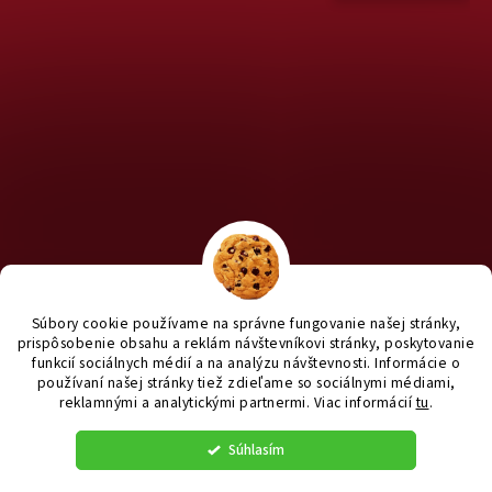
Chcete nakúpiť pre útulky? Kliknite TU na náš útulkový eshop a
staň sa anjelom pre útulkáčov ♥
Súbory cookie používame na správne fungovanie našej stránky,
prispôsobenie obsahu a reklám návštevníkovi stránky, poskytovanie
funkcií sociálnych médií a na analýzu návštevnosti. Informácie o
používaní našej stránky tiež zdieľame so sociálnymi médiami,
reklamnými a analytickými partnermi
. Viac informácií
tu
.
Vytvoril Shoptet
|
e_
minds
Súhlasím
Copyright 2026
yanashop.sk
. Všetky práva vyhradené.
Upraviť
nastavenie cookies