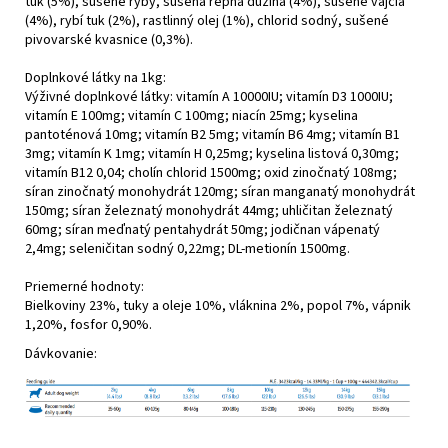
tuk (5%), sušené ryby, sušená repná dužina (4%), sušené vajcia
(4%), rybí tuk (2%), rastlinný olej (1%), chlorid sodný, sušené
pivovarské kvasnice (0,3%).
Doplnkové látky na 1kg:
Výživné doplnkové látky: vitamín A 10000IU; vitamín D3 1000IU;
vitamín E 100mg; vitamín C 100mg; niacín 25mg; kyselina
pantoténová 10mg; vitamín B2 5mg; vitamín B6 4mg; vitamín B1
3mg; vitamín K 1mg; vitamín H 0,25mg; kyselina listová 0,30mg;
vitamín B12 0,04; cholín chlorid 1500mg; oxid zinočnatý 108mg;
síran zinočnatý monohydrát 120mg; síran manganatý monohydrát
150mg; síran železnatý monohydrát 44mg; uhličitan železnatý
60mg; síran meďnatý pentahydrát 50mg; jodičnan vápenatý
2,4mg; seleničitan sodný 0,22mg; DL-metionín 1500mg.
Priemerné hodnoty:
Bielkoviny 23%, tuky a oleje 10%, vláknina 2%, popol 7%, vápnik
1,20%, fosfor 0,90%.
Dávkovanie: