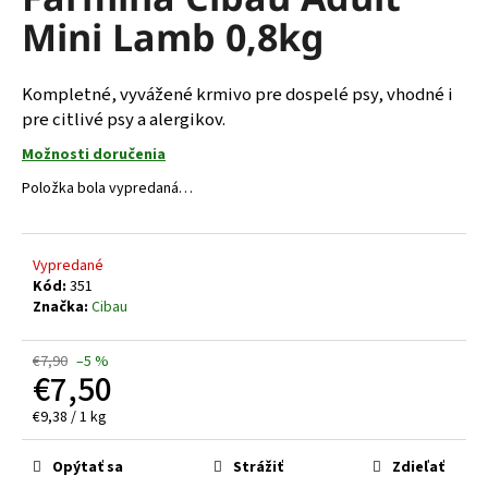
je
á
Mini Lamb 0,8kg
0,0
z
j
5
s
hviezdičiek.
Kompletné, vyvážené krmivo pre dospelé psy, vhodné i
ť
pre citlivé psy a alergikov.
?
Možnosti doručenia
Položka bola vypredaná…
HĽADAŤ
Vypredané
Kód:
351
Značka:
Cibau
O
€7,90
–5 %
d
€7,50
p
o
Jednotková
€9,38 / 1 kg
cena:
r
ú
Opýtať sa
Strážiť
Zdieľať