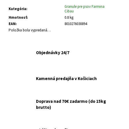
č
a
Granule pre psov Farmina
Kategória
:
Cibau
m
Hmotnosť
:
0.8 kg
e
EAN
:
8010276030894
Položka bola vypredaná…
VETERINOL
SPRAY
500ML
Objednávky 24/7
€14,99
Kamenná predajňa v Košiciach
Doprava nad 70€ zadarmo (do 15kg
brutto)