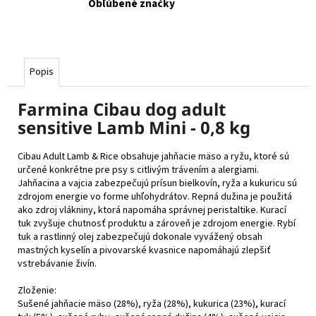
Obľúbené značky
Popis
Farmina Cibau dog adult
sensitive Lamb Mini - 0,8 kg
Cibau Adult Lamb & Rice obsahuje jahňacie mäso a ryžu, ktoré sú
určené konkrétne pre psy s citlivým trávením a alergiami.
Jahňacina a vajcia zabezpečujú prísun bielkovín, ryža a kukuricu sú
zdrojom energie vo forme uhľohydrátov. Repná dužina je použitá
ako zdroj vlákniny, ktorá napomáha správnej peristaltike. Kurací
tuk zvyšuje chutnosť produktu a zároveň je zdrojom energie. Rybí
tuk a rastlinný olej zabezpečujú dokonale vyvážený obsah
mastných kyselín a pivovarské kvasnice napomáhajú zlepšiť
vstrebávanie živín.
Zloženie:
Sušené jahňacie mäso (28%), ryža (28%), kukurica (23%), kurací