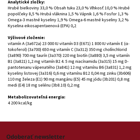
Analytické zložky:
Hrubé bielkoviny 33,0 % Obsah tuku 23,0 % Vlhkosť 10,0 % Hrubé
popolčeky 8,5 % Hrubá vláknina 1,5 % Vápnik 1,6 % Fosfor 1,3 %
Omega-3 mastné kyseliny 1,9 % Omega-6 mastné kyseliny 3,2 %
Kyselina eikosapentaenová (EPA) 0,2
Výživové zloženie:
vitamín A (3a672a) 23 000 IU vitamín D3 (E671) 1 800 IU vitamín E (α-
tokoferol) (3a700) 650 mg vitamín C (3a312) 350 mg cholínchlorid
(3a890) 700 mg taurín (3a370) 220 mg biotín (3a880) 3,5 mg vitamín
B1 (3a821) 1,2 mg vitamín B2 4. 5 mg niacínamidu (3a315) 15 mg D-
pantotenanu vápenatého (3a841) 12 mg vitamínu B6 (3a831) 1,2 mg
kyseliny listovej (3a316) 0,6 mg vitamínu B12 0,04 mg zinku (3b606)
110 mg železa (E1) 90 mg mangánu (E5) 45 mg jódu (3b201) 0,8 mg
medi (E4) 18 mg selénu (3b8.10) 0,2 mg
Metabolizovateľná energia:
4 200 kcal/kg
Z
á
Odoberať newsletter