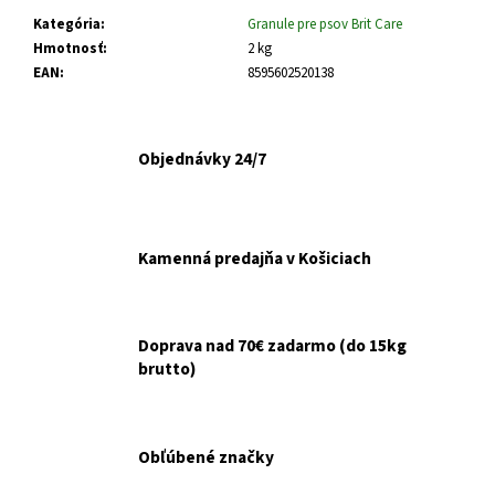
č
a
Kategória
:
Granule pre psov Brit Care
m
Hmotnosť
:
2 kg
e
EAN
:
8595602520138
PROTEXIN
Objednávky 24/7
SYNBIOTICS
D-
C
CPS.
5
X
Kamenná predajňa v Košiciach
10
CPS.
€23,80
Doprava nad 70€ zadarmo (do 15kg
brutto)
Obľúbené značky