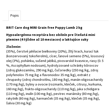
Popis
BRIT Care dog MINI Grain free Puppy Lamb 2 kg
Hypoalergénna receptúra bez obilnín pre šteňatá mini
plemien (4 týždne až 10 mesiacov) a laktujúce suky
Zloženie:
(35%), čerstvé jahňacie bielkoviny (20%), žltý hrach, kurací tuk
(konzervovaný tokoferolmi), cícer, ľanové semeno (5%), lososový
olej (3%), pohánka, sušené jablká, pivovarské kvasnice, riasy (0. 5
%, Ascophyllum nodosum), hydrolyzované schránky kôrovcov
(zdroj glukozamínu, 290 mg/kg), čučoriedky (250 mg/kg, zdroj
polyfenolov 75 mg/kg a flavonoidov 35 mg/kg), extrakt z
chrupavky (zdroj chondroitínu, 180 mg/kg), manán-oligosacharidy
(170 mg/kg), byliny a ovocie (rozmarín, klinček, citrusy, kurkuma,
160 mg/kg), frukto-oligosacharidy (110 mg/kg), juka schidigera
(110 mg/kg), inulín (100 mg/kg), pestrec mariánsky (80 mg/kg),
rakytník (80 mg/kg), harmanček (35 mg/kg), klinček (35 mg/kg),
šalvia (30 mg/kg)