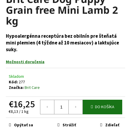
je
á
Grain free Mini Lamb 2
0,0
z
j
kg
5
s
hviezdičiek.
ť
Hypoalergénna receptúra bez obilnín pre šteňatá
?
mini plemien (4 týždne až 10 mesiacov) a laktujúce
suky.
Možnosti doručenia
HĽADAŤ
Skladom
Kód:
277
Značka:
Brit Care
O
d
€16,25
p
DO KOŠÍKA
Jednotková
o
€8,13 / 1 kg
cena:
r
ú
Opýtať sa
Strážiť
Zdieľať