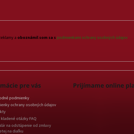
Reklamy a
oboznámil som sa s
podmienkami ochrany osobných údajov
rmácie pre vás
Prijímame online pl
odné podmienky
enky ochrany osobných údajov
kty
 kladené otázky FAQ
lár na odstúpenie od zmluvy
etej na diaľku