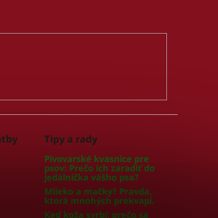
atby
Tipy a rady
Pivovarské kvasnice pre
psov: Prečo ich zaradiť do
jedálnička vášho psa?
Mlieko a mačky? Pravda,
ktorá mnohých prekvapí.
Keď koža svrbí: prečo sa