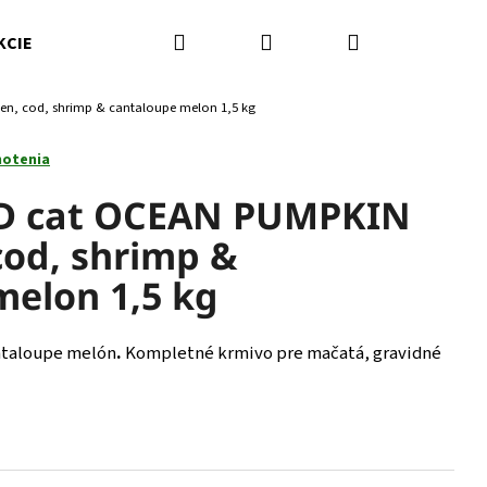
Hľadať
Prihlásenie
Nákupný
KCIE
Kamenná predajňa
Kontakty
Značky
en, cod, shrimp & cantaloupe melon 1,5 kg
košík
notenia
D cat OCEAN PUMPKIN
 cod, shrimp &
melon 1,5 kg
antaloupe melón
.
Kompletné krmivo pre mačatá, gravidné
Nasledujúce