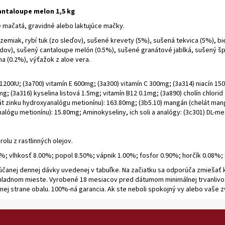
antaloupe melon 1,5 kg
mačatá, gravidné alebo laktujúce mačky.
zemiak, rybí tuk (zo sleďov), sušené krevety (5%), sušená tekvica (5%), bi
idov), sušený cantaloupe melón (0.5%), sušené granátové jablká, sušený šp
a (0.2%), výťažok z aloe vera.
3 1200IU; (3a700) vitamín E 600mg; (3a300) vitamín C 300mg; (3a314) niacín 
5mg; (3a316) kyselina listová 1.5mg; vitamín B12 0.1mg; (3a890) cholín chlor
elát zinku hydroxyanalógu metionínu): 163.80mg; (3b5.10) mangán (chelát ma
alógu metionínu): 15.80mg; Aminokyseliny, ich soli a analógy: (3c301) DL-m
olu z rastlinných olejov.
80%; vlhkosť 8.00%; popol 8.50%; vápnik 1.00%; fosfor 0.90%; horčík 0.08
účanej dennej dávky uvedenej v tabuľke. Na začiatku sa odporúča zmieša
 chladnom mieste. Vyrobené 18 mesiacov pred dátumom minimálnej trvanlivo
dnej strane obalu. 100%-ná garancia. Ak ste neboli spokojný vy alebo vaše z