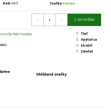
KAPSIČKY FANTASTIC VÝBER
Kód:
5471
Značka:
Farmina
DO KOŠÍKA
Tlač
pre mačky N&D Pumpkin
Opýtať sa
38852
Strážiť
Zdieľať
adarmo
Obľúbené značky