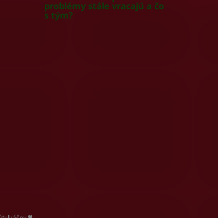
problémy stále vracajú a čo
s tým?