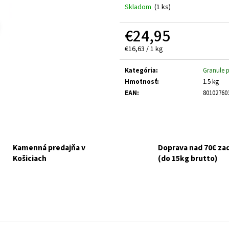
HUMAC NATUR AFM PRÁŠOK 2,5 KG
FELIX CAT ADULT 
Skladom
(1 ks)
V ŽELÉ 44X85G
€39,95
€16,90
€24,95
Jednotková
€16,63 / 1 kg
cena:
Kategória
:
Granule 
Hmotnosť
:
1.5 kg
EAN
:
80102760
Kamenná predajňa v
Doprava nad 70€ z
Košiciach
(do 15kg brutto)