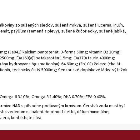
elkoviny zo sušených sleďov, sušená mrkva, sušená lucerna, inulín,
enát, psýllium (semená a plevy), sušené čučoriedky, sušené jablká,
150mg; (3a841) kalcium pantotenát, D-forma 50mg; vitamín B2 20mg;
id 2500mg; [3a160(a)] betakarotén 1.5mg; (3a370) taurín 4000mg;
ngánu hydroxyanalógu metionínu): 64.60mg; (3b108) železo (chelát
etionín, technicky čistý 5000mg; Senzorické doplnkové látky: výťažok
%; Omega-6 3.10%; Omega-3 1.40%; DHA 0.70%; EPA 0.40%.
ť krmivo N&D s pôvodne podávaným krmivom. Čerstvá voda musí byť
sti uvedenom na balení. Hmotnosť netto, dátum minimálnej
viera, kontaktujte nás: