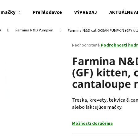
 mačky
Pre hlodavce
VÝPREDAJ
AKTUÁLNE A
D
Farmina N&D Pumpkin
Farmina N&D cat OCEAN PUMPKIN (GF) kitt
Čo potrebujete nájsť?
Priemerné
Neohodnotené
Podrobnosti hod
hodnotenie
produktu
Farmina N&
HĽADAŤ
je
(GF) kitten,
0,0
z
cantaloupe 
5
Odporúčame
hviezdičiek.
Treska, krevety, tekvica & c
alebo laktujúce mačky.
Možnosti doručenia