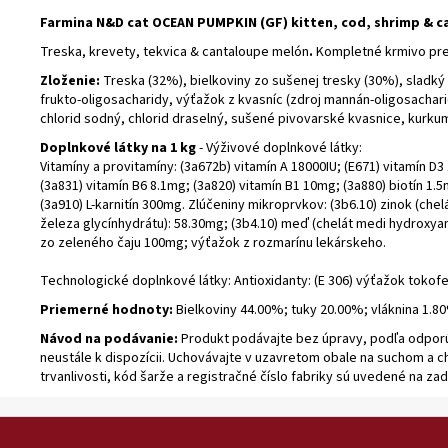
Farmina N&D cat OCEAN PUMPKIN (GF) kitten, cod, shrimp & c
Treska, krevety, tekvica & cantaloupe melón
.
Kompletné krmivo pre 
Zloženie:
Treska (32%), bielkoviny zo sušenej tresky (30%), sladký 
frukto-oligosacharidy, výťažok z kvasníc (zdroj mannán-oligosachar
chlorid sodný, chlorid draselný, sušené pivovarské kvasnice, kurkum
Doplnkové látky na 1 kg
- Výživové doplnkové látky:
Vitamíny a provitamíny: (3a672b) vitamín A 18000IU; (E671) vitamín D
(3a831) vitamín B6 8.1mg; (3a820) vitamín B1 10mg; (3a880) biotín 1.
(3a910) L-karnitín 300mg. Zlúčeniny mikroprvkov: (3b6.10) zinok (ch
železa glycínhydrátu): 58.30mg; (3b4.10) meď (chelát medi hydroxyan
zo zeleného čaju 100mg; výťažok z rozmarínu lekárskeho.
Technologické doplnkové látky: Antioxidanty: (E 306) výťažok tokofer
Priemerné hodnoty:
Bielkoviny 44.00%; tuky 20.00%; vláknina 1.
Návod na podávanie:
Produkt podávajte bez úpravy, podľa odpor
neustále k dispozícii. Uchovávajte v uzavretom obale na suchom a
trvanlivosti, kód šarže a registračné číslo fabriky sú uvedené na za
Z