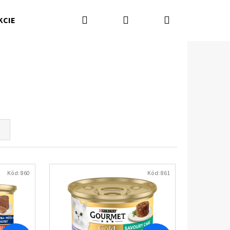
Hľadať
Prihlásenie
Nákupný
KCIE
Kamenná predajňa
Kontakty
Značky
košík
Kód:
860
Kód:
861
Nasledujúce