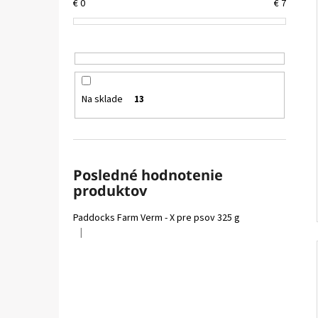
FELIX CAT ADULT KAPSIČKY FANTASTIC VÝBER
€
0
€
7
V ŽELÉ 44X85G
€16,90
Na sklade
13
Posledné hodnotenie
produktov
Paddocks Farm Verm - X pre psov 325 g
|
Hodnotenie produktu je 5 z 5 hviezdičiek.