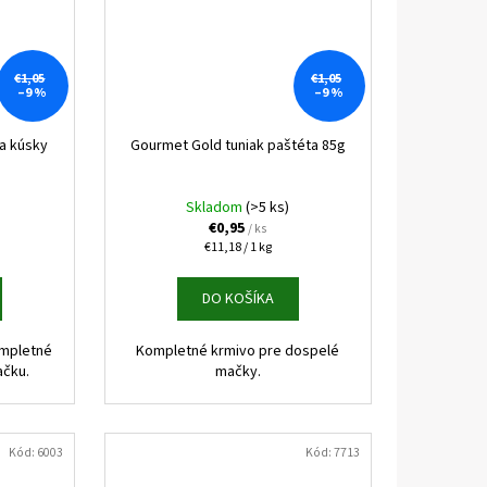
€1,05
€1,05
–9 %
–9 %
ra kúsky
Gourmet Gold tuniak paštéta 85g
Skladom
(>5 ks)
€0,95
/ ks
Jednotková
€11,18 / 1 kg
cena:
DO KOŠÍKA
ompletné
Kompletné krmivo pre dospelé
ačku.
mačky.
Kód:
6003
Kód:
7713