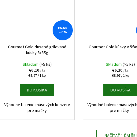
€6,60
–7 %
Gourmet Gold dusené grilované
Gourmet Gold kúsky v šťa
kúsky 8x85g
Skladom
(>5 ks)
Skladom
(>5 ks)
€6,10
€6,10
/ ks
/ ks
Jednotková
Jednotková
€8,97 / 1 kg
€8,97 / 1 kg
cena:
cena:
DO KOŠÍKA
DO KOŠÍKA
Výhodné balenie mäsových konzerv
Výhodné balenie mäsových
pre mačky
pre mačky
NAČÍTAŤ 1 ĎALŠIU