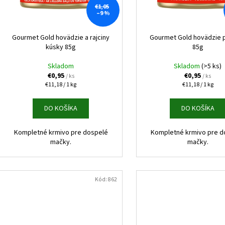
GOURMET GOLD KÚSKY V ŠŤAVE 8X85G
NUEVO DOG ADULT
o
€1,05
r
ZEMIAKY 800G
–9 %
€6,10
d
o
Pôvodne:
€6,50
€3,70
u
d
Gourmet Gold hovädzie a rajciny
Gourmet Gold hovädzie 
k
kúsky 85g
85g
u
t
k
Skladom
Skladom
(>5 ks)
o
t
€0,95
€0,95
/ ks
/ ks
v
Jednotková
Jednotková
€11,18 / 1 kg
€11,18 / 1 kg
o
cena:
cena:
v
DO KOŠÍKA
DO KOŠÍKA
Kompletné krmivo pre dospelé
Kompletné krmivo pre d
mačky.
mačky.
Kód:
862