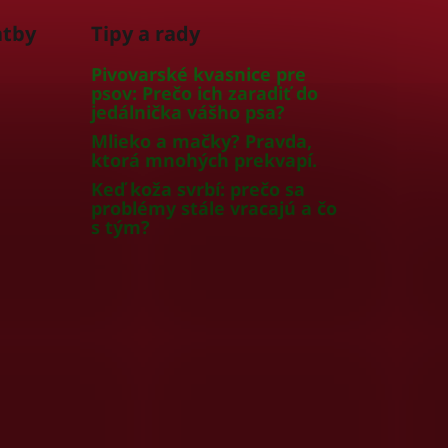
atby
Tipy a rady
Pivovarské kvasnice pre
psov: Prečo ich zaradiť do
jedálnička vášho psa?
Mlieko a mačky? Pravda,
ktorá mnohých prekvapí.
Keď koža svrbí: prečo sa
problémy stále vracajú a čo
s tým?