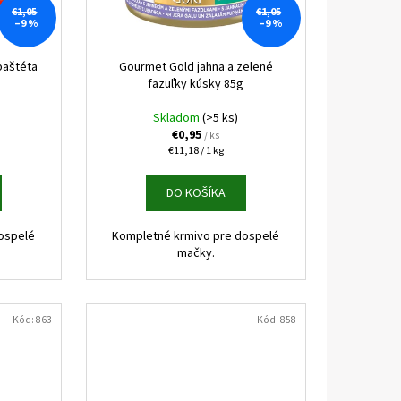
 KONZERVA JAHŇA A
€1,05
€1,05
–9 %
–9 %
paštéta
Gourmet Gold jahna a zelené
fazuľky kúsky 85g
Skladom
(>5 ks)
€0,95
/ ks
Jednotková
€11,18 / 1 kg
cena:
DO KOŠÍKA
ospelé
Kompletné krmivo pre dospelé
mačky.
Kód:
863
Kód:
858