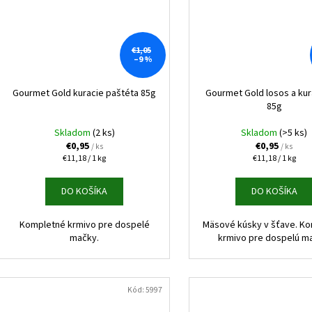
€1,05
–9 %
Gourmet Gold kuracie paštéta 85g
Gourmet Gold losos a ku
85g
Skladom
(2 ks)
Skladom
(>5 ks)
€0,95
€0,95
/ ks
/ ks
Jednotková
Jednotková
€11,18 / 1 kg
€11,18 / 1 kg
cena:
cena:
DO KOŠÍKA
DO KOŠÍKA
Kompletné krmivo pre dospelé
Mäsové kúsky v šťave. K
mačky.
krmivo pre dospelú m
Kód:
5997