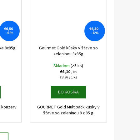
€6,50
€6,50
–6 %
–6 %
ve 8x85g
Gourmet Gold kúsky v šťave so
zeleninou 8x85g
Skladom
(>5 ks)
€6,10
/ ks
Jednotková
€8,97 / 1 kg
cena:
DO KOŠÍKA
 konzerv
GOURMET Gold Multipack kúsky v
šťave so zeleninou 8 x 85 g