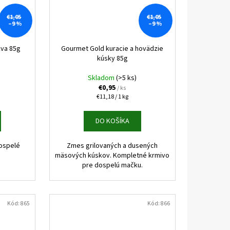
€1,05
€1,05
–9 %
–9 %
kva 85g
Gourmet Gold kuracie a hovädzie
kúsky 85g
Skladom
(>5 ks)
€0,95
/ ks
Jednotková
€11,18 / 1 kg
cena:
DO KOŠÍKA
ospelé
Zmes grilovaných a dusených
mäsových kúskov. Kompletné krmivo
pre dospelú mačku.
Kód:
865
Kód:
866