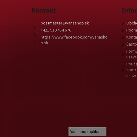
Kontakt
Info
postmaster
@
yanashop.sk
Obch
+421 910 454 576
Podmi
https://www.facebook.com/yanasho
Konta
p.sk
Často
Formu
uzavr
Pouče
spotr
uzavr
Yanashop aplikacia