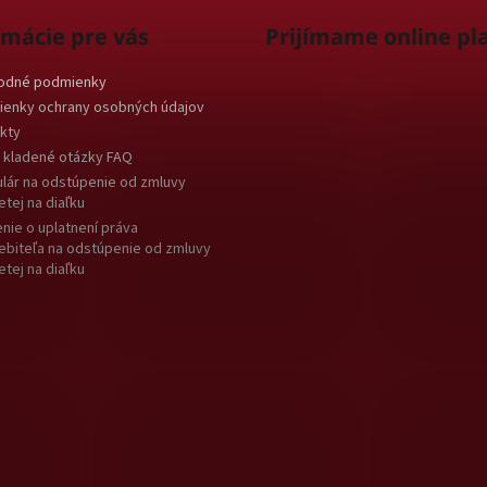
s
u
rmácie pre vás
Prijímame online pl
odné podmienky
enky ochrany osobných údajov
kty
 kladené otázky FAQ
lár na odstúpenie od zmluvy
etej na diaľku
nie o uplatnení práva
ebiteľa na odstúpenie od zmluvy
etej na diaľku