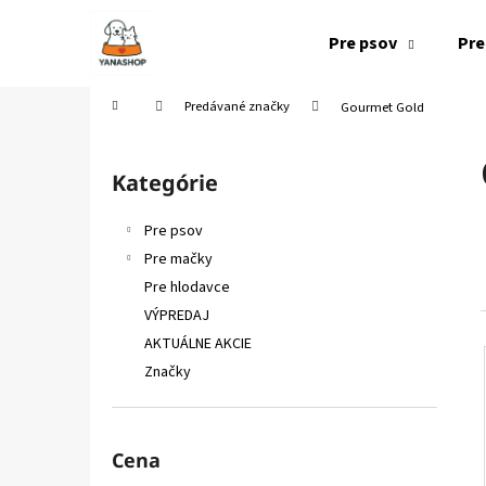
K
Prejsť
na
o
Pre psov
Pre
obsah
Späť
Späť
š
do
do
í
Domov
Predávané značky
Gourmet Gold
k
obchodu
obchodu
B
o
Kategórie
Preskočiť
č
kategórie
n
Pre psov
ý
Pre mačky
p
Pre hlodavce
a
VÝPREDAJ
n
AKTUÁLNE AKCIE
e
Značky
l
Cena