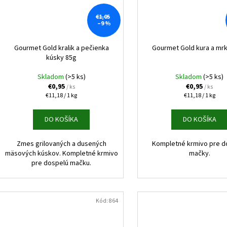
€1,05
–9 %
Gourmet Gold kralik a pečienka
Gourmet Gold kura a mr
kúsky 85g
Skladom
(>5 ks)
Skladom
(>5 ks)
€0,95
€0,95
/ ks
/ ks
Jednotková
Jednotková
€11,18 / 1 kg
€11,18 / 1 kg
cena:
cena:
DO KOŠÍKA
DO KOŠÍKA
Zmes grilovaných a dusených
Kompletné krmivo pre d
mäsových kúskov. Kompletné krmivo
mačky.
pre dospelú mačku.
Kód:
864