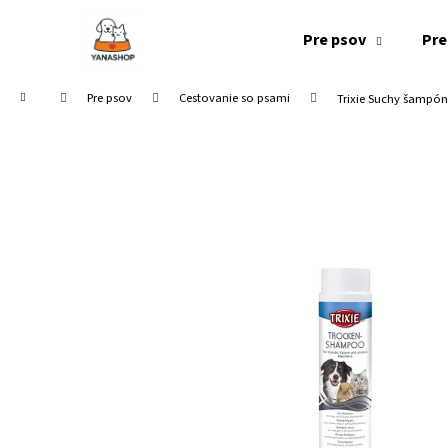
K
Prejsť
na
o
Pre psov
Pre
obsah
Späť
Späť
š
do
do
í
Domov
Pre psov
Cestovanie so psami
Trixie Suchy šampón
k
obchodu
obchodu