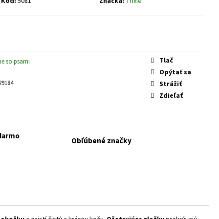
Kód:
5081
Značka:
Trixie
KAPSIČKY FANTASTIC VÝBER
Tlač
ie so psami
Opýtať sa
29184
Strážiť
Zdieľať
adarmo
Obľúbené značky