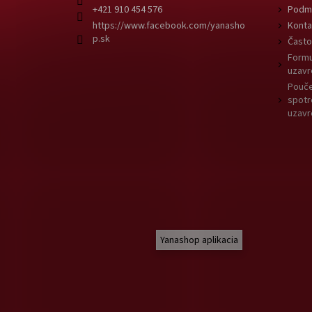
+421 910 454 576
Podmi
https://www.facebook.com/yanasho
Konta
p.sk
Často
Formu
uzavr
Pouče
spotr
uzavr
Yanashop aplikacia