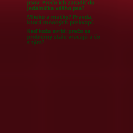
psov: Prečo ich zaradiť do
jedálnička vášho psa?
Mlieko a mačky? Pravda,
ktorá mnohých prekvapí.
Keď koža svrbí: prečo sa
problémy stále vracajú a čo
s tým?