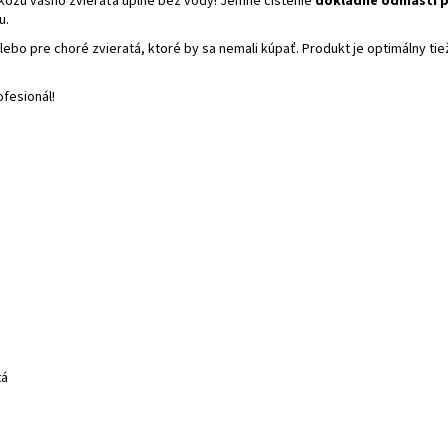
kožu vášho zvieraťa úplne bez vody! Jemné čistenie
dôkladne odmastí 
u.
lebo pre choré zvieratá, ktoré by sa nemali kúpať. Produkt je optimálny tie
ofesionál!
tá