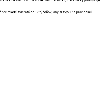
pokožku
a zaistí čistú a krásnu kožu.
Ošetrujúce zložky
prekrývajú
ž pre mladé zvieratá od 12 týždňov, aby si zvykli na pravidelnú