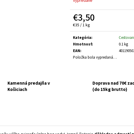
Vypredané
HUMAC NATUR AFM PRÁŠOK 2,5 KG
FELIX CAT ADULT 
V ŽELÉ 44X85G
€39,95
€3,50
€16,90
Jednotková
€35 / 1 kg
cena:
Kategória
:
Cestovan
Hmotnosť
:
0.1 kg
EAN
:
40119050
Položka bola vypredaná…
Kamenná predajňa v
Doprava nad 70€ z
Košiciach
(do 15kg brutto)