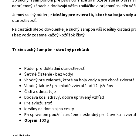
So suchým šampónom pre psov od Trixie sa môžete starať o srsť a 
nepríjemný zápach a dodávajú vášmu miláčikovi príjemnú sviežu vôň
Jemný suchý púder je
ideálny pre zvieratá, ktoré sa boja vody
a
starostlivosť.
Na cestách alebo dovolenke je suchý šampón váš ideálny čistiaci pr
I bez vody zostane každý kožúšok čistý!
Trixie suchý šampón - stručný prehľad:
Púder pre dôkladnú starostlivosť
Šetrné čistenie - bez vody!
Vhodný pre zvieratá, ktoré sa boja vody a pre choré zvieratá
Vhodný taktiež pre mladé zvieratá od 12 týždňov
Čistí a odmasťuje
Dodáva koži zdravý, dobre upravený vzhľad
Pre sviežu srsť
Ideálny na doma aj na cesty
Pri správnom použití zaručene neškodný pre človeka i zviera
Objem:
100 g