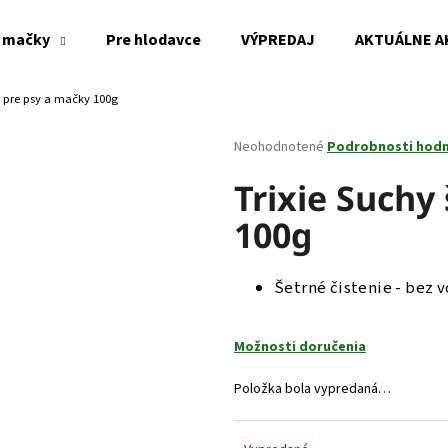
 mačky
Pre hlodavce
VÝPREDAJ
AKTUÁLNE A
 pre psy a mačky 100g
Čo potrebujete nájsť?
Priemerné
Neohodnotené
Podrobnosti hod
hodnotenie
produktu
Trixie Such
HĽADAŤ
je
100g
0,0
z
5
Odporúčame
hviezdičiek.
Šetrné čistenie - bez v
Možnosti doručenia
Položka bola vypredaná…