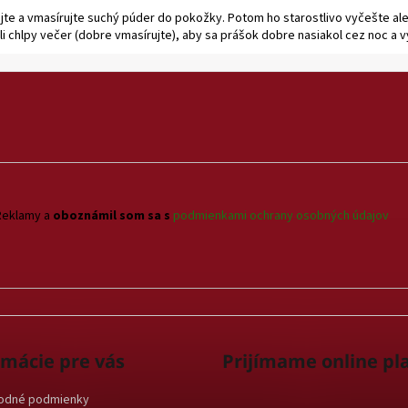
jte a vmasírujte suchý púder do pokožky. Potom ho starostlivo vyčešte ale
 chlpy večer (dobre vmasírujte), aby sa prášok dobre nasiakol cez noc a v
Reklamy a
oboznámil som sa s
podmienkami ochrany osobných údajov
rmácie pre vás
Prijímame online pl
odné podmienky