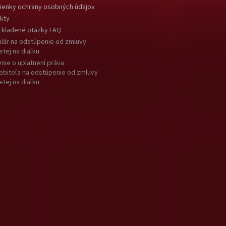
enky ochrany osobných údajov
kty
 kladené otázky FAQ
lár na odstúpenie od zmluvy
etej na diaľku
nie o uplatnení práva
ebiteľa na odstúpenie od zmluvy
etej na diaľku