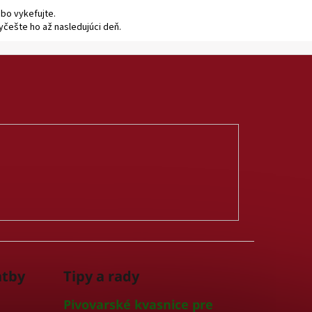
bo vykefujte.
yčešte ho až nasledujúci deň.
atby
Tipy a rady
Pivovarské kvasnice pre