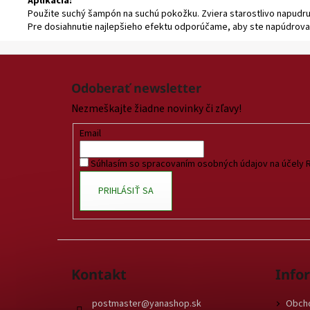
Aplikácia:
Použite suchý šampón na suchú pokožku. Zviera starostlivo napudru
Pre dosiahnutie najlepšieho efektu odporúčame, aby ste napúdrovali
Z
á
Odoberať newsletter
p
Nezmeškajte žiadne novinky či zľavy!
ä
t
Email
i
Súhlasím so spracovaním osobných údajov na účely 
e
PRIHLÁSIŤ SA
Kontakt
Info
postmaster
@
yanashop.sk
Obch