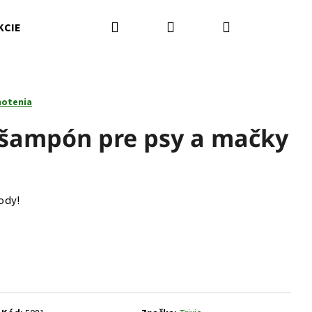
Hľadať
Prihlásenie
Nákupný
KCIE
Kamenná predajňa
Kontakty
Značky
košík
notenia
y šampón pre psy a mačky
ody!
Nasledujúce