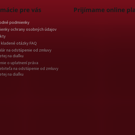
rmácie pre vás
Prijímame online pl
odné podmienky
enky ochrany osobných údajov
kty
 kladené otázky FAQ
lár na odstúpenie od zmluvy
etej na diaľku
nie o uplatnení práva
ebiteľa na odstúpenie od zmluvy
etej na diaľku