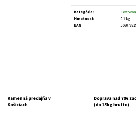
HUMAC NATUR AFM PRÁŠOK 2,5 KG
FELIX CAT ADULT 
Jednotková
V ŽELÉ 44X85G
cena:
€39,95
Kategória
:
Cestovan
€16,90
Hmotnosť
:
0.1 kg
EAN
:
50607391
Kamenná predajňa v
Doprava nad 70€ z
Košiciach
(do 15kg brutto)