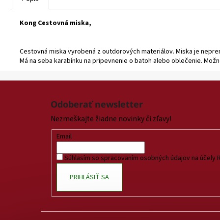
Kong Cestovná miska,
Cestovná miska vyrobená z outdorových materiálov. Miska je nepremok
Má na seba karabínku na pripevnenie o batoh alebo oblečenie. Možno j
Z
á
Odoberať newsletter
p
Nezmeškajte žiadne novinky či zľavy!
ä
t
Email
i
Súhlasím so spracovaním osobných údajov na účely 
e
PRIHLÁSIŤ SA