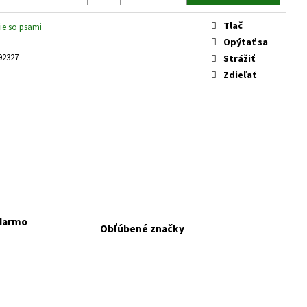
KAPSIČKY FANTASTIC VÝBER
Tlač
ie so psami
Opýtať sa
92327
Strážiť
Zdieľať
adarmo
Obľúbené značky