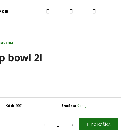
Hľadať
Prihlásenie
Nákupný
KCIE
Kamenná predajňa
Kontakty
Značky
košík
notenia
p bowl 2l
Kód:
4991
Značka:
Kong
Nasledujúce
DO KOŠÍKA