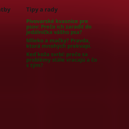
atby
Tipy a rady
Pivovarské kvasnice pre
psov: Prečo ich zaradiť do
jedálnička vášho psa?
Mlieko a mačky? Pravda,
ktorá mnohých prekvapí.
Keď koža svrbí: prečo sa
problémy stále vracajú a čo
s tým?