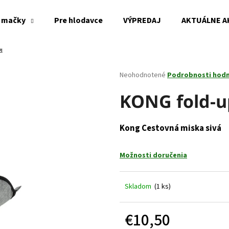
 mačky
Pre hlodavce
VÝPREDAJ
AKTUÁLNE A
l
Čo potrebujete nájsť?
Priemerné
Neohodnotené
Podrobnosti hod
hodnotenie
produktu
KONG fold-u
HĽADAŤ
je
0,0
z
Kong Cestovná miska sivá
5
Odporúčame
hviezdičiek.
Možnosti doručenia
Skladom
(1 ks)
€10,50