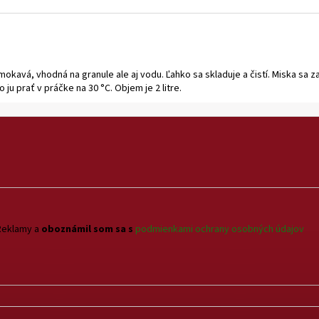
avá, vhodná na granule ale aj vodu. Ľahko sa skladuje a čistí. Miska sa za
u prať v práčke na 30 °C. Objem je 2 litre.
Reklamy a
oboznámil som sa s
podmienkami ochrany osobných údajov