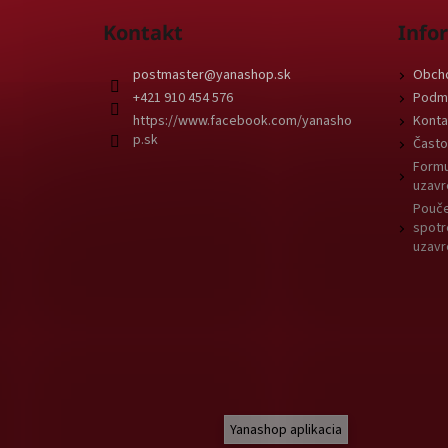
Kontakt
Info
postmaster
@
yanashop.sk
Obch
+421 910 454 576
Podmi
https://www.facebook.com/yanasho
Konta
p.sk
Často
Formu
uzavr
Pouče
spotr
uzavr
Yanashop aplikacia