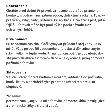
Upozornenie:
Chráňte pred deťmi. Prípravok sa nesmie dostať do priameho
kontaktu s potravinami, pitnou vodou, detskými hračkami. Toxický
pre včely, ryby, hady, jašterice. Pri aplikácií je zakázané jesť, piť a
fajčiť. Prípravok môže byť použitý len podľa návodu. Bez
ochranných lehôt.
Prvá pomoc:
Pri náhodnom zasiahnutí očí, vymývať prúdom čistej vody 10-15
minút. Vždy po použití uvedeného prípravku si dôkladne umyte
ruky mydlom v teplej vode. Pri náhodnom požití je potrebné, aby
ste privolali lekára a informovali ho o už vykonanej prvej pomoci a
požitom prípravku.
Skladovanie:
V suchu, chrániť pred svetlom a mrazom, oddelene od poživatín,
krmív, liekov a dezinfekčných prostriedkov pri teplote 5-30
stupňov C.
Zloženie:
permetrinum 0,40g v 100ml prípravku, pomocné látka (emulgujúce
a aromatické látky a čistená voda).