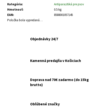
č
Kategória
:
Antiparazitiká pre psov
a
Hmotnosť
:
0.5 kg
m
EAN
:
8588001057145
e
Položka bola vypredaná…
VETERINOL
SPRAY
500ML
Objednávky 24/7
€14,99
Kamenná predajňa v Košiciach
Doprava nad 70€ zadarmo (do 15kg
brutto)
Obľúbené značky