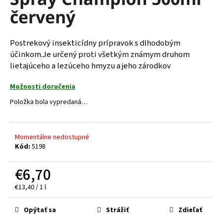
je
á
červený
0,0
z
j
5
s
hviezdičiek.
Postrekový insekticídny prípravok s dlhodobým
ť
účinkom.Je určený proti všetkým známym druhom
?
lietajúceho a lezúceho hmyzu a jeho zárodkov
Možnosti doručenia
Položka bola vypredaná…
HĽADAŤ
Momentálne nedostupné
Kód:
5198
O
d
€6,70
p
Jednotková
€13,40 / 1 l
o
cena:
r
Opýtať sa
Strážiť
Zdieľať
ú