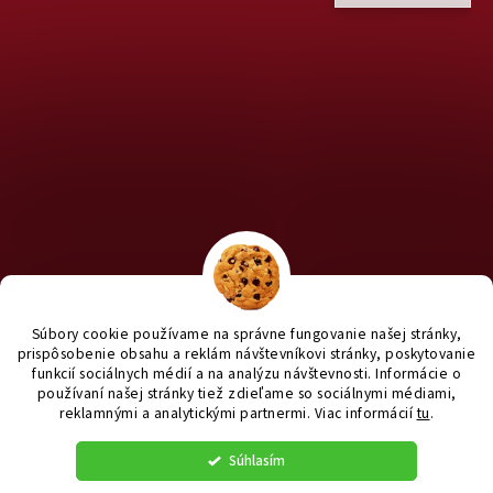
Chcete nakúpiť pre útulky? Kliknite TU na náš útulkový eshop a
staň sa anjelom pre útulkáčov ♥
Súbory cookie používame na správne fungovanie našej stránky,
prispôsobenie obsahu a reklám návštevníkovi stránky, poskytovanie
funkcií sociálnych médií a na analýzu návštevnosti. Informácie o
používaní našej stránky tiež zdieľame so sociálnymi médiami,
reklamnými a analytickými partnermi
. Viac informácií
tu
.
Vytvoril Shoptet
|
e_
minds
Súhlasím
Copyright 2026
yanashop.sk
. Všetky práva vyhradené.
Upraviť