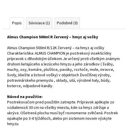
Popis
Súvisiace (1)
Podobné (3)
Almus Champion 500ml R červený – hmyz aj vošky
Almus Champion 500ml R/12K červený – na hmyz aj vošky
Charakteristika: ALMUS CHAMPION je postrekový insekticídny
prípravok s dlhodobým účinkom.Je určený proti všetkým známym
druhom lietajúceho a lezúceho hmyzu a jeho zárodkov ( šváby,
muchy, osy, komáre, ploštice, pavúky, roztoče, mole, mravce,
švoly, kliešte a listové vošky) v objektoch živočíšnej výroby,
potravinárskeho priemyslu , sklady, silá, výrobné haly, búdy,
koterce, odpadové kanály.
Návod na použitie:
Postrekovačom pred použitím zatrepte. Prípravok aplikujte zo
vzdialenosti 30 cm na všetky miesta, kde sa hmyz zdržuje a
ukrýva. Ošetrená plocha musí byť rovnomerne zvlhčená. Postrek
opakujte po 3-4 týždňoch, alebo pri zistenom novom výskyte
hmyzu.